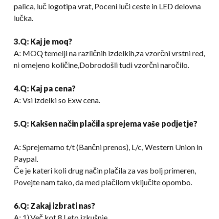
palica, luč logotipa vrat, Poceni luči ceste in LED delovna
lučka.
3.Q: Kaj je moq?
A: MOQ temelji na različnih izdelkih,za vzorčni vrstni red,
ni omejeno količine,Dobrodošli tudi vzorčni naročilo.
4.Q: Kaj pa cena?
A: Vsi izdelki so Exw cena.
5.Q: Kakšen način plačila sprejema vaše podjetje?
A: Sprejemamo t/t (Bančni prenos), L/c, Western Union in
Paypal.
Če je kateri koli drug način plačila za vas bolj primeren,
Povejte nam tako, da med plačilom vključite opombo.
6.Q: Zakaj izbrati nas?
A: 1).Več kot 8 Leto izkušnje