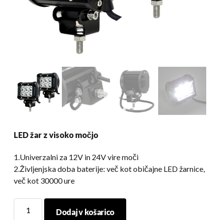
LED žar z visoko močjo
1.Univerzalni za 12V in 24V vire moči
2.Življenjska doba baterije: več kot običajne LED žarnice,
več kot 30000 ure
LED
Dodaj v košarico
žar