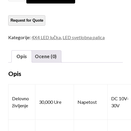
z
visoko
močjo
količina
Kategorije:
4X4 LED lučka
,
LED svetlobna palica
Opis
Ocene (0)
Opis
Delovno
DC 10V-
30,000 Ure
Napetost
življenje
30V