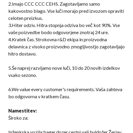
2.Imajo CCC CCC CEHS. Zagotavljamo samo
kakovostno blago. Vse luči morajo pred izvozom opraviti
celoten preizkus.
3.Hiter odziv. Hitra stopnja odziva bo več kot 90%. Vse
vaše poizvedbe bodo odgovorjene znotraj 24 ure.
4.Kratek čas. Strokovna r&D ekipa in proizvodna
delavnica z visoko proizvodno zmogljivostjo zagotavljajo
hitro dostavo.
5.Še naprej razvijamo nove luči, 10 do 20 novih izdelkov
vsako sezono.
6.
We value every customer's requirements
. Vaša zahteva
bo odgovorna v kratkem času.
Namestitev:
Široko za:
Inženirska vozila:bager,dozer,cestni valj,buldožer,Žerjav