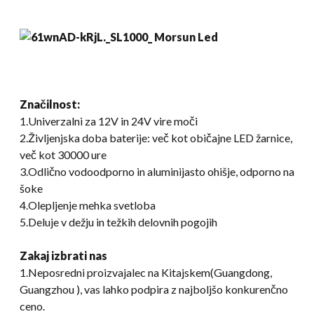
Značilnost
:
1.Univerzalni za 12V in 24V vire moči
2.Življenjska doba baterije: več kot običajne LED žarnice,
več kot 30000 ure
3.Odlično vodoodporno in aluminijasto ohišje, odporno na
šoke
4.Olepljenje mehka svetloba
5.Deluje v dežju in težkih delovnih pogojih
Zakaj izbrati nas
1.Neposredni proizvajalec na Kitajskem(Guangdong,
Guangzhou ), vas lahko podpira z najboljšo konkurenčno
ceno.