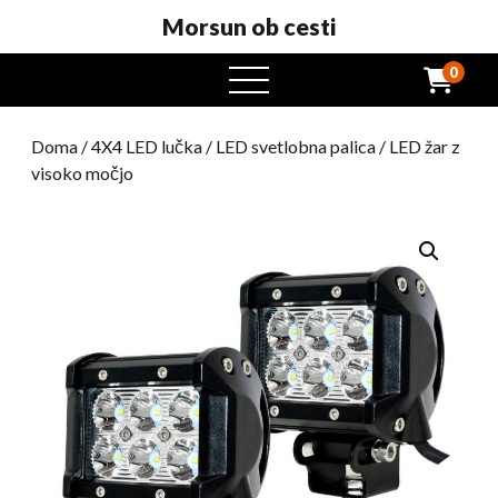
Morsun ob cesti
0
odprt
meni
Doma
/
4X4 LED lučka
/
LED svetlobna palica
/ LED žar z
visoko močjo