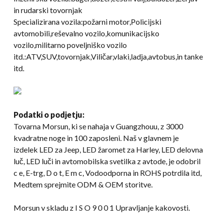
in rudarski tovornjak
Specializirana vozila:požarni motor,Policijski
avtomobili,reševalno vozilo,komunikacijsko
vozilo,militarno poveljniško vozilo
itd.:ATV,SUV,tovornjak,Viličar,vlaki,ladja,avtobus,in tanke
itd.
Podatki o podjetju:
Tovarna Morsun, ki se nahaja v Guangzhouu, z 3000
kvadratne noge in 100 zaposleni. Naš v glavnem je
izdelek LED za Jeep, LED žaromet za Harley, LED delovna
luč, LED luči in avtomobilska svetilka z avtode, je odobril
c e, E-trg, D o t, E m c, Vodoodporna in ROHS potrdila itd,
Medtem sprejmite ODM & OEM storitve.
Morsun v skladu z I S O 9 0 0 1 Upravljanje kakovosti.