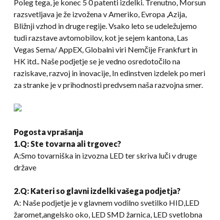
Poleg tega, je konec 5 0 patenti izdelki. Trenutno, Morsun
razsvetljava je že izvožena v Ameriko, Evropa ,Azija,
Bližnji vzhod in druge regije. Vsako leto se udeležujemo
tudi razstave avtomobilov, kot je sejem kantona, Las
Vegas Sema/ AppEX, Globalni viri Nemčije Frankfurt in
HK itd.. Naše podjetje se je vedno osredotočilo na
raziskave, razvoj in inovacije, In edinstven izdelek po meri
za stranke je v prihodnosti predvsem naša razvojna smer.
Pogosta vprašanja
1.Q: Ste tovarna ali trgovec?
A:Smo tovarniška in izvozna LED ter skriva luči v druge
države
2.Q: Kateri so glavni izdelki vašega podjetja?
A: Naše podjetje je v glavnem vodilno svetilko HID,LED
žaromet,angelsko oko, LED SMD žarnica, LED svetlobna