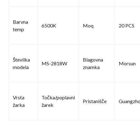
Barvna
6500K
Moq
20 PCS
temp
Številka
Blagovna
MS-2818W
Morsun
modela
znamka
Vrsta
Točka/poplavni
Pristanišče
Guangzh
žarka
žarek