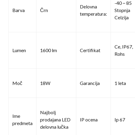
-40 ~ 85
Delovna
Barva
Črn
Stopnja
temperatura:
Celzija
Ce, IP67,
Lumen
1600 lm
Certifikat
Rohs
Moč
18W
Garancija
1 leta
Najbolj
Ime
prodajana LED
IP ocena
Ip 67
predmeta
delovna lučka