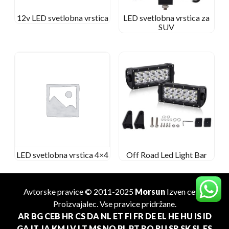
12v LED svetlobna vrstica
LED svetlobna vrstica za
SUV
LED svetlobna vrstica 4×4
Off Road Led Light Bar
Avtorske pravice © 2011-2025
Morsun
Izven ceste
Proizvajalec
. Vse pravice pridržane.
AR
BG
CEB
HR
CS
DA
NL
ET
FI
FR
DE
EL
HE
HU
IS
ID
GA
IT
JA
KM
LV
LT
MS
NO
PL
PT
RO
RU
SR
SK
SL
ES