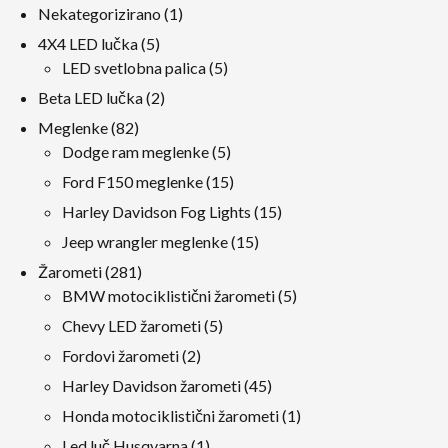
1
Nekategorizirano
1
izdelek
5
4X4 LED lučka
5
izdelki
5
LED svetlobna palica
5
izdelki
2
Beta LED lučka
2
izdelki
82
Meglenke
82
izdelki
5
Dodge ram meglenke
5
izdelki
15
Ford F150 meglenke
15
izdelki
15
Harley Davidson Fog Lights
15
izdelki
15
Jeep wrangler meglenke
15
izdelki
281
Žarometi
281
izdelki
5
BMW motociklistični žarometi
5
izdelki
5
Chevy LED žarometi
5
izdelki
2
Fordovi žarometi
2
izdelki
45
Harley Davidson žarometi
45
izdelki
1
Honda motociklistični žarometi
1
izdelek
1
Led luč Husqvarna
1