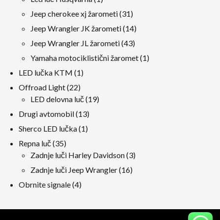
izdelek
31
Jeep cherokee xj žarometi
31
izdelki
14
Jeep Wrangler JK žarometi
14
izdelki
43
Jeep Wrangler JL žarometi
43
izdelki
1
Yamaha motociklistični žaromet
1
izdelek
1
LED lučka KTM
1
izdelek
22
Offroad Light
22
izdelki
19
LED delovna luč
19
izdelki
13
Drugi avtomobil
13
izdelki
1
Sherco LED lučka
1
izdelek
35
Repna luč
35
izdelki
3
Zadnje luči Harley Davidson
3
izdelki
16
Zadnje luči Jeep Wrangler
16
izdelki
4
Obrnite signale
4
izdelki