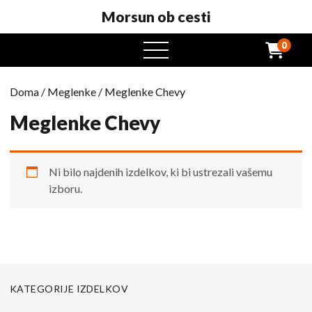
Morsun ob cesti
0
odprt
meni
Doma
/
Meglenke
/ Meglenke Chevy
Meglenke Chevy
Ni bilo najdenih izdelkov, ki bi ustrezali vašemu
izboru.
KATEGORIJE IZDELKOV