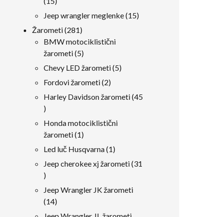
15
15
izdelki
15
Jeep wrangler meglenke
15
izdelki
281
Žarometi
281
izdelki
BMW motociklistični
5
žarometi
5
izdelki
5
Chevy LED žarometi
5
izdelki
2
Fordovi žarometi
2
izdelki
Harley Davidson žarometi
45
45
izdelki
Honda motociklistični
1
žarometi
1
izdelek
1
Led luč Husqvarna
1
izdelek
Jeep cherokee xj žarometi
31
31
izdelki
Jeep Wrangler JK žarometi
14
14
izdelki
Jeep Wrangler JL žarometi