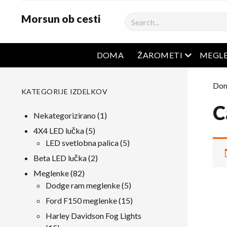
Morsun ob cesti
Iskanje
odprt men
DOMA
ŽAROMETI
MEGL
Do
KATEGORIJE IZDELKOV
C
1
Nekategorizirano
1
izdelek
5
4X4 LED lučka
5
izdelki
5
LED svetlobna palica
5
izdelki
2
Beta LED lučka
2
izdelki
82
Meglenke
82
izdelki
5
Dodge ram meglenke
5
izdelki
15
Ford F150 meglenke
15
izdelki
Harley Davidson Fog Lights