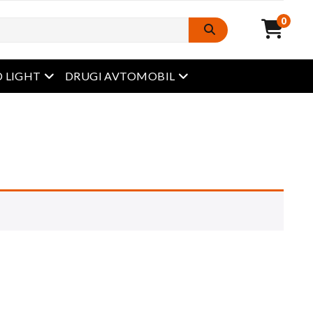
0
odprt meni
odprt meni
 LIGHT
DRUGI AVTOMOBIL