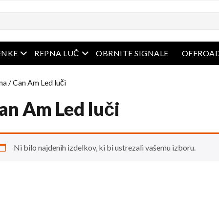
i
odprt meni
odprt meni
ENKE
REPNA LUČ
OBRNITE SIGNALE
OFFROAD
ma
/ Can Am Led luči
an Am Led luči
Ni bilo najdenih izdelkov, ki bi ustrezali vašemu izboru.