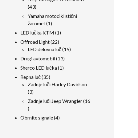
43
43
izdelki
Yamaha motociklistični
1
žaromet
1
izdelek
1
LED lučka KTM
1
izdelek
22
Offroad Light
22
izdelki
19
LED delovna luč
19
izdelki
13
Drugi avtomobil
13
izdelki
1
Sherco LED lučka
1
izdelek
35
Repna luč
35
izdelki
Zadnje luči Harley Davidson
3
3
izdelki
Zadnje luči Jeep Wrangler
16
16
izdelki
4
Obrnite signale
4
izdelki