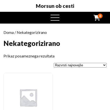
Morsun ob cesti
0
odprt
meni
Doma
/ Nekategorizirano
Nekategorizirano
Prikaz posameznega rezultata