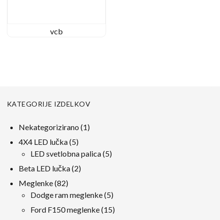
vcb
KATEGORIJE IZDELKOV
1
Nekategorizirano
1
izdelek
5
4X4 LED lučka
5
izdelki
5
LED svetlobna palica
5
izdelki
2
Beta LED lučka
2
izdelki
82
Meglenke
82
izdelki
5
Dodge ram meglenke
5
izdelki
15
Ford F150 meglenke
15