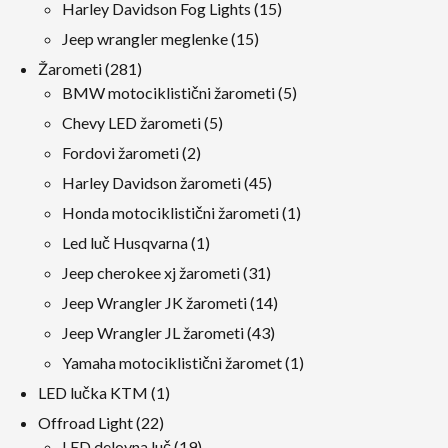
izdelki
15
Harley Davidson Fog Lights
15
izdelki
15
Jeep wrangler meglenke
15
izdelki
281
Žarometi
281
izdelki
5
BMW motociklistični žarometi
5
izdelki
5
Chevy LED žarometi
5
izdelki
2
Fordovi žarometi
2
izdelki
45
Harley Davidson žarometi
45
izdelki
1
Honda motociklistični žarometi
1
izdelek
1
Led luč Husqvarna
1
izdelek
31
Jeep cherokee xj žarometi
31
izdelki
14
Jeep Wrangler JK žarometi
14
izdelki
43
Jeep Wrangler JL žarometi
43
izdelki
1
Yamaha motociklistični žaromet
1
izdelek
1
LED lučka KTM
1
izdelek
22
Offroad Light
22
izdelki
19
LED delovna luč
19