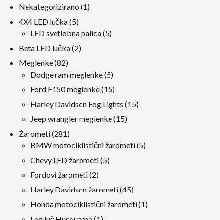
1
Nekategorizirano
1
izdelek
5
4X4 LED lučka
5
izdelki
5
LED svetlobna palica
5
izdelki
2
Beta LED lučka
2
izdelki
82
Meglenke
82
izdelki
5
Dodge ram meglenke
5
izdelki
15
Ford F150 meglenke
15
izdelki
15
Harley Davidson Fog Lights
15
izdelki
15
Jeep wrangler meglenke
15
izdelki
281
Žarometi
281
izdelki
5
BMW motociklistični žarometi
5
izdelki
5
Chevy LED žarometi
5
izdelki
2
Fordovi žarometi
2
izdelki
45
Harley Davidson žarometi
45
izdelki
1
Honda motociklistični žarometi
1
izdelek
1
Led luč Husqvarna
1