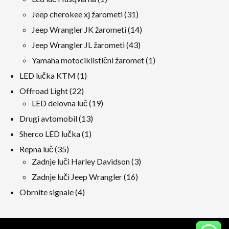
izdelek
31
Jeep cherokee xj žarometi
31
izdelki
14
Jeep Wrangler JK žarometi
14
izdelki
43
Jeep Wrangler JL žarometi
43
izdelki
1
Yamaha motociklistični žaromet
1
izdelek
1
LED lučka KTM
1
izdelek
22
Offroad Light
22
izdelki
19
LED delovna luč
19
izdelki
13
Drugi avtomobil
13
izdelki
1
Sherco LED lučka
1
izdelek
35
Repna luč
35
izdelki
3
Zadnje luči Harley Davidson
3
izdelki
16
Zadnje luči Jeep Wrangler
16
izdelki
4
Obrnite signale
4
izdelki