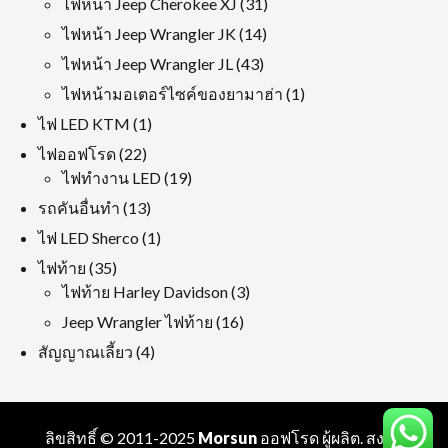
31
ไฟหน้า Jeep Cherokee XJ
31
สินค้า
14
ไฟหน้า Jeep Wrangler JK
14
สินค้า
43
ไฟหน้า Jeep Wrangler JL
43
สินค้า
1
ไฟหน้ามอเตอร์ไซค์ของยามาฮ่า
1
ผลิตภัณฑ์
1
ไฟ LED KTM
1
ผลิตภัณฑ์
22
ไฟออฟโรด
22
สินค้า
19
ไฟทำงาน LED
19
สินค้า
13
รถคันอื่นทำ
13
สินค้า
1
ไฟ LED Sherco
1
ผลิตภัณฑ์
35
ไฟท้าย
35
สินค้า
3
ไฟท้าย Harley Davidson
3
สินค้า
16
Jeep Wrangler ไฟท้าย
16
สินค้า
4
สัญญาณเลี้ยว
4
สินค้า
ลิขสิทธิ์ © 2011-2025
Morsun
ออฟโรด
ผู้ผลิต
. สงวน