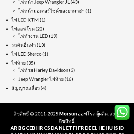
43
ไฟหน้า Jeep Wrangler JL
43
สินค้า
1
ไฟหน้ามอเตอร์ไซค์ของยามาฮ่า
1
ผลิตภัณฑ์
1
ไฟ LED KTM
1
ผลิตภัณฑ์
22
ไฟออฟโรด
22
สินค้า
19
ไฟทำงาน LED
19
สินค้า
13
รถคันอื่นทำ
13
สินค้า
1
ไฟ LED Sherco
1
ผลิตภัณฑ์
35
ไฟท้าย
35
สินค้า
3
ไฟท้าย Harley Davidson
3
สินค้า
16
Jeep Wrangler ไฟท้าย
16
สินค้า
4
สัญญาณเลี้ยว
4
สินค้า
ลิขสิทธิ์ © 2011-2025
Morsun
ออฟโรด
ผู้ผลิต
. สงวน
ลิขสิทธิ์.
AR
BG
CEB
HR
CS
DA
NL
ET
FI
FR
DE
EL
HE
HU
IS
ID