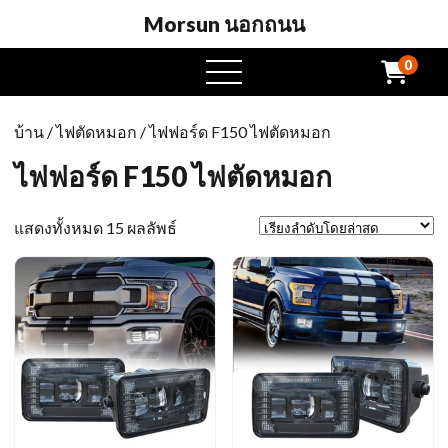
Morsun นอกถนน
0
เปิด
เมนู
บ้าน
/
ไฟตัดหมอก
/ ไฟฟอร์ด F150 ไฟตัดหมอก
ไฟฟอร์ด F150 ไฟตัดหมอก
เรียง
แสดงทั้งหมด 15 ผลลัพธ์
ลำดับ
โดย
ล่าสุด