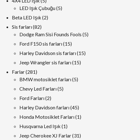
5
4X4 LED Işık
5
ürünler
5
LED Işık Çubuğu
5
ürünler
2
Beta LED Işık
2
ürünler
82
Sis farları
82
ürünler
5
Dodge Ram Sisi Founds Fools
5
ürünler
15
Ford F150 sis farları
15
ürünler
15
Harley Davidson sis farları
15
ürünler
15
Jeep Wrangler sis farları
15
ürünler
281
Farlar
281
ürünler
5
BMW motosiklet farları
5
ürünler
5
Chevy Led Farları
5
ürünler
2
Ford Farları
2
ürünler
45
Harley Davidson farları
45
ürünler
1
Honda Motosiklet Farları
1
ürün
1
Husqvarna Led Işık
1
ürün
31
Jeep Cherokee XJ Farlar
31