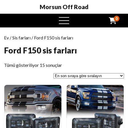
Morsun Off Road
0
Açık
Menü
Ev
/
Sis farları
/ Ford F150 sis farları
Ford F150 sis farları
En
Tümü gösteriliyor 15 sonuçlar
son
sıralanmış