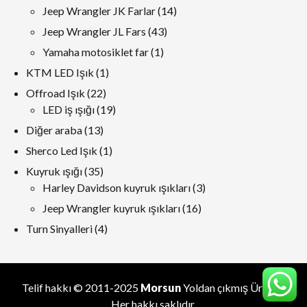
ürünler
14
Jeep Wrangler JK Farlar
14
ürünler
43
Jeep Wrangler JL Fars
43
ürünler
1
Yamaha motosiklet far
1
ürün
1
KTM LED Işık
1
ürün
22
Offroad Işık
22
ürünler
19
LED iş ışığı
19
ürünler
13
Diğer araba
13
ürünler
1
Sherco Led Işık
1
ürün
35
Kuyruk ışığı
35
ürünler
3
Harley Davidson kuyruk ışıkları
3
ürünler
16
Jeep Wrangler kuyruk ışıkları
16
ürünler
4
Turn Sinyalleri
4
ürünler
Telif hakkı © 2011-2025
Morsun
Yoldan çıkmış
Üretici
.
Her hakkı saklıdır.