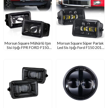
Morsun Square Mühürlü Işın
Morsun Square Süper Parlak
Sisi Işığı FPR FORD F150
Led Sis Işığı Ford F150 2015
2015+ LED sis lambası
Kare Sis Lambaları 2200lm
projektörü