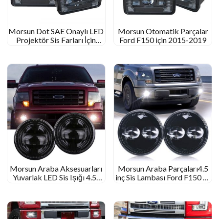
Morsun Dot SAE Onaylı LED
Morsun Otomatik Parçalar
Projektör Sis Farları İçin
Ford F150 için 2015-2019
2015-2020 Ford F150 F-150
2017-2018 Süper görev
Morsun Araba Aksesuarları
Morsun Araba Parçaları4.5
Yuvarlak LED Sis Işığı 4.5”
inç Sis Lambası Ford F150 F-
Ford Ranger için 2008-2011
150 09-14 Korucu 08-11 Sis
Sefer 07-15
lambası