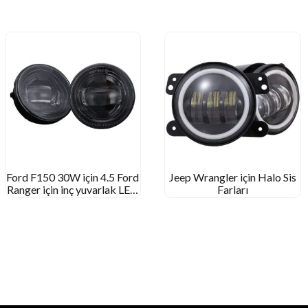
Ford F150 30W için 4.5 Ford
Jeep Wrangler için Halo Sis
Ranger için inç yuvarlak LED
Farları
sis ışığı 2008-2011 Sefer
2007-2015