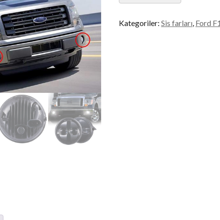
miktar
Kategoriler:
Sis farları
,
Ford F1