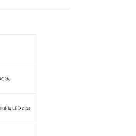
DC'de
luklu LED cips