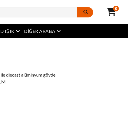
0
Açık Menü
Açık Menü
D IŞIK
DIĞER ARABA
s ile diecast alüminyum gövde
 LM