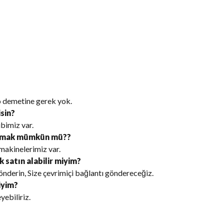
lo demetine gerek yok.
isin?
ibimiz var.
oymak mümkün mü??
 makinelerimiz var.
k satın alabilir miyim?
önderin, Size çevrimiçi bağlantı göndereceğiz.
iyim?
yebiliriz.