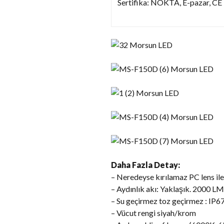
Sertifika: NOKTA, E-pazar, CE
Daha Fazla Detay:
– Neredeyse kırılamaz PC lens il
– Aydınlık akı: Yaklaşık. 2000 LM
– Su geçirmez toz geçirmez : IP6
– Vücut rengi siyah/krom