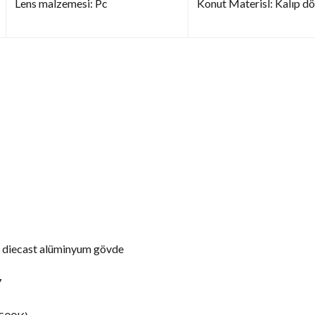
Lens malzemesi: Pc
Konut Materisl: Kalıp 
e diecast alüminyum gövde
7