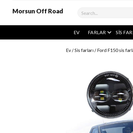
Morsun Off Road
Aramak
Açık Menü
EV
FARLAR
SIS FA
Ev
/
Sis farları
/
Ford F150 sis farl