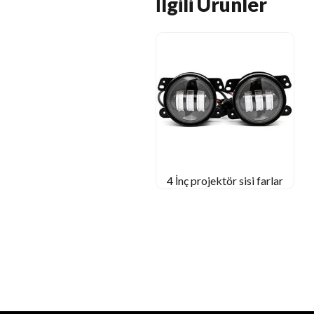
İlgili Ürünler
4 İnç projektör sisi farlar