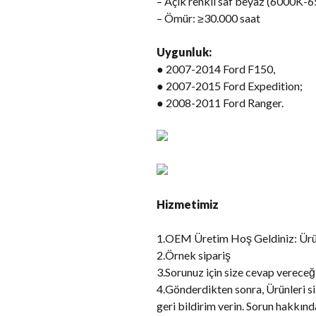
– Açık renkli saf beyaz (6000K-
– Ömür: ≥30.000 saat
Uygunluk:
● 2007-2014 Ford F150,
● 2007-2015 Ford Expedition;
● 2008-2011 Ford Ranger.
Hizmetimiz
1.OEM Üretim Hoş Geldiniz: Ürü
2.Örnek sipariş
3.Sorunuz için size cevap vereceğ
4.Gönderdikten sonra, Ürünleri sizi
geri bildirim verin. Sorun hakkınd