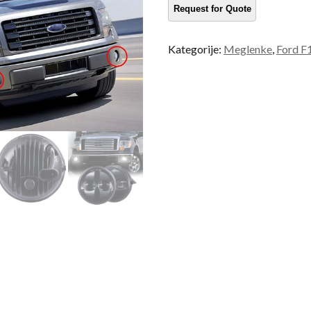
Ford
količina
Kategorije:
Meglenke
,
Ford F