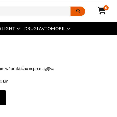
0
odprt meni
odprt meni
 LIGHT
DRUGI AVTOMOBIL
stom w/ praktično nepremagljiva
00 Lm