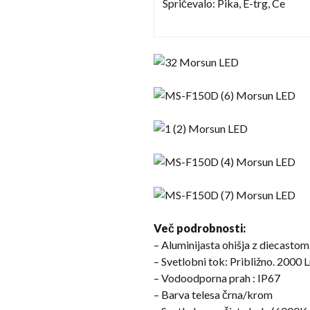
Spričevalo: Pika, E-trg, Ce
Več podrobnosti:
– Aluminijasta ohišja z diecasto
– Svetlobni tok: Približno. 2000 
– Vodoodporna prah : IP67
– Barva telesa črna/krom