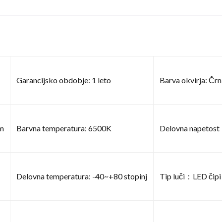
Garancijsko obdobje: 1 leto
Barva okvirja: Črn
Lm
Barvna temperatura: 6500K
Delovna napetos
Delovna temperatura: -40~+80 stopinj
Tip luči：LED čipi 