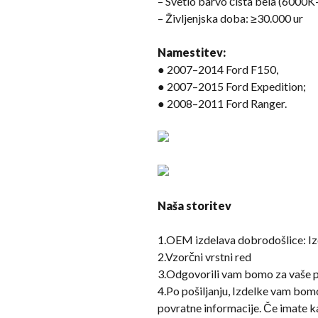
– Svetlo barvo čista bela (6000
– Življenjska doba: ≥30.000 ur
Namestitev:
● 2007–2014 Ford F150,
● 2007–2015 Ford Expedition;
● 2008–2011 Ford Ranger.
Naša storitev
1.OEM izdelava dobrodošlice: I
2.Vzorčni vrstni red
3.Odgovorili vam bomo za vaše p
4.Po pošiljanju, Izdelke vam bomo 
povratne informacije. Če imate ka