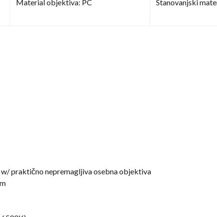
Material objektiva: PC
Stanovanjski mater
m w/ praktično nepremagljiva osebna objektiva
Lm