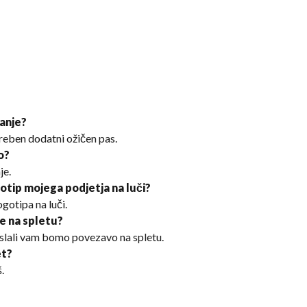
ranje?
otreben dodatni ožičen pas.
o?
je.
gotip mojega podjetja na luči?
gotipa na luči.
ke na spletu?
slali vam bomo povezavo na spletu.
et?
.