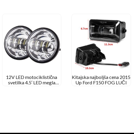
12V LED motociklistična
Kitajska najboljša cena 2015
svetilka 4.5′ LED megla
Up Ford F150 FOG LUČI
lučka za Harley Davidson 4
1/2 Palčna okrogla
meglenca