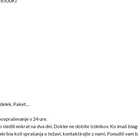
K-6500K)
zdelek, Paket…
ovpraševanje v 24 ure.
sledili enkrat na dva dni, Dokler ne dobite izdelkov. Ko imaš blago,
kršna koli vprašanja o težavi, kontaktirajte z nami, Ponudili vam 