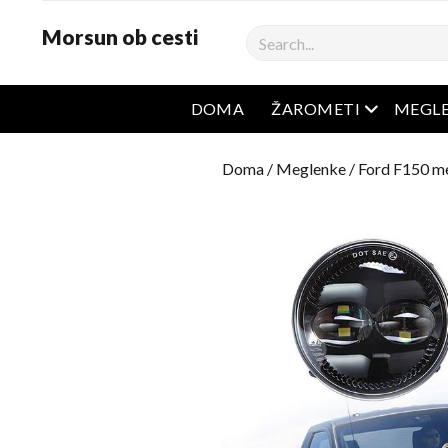
Morsun ob cesti
Iskanje
odprt men
DOMA
ŽAROMETI
MEGL
Doma
/
Meglenke
/
Ford F150 m