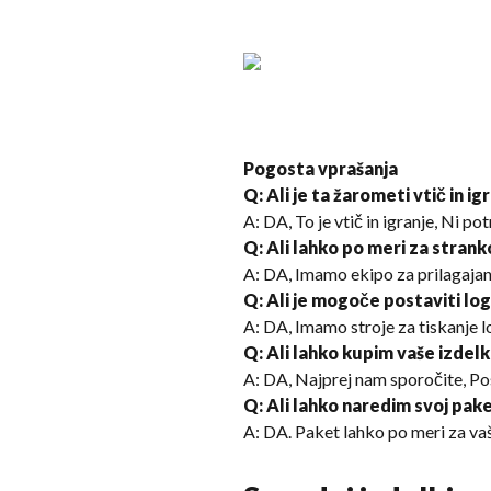
Pogosta vprašanja
Q: Ali je ta žarometi vtič in ig
A: DA, To je vtič in igranje, Ni p
Q: Ali lahko po meri za strank
A: DA, Imamo ekipo za prilagajan
Q: Ali je mogoče postaviti lo
A: DA, Imamo stroje za tiskanje lo
Q: Ali lahko kupim vaše izdel
A: DA, Najprej nam sporočite, Po
Q: Ali lahko naredim svoj pak
A: DA. Paket lahko po meri za vaš