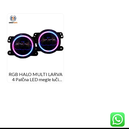
RGB HALO MULTI LARVA
4 Palčna LED megle luči
telefon aplikacija Bluetooth
daljinski upravljalnik