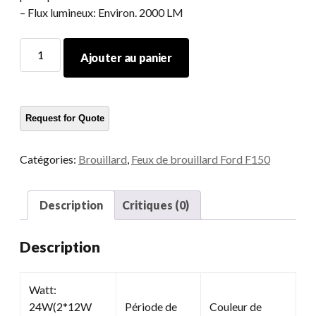
– Flux lumineux: Environ. 2000 LM
Lumière
Ajouter au panier
de
brouillard
LED
pour
Ford
quantité
Catégories:
Brouillard
,
Feux de brouillard Ford F150
Description
Critiques (0)
Description
Watt:
24W(2*12W
Période de
Couleur de