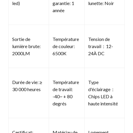
led)
garantie: 1
lunette: Noir
année
Sortie de
Température
Tension de
lumière brute:
de couleur:
travail：12-
2000LM
6500K
24À DC
Durée de vie: ≥
Température
Type
30 000 heures
de travail:
d'éclairage：
-40~ + 80
Chips LED à
degrés
haute intensité
Certificat:
Matériau de
Logement