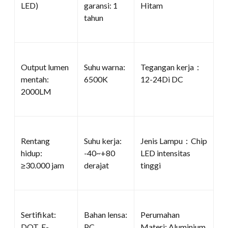
LED)
garansi: 1
Hitam
tahun
Output lumen
Suhu warna:
Tegangan kerja：
mentah:
6500K
12-24Di DC
2000LM
Rentang
Suhu kerja:
Jenis Lampu：Chip
hidup:
-40~+80
LED intensitas
≥30.000 jam
derajat
tinggi
Sertifikat:
Bahan lensa:
Perumahan
DOT, E-
PC
Materi: Aluminium