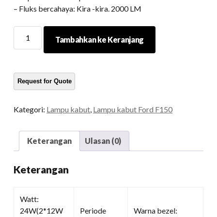
– Fluks bercahaya: Kira -kira. 2000 LM
Lampu
Tambahkan ke Keranjang
kabut
LED
untuk
Ford
kuantitas
Kategori:
Lampu kabut
,
Lampu kabut Ford F150
Keterangan
Ulasan (0)
Keterangan
Watt:
24W(2*12W
Periode
Warna bezel: