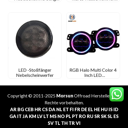
2007-2014 Ford F150
BMW -Motorrad
Ranger 2008-2011 Es ist
zweckmäßig 2007-2015
LED -Stoßfänger
RGB Halo Multi Color 4
Nebelscheinwerfer
Inch LED
Nebelscheinwerfer
Telefon App Bluetooth
Fernbedienung
Copyright © 2011-2025
Morsun
Offroad
Hersteller
. Alle
Rechte vorbehalten.
AR
BG
CEB
HR
CS
DA
NL
ET
FI
FR
DE
EL
HE
HU
IS
ID
GA
IT
JA
KM
LV
LT
MS
NO
PL
PT
RO
RU
SR
SK
SL
ES
SV
TL
TH
TR
VI