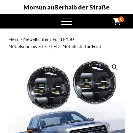
Morsun außerhalb der Straße
0
Öffnen
Sie
das
Heim
/
Nebellichter
/
Ford F150
Menü
Nebelscheinwerfer
/ LED -Nebellicht für Ford