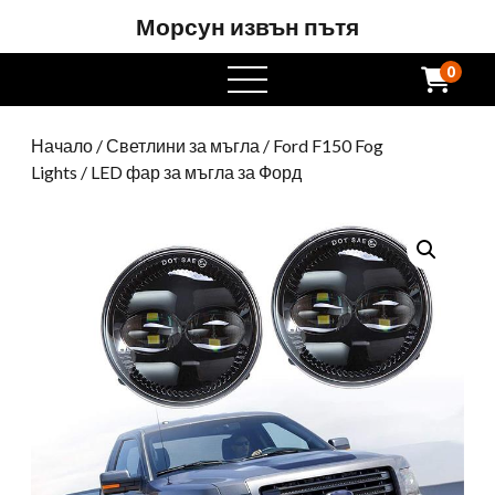
Морсун извън пътя
0
Отворете
менюто
Начало
/
Светлини за мъгла
/
Ford F150 Fog
Lights
/ LED фар за мъгла за Форд