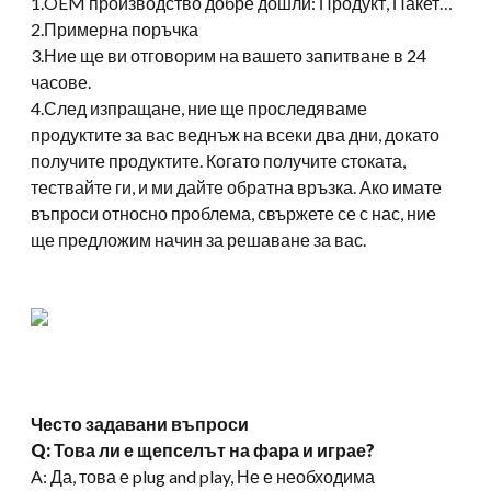
1.OEM производство добре дошли: Продукт, Пакет…
2.Примерна поръчка
3.Ние ще ви отговорим на вашето запитване в 24
часове.
4.След изпращане, ние ще проследяваме
продуктите за вас веднъж на всеки два дни, докато
получите продуктите. Когато получите стоката,
тествайте ги, и ми дайте обратна връзка. Ако имате
въпроси относно проблема, свържете се с нас, ние
ще предложим начин за решаване за вас.
Често задавани въпроси
Q: Това ли е щепселът на фара и играе?
A: Да, това е plug and play, Не е необходима