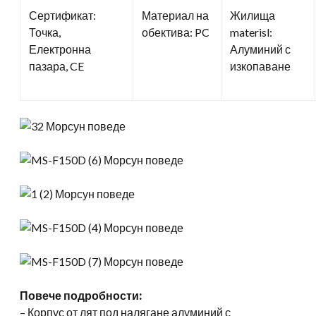
Сертификат:
Материал на
Жилища
Точка,
обектива: PC
materisl:
Електронна
Алуминий с
пазара, CE
изкопаване
Повече подробности:
– Корпус от лят под налягане алуминий с