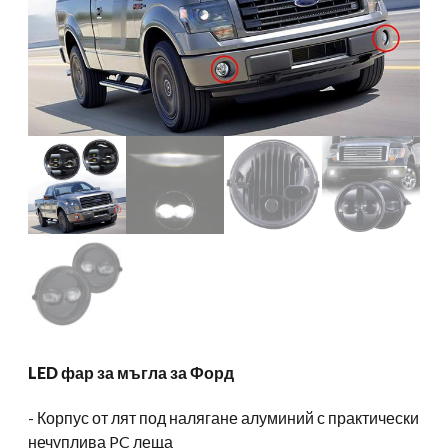
LED фар за мъгла за Форд
​- Корпус от лят под налягане алуминий с практически
нечуплива PC леща