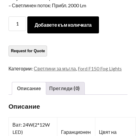
– Светлинен поток: Прибл. 2000 Lm
LED
Добавете към количката
фар
за
мъгла
за
Форд
количество
Категории:
Светлини за мъгла
,
Ford F150 Fog Lights
Описание
Прегледи (0)
Описание
Ват: 24W(2*12W
LED)
Гаранционен
Цвят на