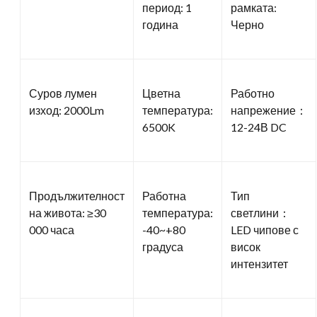
период: 1
рамката:
година
Черно
Суров лумен
Цветна
Работно
изход: 2000Lm
температура:
напрежение：
6500K
12-24В DC
Продължителност
Работна
Тип
на живота: ≥30
температура:
светлини：
000 часа
-40~+80
LED чипове с
градуса
висок
интензитет