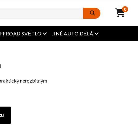
0
Otevřená nabídka
Otevřená nabídka
FFROAD SVĚTLO
JINÉ AUTO DĚLÁ
d
s prakticky nerozbitným
ku