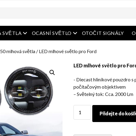
bídka
Otevřená nabídka
Otevřená nabídka
 SVĚTLA
OCASNÍ SVĚTLO
OTOČIT SIGNÁLY
O
50 mlhová světla
/ LED mlhové světlo pro Ford
LED mlhové světlo pro For
​- Diecast hliníkové pouzdro 
počítačovým objektivem
– Světelný tok: Cca. 2000 Lm
LED
Přidejte do koší
mlhové
světlo
pro