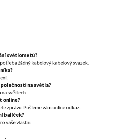
vání světlometů?
ní potřeba žádný kabelový kabelový svazek.
níka?
ení.
společnosti na světla?
 na světlech.
t online?
ete zprávu, Pošleme vám online odkaz.
ní balíček?
o vaše vlastní.