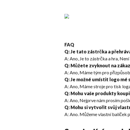
FAQ
Q: Je tato zástrčka a přehrá
A: Ano, Je to zástrčka a hra, Ne
Q: Můžete zvyknout na zákaz
A: Ano, Máme tým pro přizpůsob
Q: Je možné umístit logo mé 
A: Ano, Máme stroje pro tisk loga
Q: Mohu vaše produkty koupi
A: Ano, Nejprve nám prosím pošl
Q: Mohu si vytvořit svůj vlast
A: Ano. Můžeme vlastní balíček pr