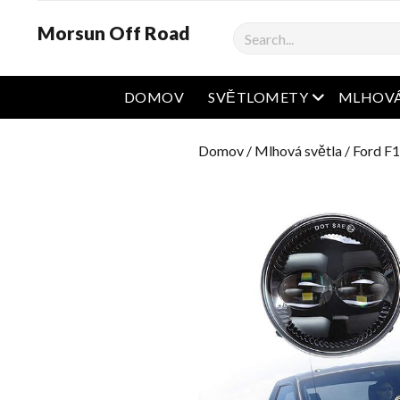
Morsun Off Road
Vyhledávání
Otevřená na
DOMOV
SVĚTLOMETY
MLHOVÁ
Domov
/
Mlhová světla
/
Ford F1