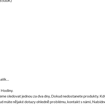
K-6500K)
Balík…
 Hodiny.
eme sledovat jednou za dva dny, Dokud nedostanete produkty. Když
kud máte nějaké dotazy ohledně problému, kontakt s námi, Nabídne