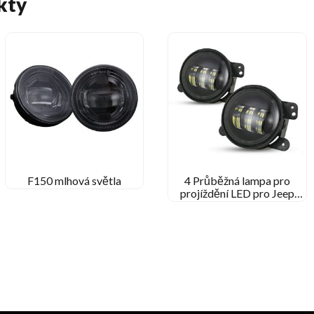
kty
F150 mlhová světla
4 Průběžná lampa pro
projíždění LED pro Jeep
Wrangler JK 30W 4′ LED
mlhové světlo pro Jeep JK