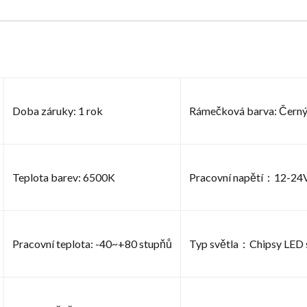
Doba záruky: 1 rok
Rámečková barva: Čern
Teplota barev: 6500K
Pracovní napětí：12-24
Pracovní teplota: -40~+80 stupňů
Typ světla：Chipsy LED s