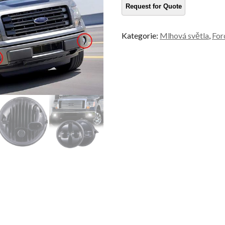
Ford
množství
Kategorie:
Mlhová světla
,
For