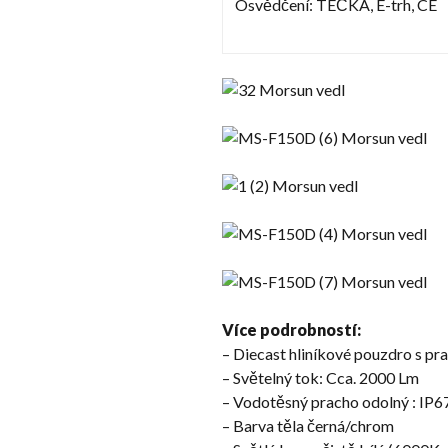
Osvědčení: TEČKA, E-trh, CE
Více podrobností:
– Diecast hliníkové pouzdro s p
– Světelný tok: Cca. 2000 Lm
– Vodotěsný pracho odolný : IP6
– Barva těla černá/chrom