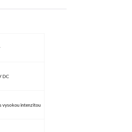
ý
V DC
 vysokou intenzitou