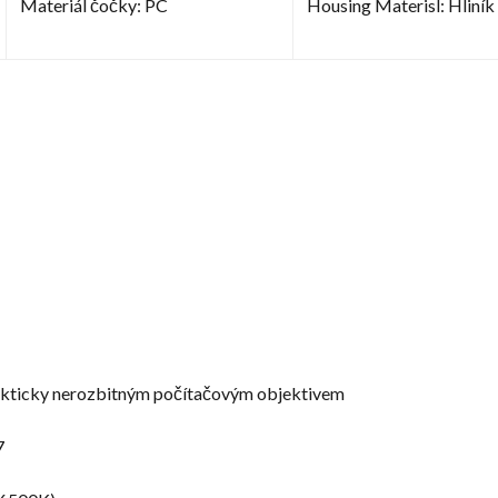
Materiál čočky: PC
Housing Materisl: Hliník 
rakticky nerozbitným počítačovým objektivem
7