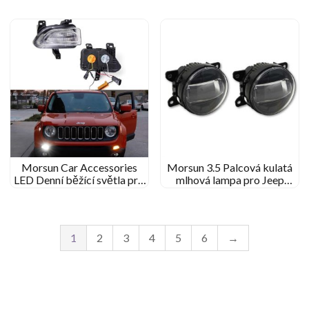
Halo
Morsun Car Accessories
Morsun 3.5 Palcová kulatá
LED Denní běžící světla pro
mlhová lampa pro Jeep
Jeep Renegade 2015- 2018
Renegade 2015-2018 30W
mlhové světlo
1
2
3
4
5
6
→