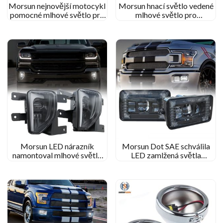
Morsun nejnovější motocykl
Morsun hnací světlo vedené
pomocné mlhové světlo pro
mlhové světlo pro
Honda GL1800 Goldwing
kompatibilní s 1999-2002
2012-2017 Hnací světlo
GMC Sierra 2000-2006
GMC Yukon pickup
Morsun LED nárazník
Morsun Dot SAE schválila
namontoval mlhové světlo
LED zamlžená světla
pro 2016 2017 2018 Chevy
projektoru pro 2015-2020
Silverado 1500 Náhrada
Ford F150 F-150 2017-2018
sady
Super povinnost