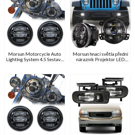
Morsun Motorcycle Auto
Morsun hnací světla přední
Lighting System 4.5 Sestava
nárazník Projektor LED
mlhového světla LED LED
mlhové světlo pro Jeep
pro Harley Electra Glide
Wrangler JK 2007-2017
Ultra Classic