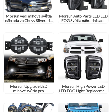
Morsun vedl mlhová světla
Morsun Auto Parts LED LED
náhrada za Chevy Silverado
FOG Světla náhradní sada
1500 1500HD 2500HD
pro Chevy Silverado 1500
2500 3500
1500HD 2500HD 2016-
2018
Morsun Upgrade LED
Morsun High Power LED
mlhové světlo pro
LED FOG Light Replacement
příslušenství Dodge Ram
s DRL kompatibilním pro
Durango 1500 2500 3500
Dodge Ram 1500
LED nárazník projíždějící
Vyzvednutí 2013-2017
světlo