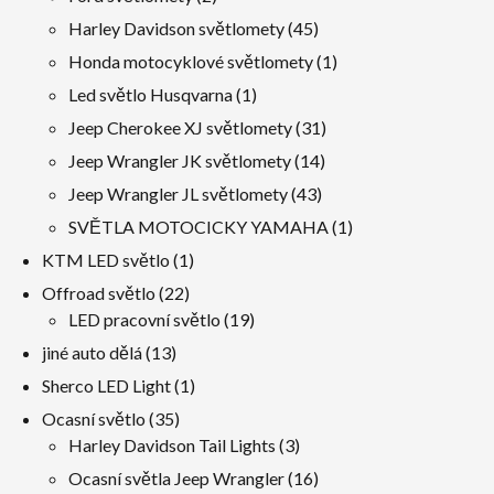
produkty
45
Harley Davidson světlomety
45
produkty
1
Honda motocyklové světlomety
1
produkt
1
Led světlo Husqvarna
1
produkt
31
Jeep Cherokee XJ světlomety
31
produkty
14
Jeep Wrangler JK světlomety
14
produkty
43
Jeep Wrangler JL světlomety
43
produkty
1
SVĚTLA MOTOCICKY YAMAHA
1
produkt
1
KTM LED světlo
1
produkt
22
Offroad světlo
22
produkty
19
LED pracovní světlo
19
produkty
13
jiné auto dělá
13
produkty
1
Sherco LED Light
1
produkt
35
Ocasní světlo
35
produkty
3
Harley Davidson Tail Lights
3
produkty
16
Ocasní světla Jeep Wrangler
16