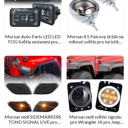
Morsun Auto Parts LED LED
Morsun 4.5 Palcový držák na
FOG Světla sestavení pro
mlhové světlo pro turistiku
Ford F150 2015-2019
pro turistiku klouzat
Morsun vedl SIDEMARKERS
Morsun vedl světlo signálu
TOND SIGNAL LIVE pro
pro Wrangler JK pro Jeep
2018+ Jeep JL Wrangler
Wrangler Flare Fender s