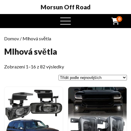
Morsun Off Road
0
Otevřená
nabídka
Domov
/ Mlhová světla
Mlhová světla
Tříděno
Zobrazení 1–16 z 82 výsledky
podle
nejnovějších