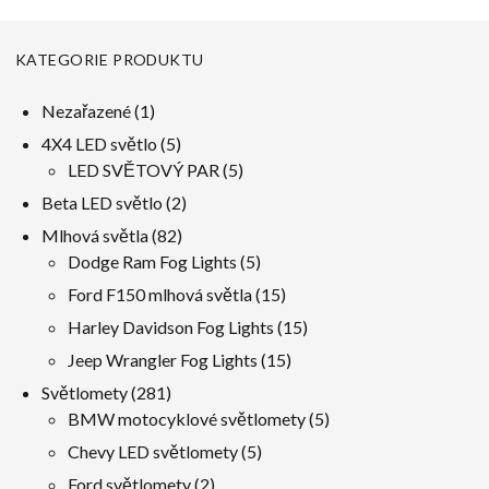
KATEGORIE PRODUKTU
1
Nezařazené
1
produkt
5
4X4 LED světlo
5
produkty
5
LED SVĚTOVÝ PAR
5
produkty
2
Beta LED světlo
2
produkty
82
Mlhová světla
82
produkty
5
Dodge Ram Fog Lights
5
produkty
15
Ford F150 mlhová světla
15
produkty
15
Harley Davidson Fog Lights
15
produkty
15
Jeep Wrangler Fog Lights
15
produkty
281
Světlomety
281
produkty
5
BMW motocyklové světlomety
5
produkty
5
Chevy LED světlomety
5
produkty
2
Ford světlomety
2