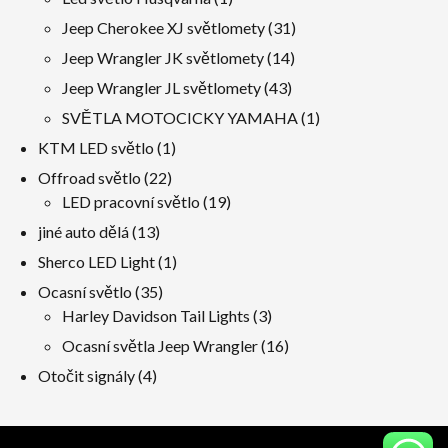
produkt
31
Jeep Cherokee XJ světlomety
31
produkty
14
Jeep Wrangler JK světlomety
14
produkty
43
Jeep Wrangler JL světlomety
43
produkty
1
SVĚTLA MOTOCICKY YAMAHA
1
produkt
1
KTM LED světlo
1
produkt
22
Offroad světlo
22
produkty
19
LED pracovní světlo
19
produkty
13
jiné auto dělá
13
produkty
1
Sherco LED Light
1
produkt
35
Ocasní světlo
35
produkty
3
Harley Davidson Tail Lights
3
produkty
16
Ocasní světla Jeep Wrangler
16
produkty
4
Otočit signály
4
produkty