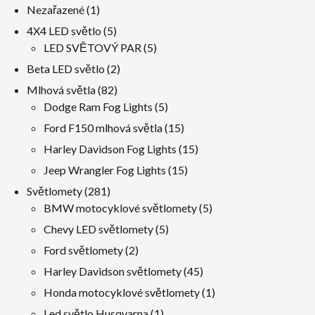
1
Nezařazené
1
produkt
5
4X4 LED světlo
5
produkty
5
LED SVĚTOVÝ PAR
5
produkty
2
Beta LED světlo
2
produkty
82
Mlhová světla
82
produkty
5
Dodge Ram Fog Lights
5
produkty
15
Ford F150 mlhová světla
15
produkty
15
Harley Davidson Fog Lights
15
produkty
15
Jeep Wrangler Fog Lights
15
produkty
281
Světlomety
281
produkty
5
BMW motocyklové světlomety
5
produkty
5
Chevy LED světlomety
5
produkty
2
Ford světlomety
2
produkty
45
Harley Davidson světlomety
45
produkty
1
Honda motocyklové světlomety
1
produkt
1
Led světlo Husqvarna
1