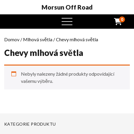
Morsun Off Road
0
Otevřená
nabídka
Domov
/
Mlhová světla
/ Chevy mlhová světla
Chevy mlhová světla
Nebyly nalezeny žádné produkty odpovídající
vašemu výběru.
KATEGORIE PRODUKTU