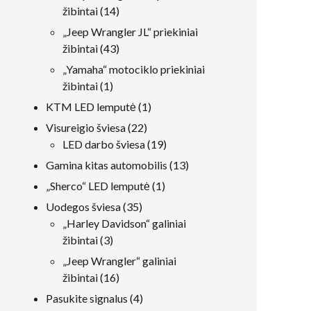
14
žibintai
14
produktai
„Jeep Wrangler JL“ priekiniai
43
žibintai
43
produktai
„Yamaha“ motociklo priekiniai
1
žibintai
1
produktas
1
KTM LED lemputė
1
produktas
22
Visureigio šviesa
22
produktai
19
LED darbo šviesa
19
produktai
13
Gamina kitas automobilis
13
produktai
1
„Sherco“ LED lemputė
1
produktas
35
Uodegos šviesa
35
produktai
„Harley Davidson“ galiniai
3
žibintai
3
produktai
„Jeep Wrangler“ galiniai
16
žibintai
16
produktai
4
Pasukite signalus
4