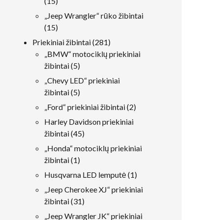
15
15
produktai
„Jeep Wrangler“ rūko žibintai
15
15
produktai
281
Priekiniai žibintai
281
produktai
„BMW“ motociklų priekiniai
5
žibintai
5
produktai
„Chevy LED“ priekiniai
5
žibintai
5
produktai
2
„Ford“ priekiniai žibintai
2
produktai
Harley Davidson priekiniai
45
žibintai
45
produktai
„Honda“ motociklų priekiniai
1
žibintai
1
produktas
1
Husqvarna LED lemputė
1
produktas
„Jeep Cherokee XJ“ priekiniai
31
žibintai
31
produktai
„Jeep Wrangler JK“ priekiniai