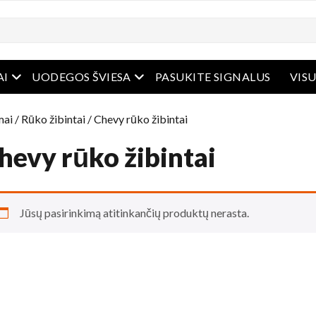
Atidaryti meniu
Atidaryti meniu
AI
UODEGOS ŠVIESA
PASUKITE SIGNALUS
VISU
ai
/
Rūko žibintai
/ Chevy rūko žibintai
hevy rūko žibintai
Jūsų pasirinkimą atitinkančių produktų nerasta.