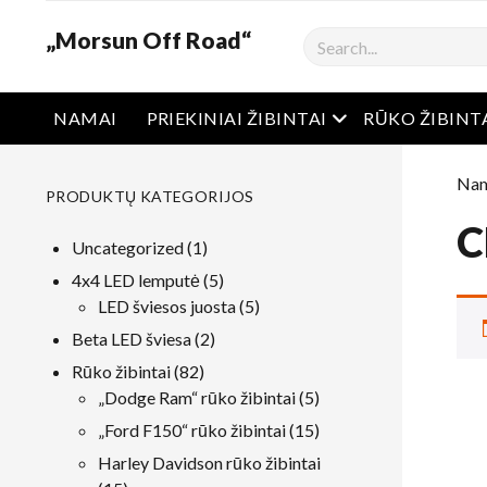
„Morsun Off Road“
Ieškoti
Atidaryti meniu
NAMAI
PRIEKINIAI ŽIBINTAI
RŪKO ŽIBINT
Nam
PRODUKTŲ KATEGORIJOS
C
1
Uncategorized
1
produktas
5
4x4 LED lemputė
5
produktai
5
LED šviesos juosta
5
produktai
2
Beta LED šviesa
2
produktai
82
Rūko žibintai
82
produktai
5
„Dodge Ram“ rūko žibintai
5
produktai
15
„Ford F150“ rūko žibintai
15
produktai
Harley Davidson rūko žibintai