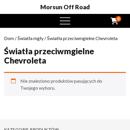
Morsun Off Road
0
Otwarte
menu
Dom
/
Światła mgły
/ Światła przeciwmgielne Chevroleta
Światła przeciwmgielne
Chevroleta
Nie znaleziono produktów pasujących do
Twojego wyboru.
KATEGORIE PRODUKTÓW