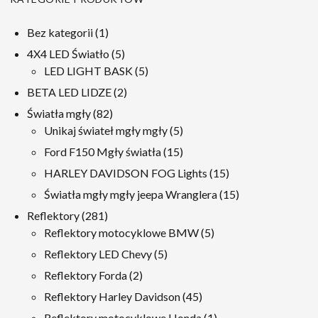
1
Bez kategorii
1
produkt
5
4X4 LED Światło
5
produkty
5
LED LIGHT BASK
5
produkty
2
BETA LED LIDZE
2
produkty
82
Światła mgły
82
produkty
5
Unikaj świateł mgły mgły
5
produkty
15
Ford F150 Mgły światła
15
produkty
15
HARLEY DAVIDSON FOG Lights
15
produkty
15
Światła mgły mgły jeepa Wranglera
15
produkty
281
Reflektory
281
produkty
5
Reflektory motocyklowe BMW
5
produkty
5
Reflektory LED Chevy
5
produkty
2
Reflektory Forda
2
produkty
45
Reflektory Harley Davidson
45
produkty
1
Reflektory motocyklowe Honda
1