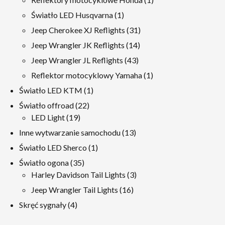
produkt
1
Światło LED Husqvarna
1
produkt
31
Jeep Cherokee XJ Reflights
31
produkty
14
Jeep Wrangler JK Reflights
14
produkty
43
Jeep Wrangler JL Reflights
43
produkty
1
Reflektor motocyklowy Yamaha
1
produkt
1
Światło LED KTM
1
produkt
22
Światło offroad
22
19
produkty
LED Light
19
produkty
13
Inne wytwarzanie samochodu
13
produkty
1
Światło LED Sherco
1
produkt
35
Światło ogona
35
produkty
3
Harley Davidson Tail Lights
3
produkty
16
Jeep Wrangler Tail Lights
16
produkty
4
Skręć sygnały
4
produkty