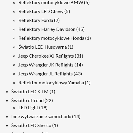
produkty
5
Reflektory motocyklowe BMW
5
produkty
5
Reflektory LED Chevy
5
produkty
2
Reflektory Forda
2
produkty
45
Reflektory Harley Davidson
45
produkty
1
Reflektory motocyklowe Honda
1
produkt
1
Światło LED Husqvarna
1
produkt
31
Jeep Cherokee XJ Reflights
31
produkty
14
Jeep Wrangler JK Reflights
14
produkty
43
Jeep Wrangler JL Reflights
43
produkty
1
Reflektor motocyklowy Yamaha
1
produkt
1
Światło LED KTM
1
produkt
22
Światło offroad
22
19
produkty
LED Light
19
produkty
13
Inne wytwarzanie samochodu
13
produkty
1
Światło LED Sherco
1
produkt