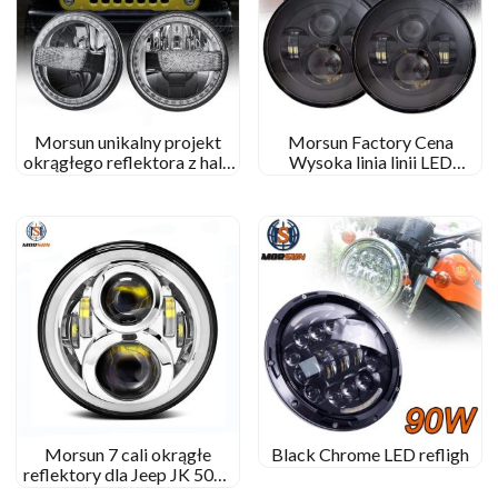
Morsun unikalny projekt
Morsun Factory Cena
okrągłego reflektora z halo
Wysoka linia linii LED
dla Jeepa Wranglera JK
Projektor reflektorów LED
dla Jeep Wrangler JK CJ TJ
Morsun 7 cali okrągłe
Black Chrome LED refligh
reflektory dla Jeep JK 50W
12V samochodu LED