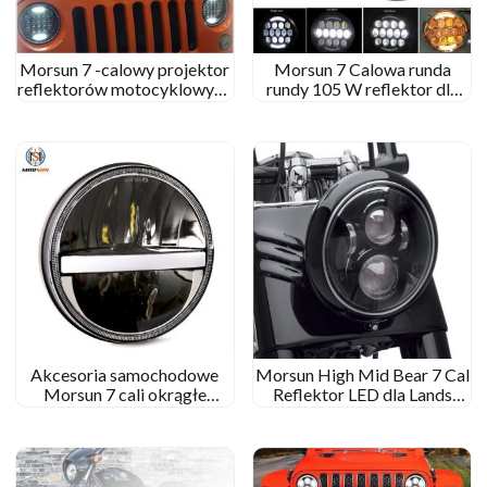
Morsun 7 -calowy projektor
Morsun 7 Calowa runda
reflektorów motocyklowych
rundy 105 W reflektor dla
dla 1997-2006 Jeep
reflektorów samochodu
Wrangler TJ/LJ
Wrangler JK z halo DRL
Akcesoria samochodowe
Morsun High Mid Bear 7 Cal
Morsun 7 cali okrągłe
Reflektor LED dla Lands
reflektor LED 12V 24 V dla
Rover Defender Wrangler JK
1997-2006 Jeep Wrangler
MS-6080
JK TJ LJ