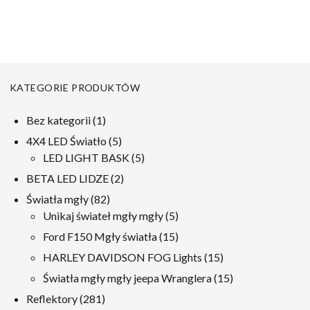
projektor reflektorów
KATEGORIE PRODUKTÓW
1
Bez kategorii
1
produkt
5
4X4 LED Światło
5
produkty
5
LED LIGHT BASK
5
produkty
2
BETA LED LIDZE
2
produkty
82
Światła mgły
82
produkty
5
Unikaj świateł mgły mgły
5
produkty
15
Ford F150 Mgły światła
15
produkty
15
HARLEY DAVIDSON FOG Lights
15
produkty
15
Światła mgły mgły jeepa Wranglera
15
produkty
281
Reflektory
281