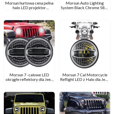
Morsun hurtowa cena pełna
Morsun Auto Lighting
halo LED projektor
System Black Chrome 58W
reflektorów dla Jeep
okrągły reflektor LED dla
Wranglera JK TJ LJ CJ
07-17 Jeep Wrangler
Unlimited JK 4 Drzwi
Morsun 7 -calowe LED
Morsun 7 Cal Motorcycle
okrągłe reflektory dla Jeep
Reflight LED z Halo dla Jeep
Wrangler JK JKU CJ TJ
Wrangler JK Royal Enfield
Rubicon Sahara Unlimited z
halo białym żółtym