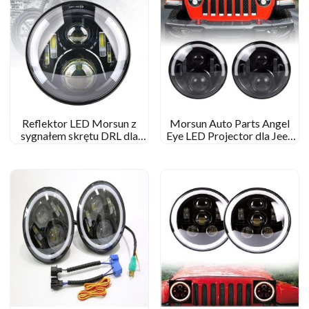
Reflektor LED Morsun z
Morsun Auto Parts Angel
sygnałem skrętu DRL dla
Eye LED Projector dla Jeep
Jeep Wranglera JK CJ TJ
Wrangler CJ JK
TRiumph Bonneville