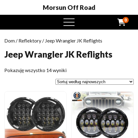
Morsun Off Road
0
Otwarte
menu
Dom
/
Reflektory
/ Jeep Wrangler JK Reflights
Jeep Wrangler JK Reflights
Posortowane
Pokazuję wszystko 14 wyniki
według
najnowszych