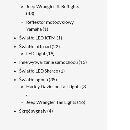
produkty
Jeep Wrangler JL Reflights
43
43
produkty
Reflektor motocyklowy
1
Yamaha
1
produkt
1
Światło LED KTM
1
produkt
22
Światło offroad
22
19
produkty
LED Light
19
produkty
13
Inne wytwarzanie samochodu
13
produkty
1
Światło LED Sherco
1
produkt
35
Światło ogona
35
produkty
Harley Davidson Tail Lights
3
3
produkty
16
Jeep Wrangler Tail Lights
16
produkty
4
Skręć sygnały
4
produkty