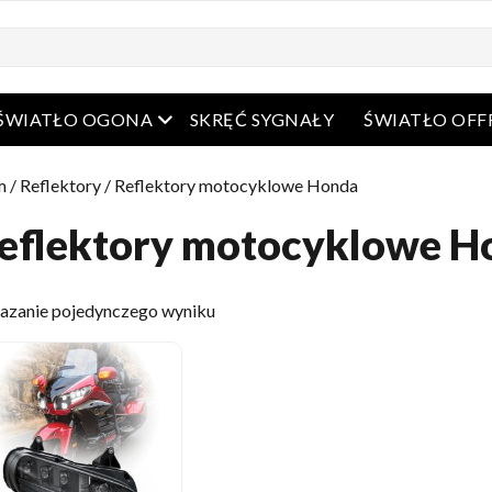
arte menu
Otwarte menu
ŚWIATŁO OGONA
SKRĘĆ SYGNAŁY
ŚWIATŁO OF
m
/
Reflektory
/ Reflektory motocyklowe Honda
eflektory motocyklowe H
azanie pojedynczego wyniku