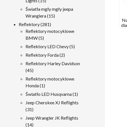
15
Lights
15
produkty
Światła mgły mgły jeepa
15
Wranglera
15
Na
produkty
281
Reflektory
281
dl
produkty
Reflektory motocyklowe
5
BMW
5
produkty
5
Reflektory LED Chevy
5
produkty
2
Reflektory Forda
2
produkty
Reflektory Harley Davidson
45
45
produkty
Reflektory motocyklowe
1
Honda
1
produkt
1
Światło LED Husqvarna
1
produkt
Jeep Cherokee XJ Reflights
31
31
produkty
Jeep Wrangler JK Reflights
14
14