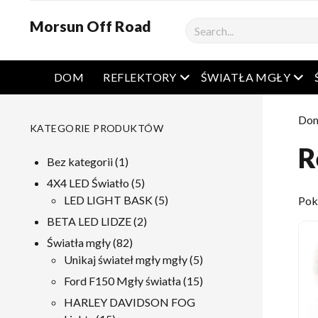
Morsun Off Road
Szukaj
Otwarte menu
Otw
DOM
REFLEKTORY
ŚWIATŁA MGŁY
Do
KATEGORIE PRODUKTÓW
R
1
Bez kategorii
1
produkt
5
4X4 LED Światło
5
produkty
5
LED LIGHT BASK
5
Pok
produkty
2
BETA LED LIDZE
2
produkty
82
Światła mgły
82
produkty
5
Unikaj świateł mgły mgły
5
produkty
15
Ford F150 Mgły światła
15
produkty
HARLEY DAVIDSON FOG