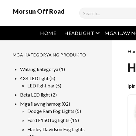
Morsun Off Road
Maghanap
Buksan ang men
HOME
HEADLIGHT
MGA ILAW 
Ho
MGA KATEGORYA NG PRODUKTO
H
1
Walang kategorya
1
produkto
5
4X4 LED light
5
mga
5
LED light bar
5
Ipin
produkto
mga
2
Beta LED light
2
produkto
mga
82
Mga ilaw ng hamog
82
produkto
mga
5
Dodge Ram Fog Lights
5
produkto
mga
15
Ford F150 fog lights
15
produkto
mga
Harley Davidson Fog Lights
produkto