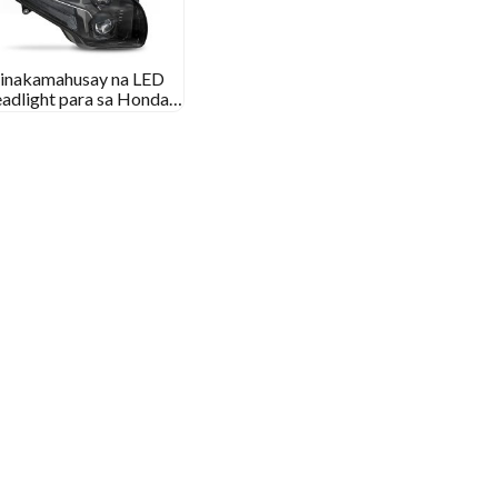
inakamahusay na LED
eadlight para sa Honda
oldwing 1800 2001 –
2017