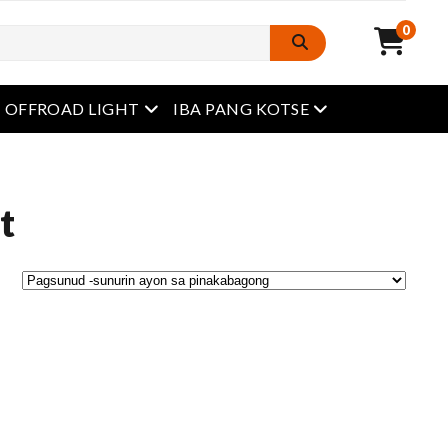
0
Buksan ang menu
Buksan ang menu
OFFROAD LIGHT
IBA PANG KOTSE
t