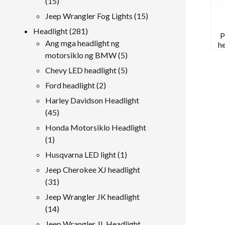
15
15
mga
15
Jeep Wrangler Fog Lights
15
produkto
mga
281
Headlight
281
P
produkto
mga
Ang mga headlight ng
h
G
produkto
5
motorsiklo ng BMW
5
mga
5
Chevy LED headlight
5
produkto
mga
2
Ford headlight
2
produkto
mga
Harley Davidson Headlight
produkto
45
45
mga
Honda Motorsiklo Headlight
produkto
1
1
produkto
1
Husqvarna LED light
1
produkto
Jeep Cherokee XJ headlight
31
31
mga
Jeep Wrangler JK headlight
produkto
14
14
mga
Jeep Wrangler JL Headlight