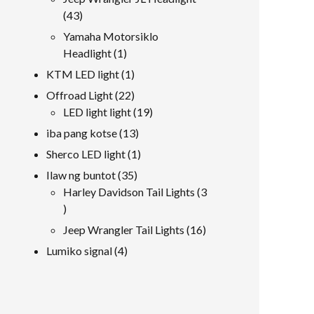
produkto
43
43
mga
Yamaha Motorsiklo
produkto
1
Headlight
1
produkto
1
KTM LED light
1
produkto
22
Offroad Light
22
mga
19
LED light light
19
produkto
mga
13
iba pang kotse
13
produkto
mga
1
Sherco LED light
1
produkto
produkto
35
Ilaw ng buntot
35
mga
Harley Davidson Tail Lights
3
3
produkto
mga
16
Jeep Wrangler Tail Lights
16
produkto
mga
4
Lumiko signal
4
produkto
mga
produkto