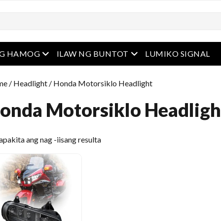
u
Buksan ang menu
Buksan ang menu
NG HAMOG
ILAW NG BUNTOT
LUMIKO SIGNAL
me
/
Headlight
/ Honda Motorsiklo Headlight
onda Motorsiklo Headligh
apakita ang nag -iisang resulta