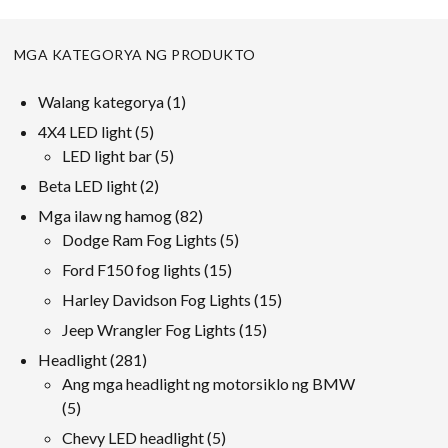
MGA KATEGORYA NG PRODUKTO
1
Walang kategorya
1
produkto
5
4X4 LED light
5
mga
5
LED light bar
5
produkto
mga
2
Beta LED light
2
produkto
mga
82
Mga ilaw ng hamog
82
produkto
mga
5
Dodge Ram Fog Lights
5
produkto
mga
15
Ford F150 fog lights
15
produkto
mga
15
Harley Davidson Fog Lights
15
produkto
mga
15
Jeep Wrangler Fog Lights
15
produkto
mga
281
Headlight
281
produkto
mga
Ang mga headlight ng motorsiklo ng BMW
5
produkto
5
mga
5
Chevy LED headlight
5