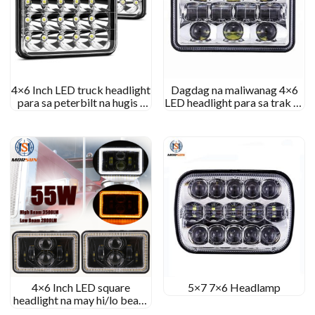
4×6 Inch LED truck headlight
Dagdag na maliwanag 4×6
para sa peterbilt na hugis -
LED headlight para sa trak na
parihaba na headlight para sa
hugis -parihaba auto LED
motorsiklo
headlight Assembly para sa
Peterbilt/Kenworth
4×6 Inch LED square
5×7 7×6 Headlamp
headlight na may hi/lo beam
para kay Jeep & Para kay