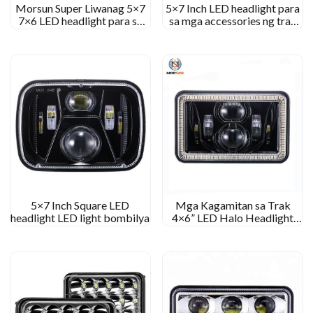
Morsun Super Liwanag 5×7
5×7 Inch LED headlight para
7×6 LED headlight para sa
sa mga accessories ng trak
Cherokee XJ H4
unibersal
5×7 Inch Square LED
Mga Kagamitan sa Trak
headlight LED light bombilya
4×6” LED Halo Headlight
Auto Lighting System