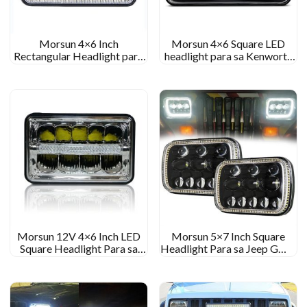
Morsun 4×6 Inch
Morsun 4×6 Square LED
Rectangular Headlight para
headlight para sa Kenworth
sa Peterbilt Kenworth para
T800 T400 Black Chrome
sa Freightliner Healight
Headlight Projector
Projector na may Halo
Morsun 12V 4×6 Inch LED
Morsun 5×7 Inch Square
Square Headlight Para sa
Headlight Para sa Jeep GMC
Truck Square Headlamp na
Ford Chevrolet LED
may Drl Angel Eyes
Headlamp Projector