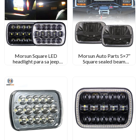
Morsun Square LED
Morsun Auto Parts 5×7”
headlight para sa jeep
Square sealed beam
wrangler 5x7inch mataas na
headlight para sa jeep
mababang beam headlight
cherokee xj yj
projector