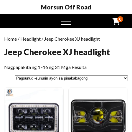
Morsun Off Road
0
Buksan
ang
menu
Home
/
Headlight
/ Jeep Cherokee XJ headlight
Jeep Cherokee XJ headlight
Pinagsunod
Nagpapakita ng 1–16 ng 31 Mga Resulta
-
sunod
ng
pinakabagong