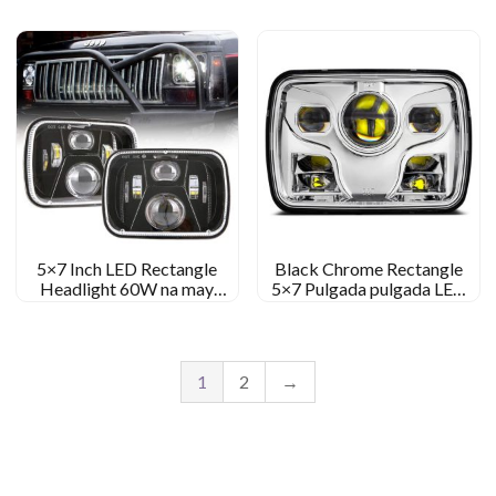
Kenworth
5×7 Inch LED Rectangle
Black Chrome Rectangle
Headlight 60W na may
5×7 Pulgada pulgada LED
Hi/Lo Beam para sa Jeep YJ
headligt 12V 24V headlight
XJ MJ & Para sa off-road
1
2
→