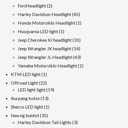
produkto
mga
2
Ford headlight
2
produkto
mga
45
Harley Davidson Headlight
45
produkto
mga
1
Honda Motorsiklo Headlight
1
produkto
produkto
1
Husqvarna LED light
1
produkto
31
Jeep Cherokee XJ headlight
31
mga
14
Jeep Wrangler JK headlight
14
produkto
mga
43
Jeep Wrangler JL Headlight
43
produkto
mga
1
Yamaha Motorsiklo Headlight
1
produkto
produkto
1
KTM LED light
1
produkto
22
Offroad Light
22
mga
19
LED light light
19
produkto
mga
13
iba pang kotse
13
produkto
mga
1
Sherco LED light
1
produkto
produkto
35
Ilaw ng buntot
35
mga
3
Harley Davidson Tail Lights
3