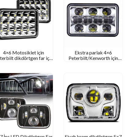
4×6 Motosiklet için
Ekstra parlak 4×6
terbilt dikdörtgen far için
Peterbilt/Kenworth için
inç LED kamyon far
Kamyon Dikdörtgen
Otomatik LED Far Montajı
için LED Far
7 İnç LED Dikdörtgen Far
Siyah krom dikdörtgen 5×7