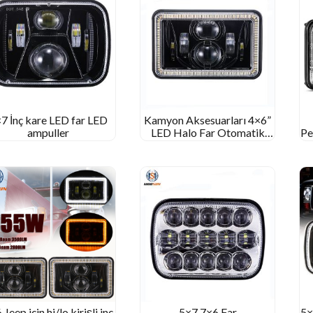
7 İnç kare LED far LED
Kamyon Aksesuarları 4×6”
ampuller
LED Halo Far Otomatik
Pe
Aydınlatma Sistemi
 Jeep için hi/lo kirişli inç
5×7 7×6 Far
5×