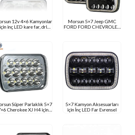
rsun 12v 4×6 Kamyonlar
Morsun 5×7 Jeep GMC
için inç LED kare far, drl
FORD FORD CHEVROLET
melek gözlü kare far
LED Far Projektör için Inch
Square Far
rsun Süper Parlaklık 5×7
5×7 Kamyon Aksesuarları
7×6 Cherokee XJ H4 için
için İnç LED Far Evrensel
LED far