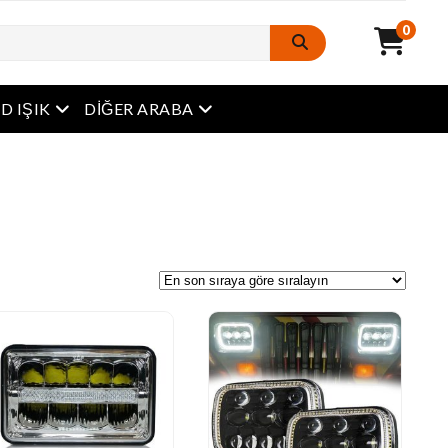
0
Açık Menü
Açık Menü
D IŞIK
DIĞER ARABA