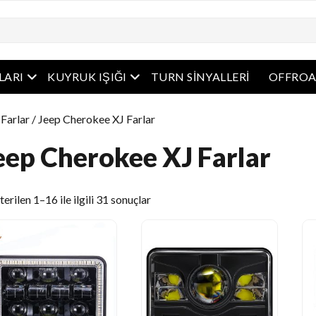
Açık Menü
Açık Menü
RLARI
KUYRUK IŞIĞI
TURN SINYALLERI
OFFROA
/
Farlar
/ Jeep Cherokee XJ Farlar
eep Cherokee XJ Farlar
En
erilen 1–16 ile ilgili 31 sonuçlar
son
sıralanmış