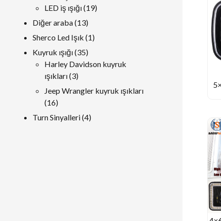
ürünler
19
LED iş ışığı
19
ürünler
13
Diğer araba
13
ürünler
1
Sherco Led Işık
1
ürün
35
Kuyruk ışığı
35
ürünler
Harley Davidson kuyruk
3
ışıkları
3
5×
ürünler
Jeep Wrangler kuyruk ışıkları
16
16
ürünler
4
Turn Sinyalleri
4
ürünler
4×6