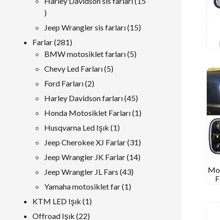
Harley Davidson sis farları
15
15
ürünler
15
Jeep Wrangler sis farları
15
ürünler
281
Farlar
281
P
ürünler
5
BMW motosiklet farları
5
ürünler
5
Chevy Led Farları
5
ürünler
2
Ford Farları
2
ürünler
45
Harley Davidson farları
45
ürünler
1
Honda Motosiklet Farları
1
ürün
1
Husqvarna Led Işık
1
ürün
31
Jeep Cherokee XJ Farlar
31
ürünler
14
Jeep Wrangler JK Farlar
14
ürünler
Mor
43
Jeep Wrangler JL Fars
43
F
ürünler
1
Yamaha motosiklet far
1
Düş
ürün
1
KTM LED Işık
1
ürün
22
Offroad Işık
22