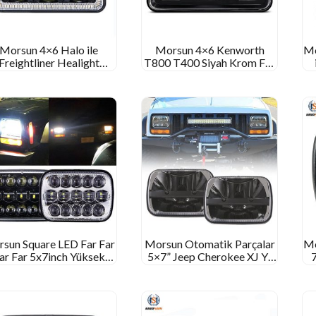
Morsun 4×6 Halo ile
Morsun 4×6 Kenworth
Mo
Freightliner Healight
T800 T400 Siyah Krom Far
rojektör için Peterbilt
Projektör için Kare LED
Kenworth için inç
Farlar
dikdörtgen far
sun Square LED Far Far
Morsun Otomatik Parçalar
Mo
ar Far 5x7inch Yüksek
5×7” Jeep Cherokee XJ YJ
ük Kireli Far Projektör
için Square Sealed Işın Far