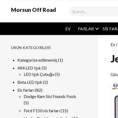
Morsun Off Road
Aramak
Açık Menü
EV
FARLAR
SIS FA
Ev
ÜRÜN KATEGORILERI
J
1
Kategorize edilmemiş
1
ürün
5
4X4 LED Işık
5
ürünler
5
LED Işık Çubuğu
5
Göst
ürünler
2
Beta LED Işık
2
ürünler
82
Sis farları
82
ürünler
Dodge Ram Sisi Founds Fools
5
5
ürünler
15
Ford F150 sis farları
15
ürünler