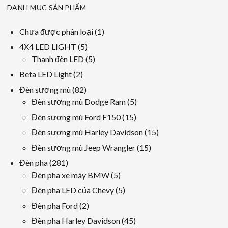
DANH MỤC SẢN PHẨM
1
Chưa được phân loại
1
sản
5
4X4 LED LIGHT
5
phẩm
các
5
Thanh đèn LED
5
sản
các
2
Beta LED Light
2
phẩm
sản
các
82
Đèn sương mù
82
phẩm
sản
các
5
Đèn sương mù Dodge Ram
5
phẩm
sản
các
15
Đèn sương mù Ford F150
15
phẩm
sản
các
15
Đèn sương mù Harley Davidson
15
phẩm
sản
các
15
Đèn sương mù Jeep Wrangler
15
phẩm
sản
các
281
Đèn pha
281
phẩm
sản
các
5
Đèn pha xe máy BMW
5
phẩm
sản
các
5
Đèn pha LED của Chevy
5
phẩm
sản
các
2
Đèn pha Ford
2
phẩm
sản
các
45
Đèn pha Harley Davidson
45
phẩm