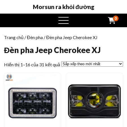
Morsun ra khỏi đường
0
Mở
menu
Trang chủ
/
Đèn pha
/ Đèn pha Jeep Cherokee XJ
Đèn pha Jeep Cherokee XJ
Sắp
Hiển thị 1–16 của 31 kết quả
xếp
theo
mới
nhất