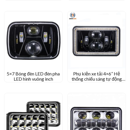
XJ H4
5×7 Bóng đèn LED đèn pha
Phụ kiện xe tải 4×6” Hệ
LED hình vuông inch
thống chiếu sáng tự động
đèn pha LED