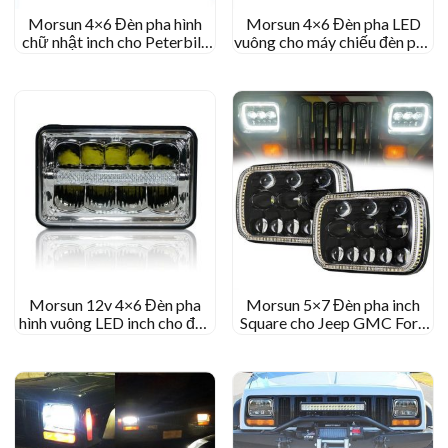
Morsun 4×6 Đèn pha hình
Morsun 4×6 Đèn pha LED
chữ nhật inch cho Peterbilt
vuông cho máy chiếu đèn pha
Kenworth cho máy chiếu
màu đen Kenworth T800
Healight Freightliner với
T400
Halo
Morsun 12v 4×6 Đèn pha
Morsun 5×7 Đèn pha inch
hình vuông LED inch cho đèn
Square cho Jeep GMC Ford
pha hình vuông xe tải với đôi
Chevrolet LED Đèn pha đèn
mắt thiên thần drl
pha LED