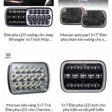
Đèn pha LED vuông cho Jeep
Morsun auto part 5×7” Đèn
Wrangler 5x7 inch Máy
pha chùm kín vuông cho xe
chiếu đèn pha thấp cao
jeep cherokee xj yj
Morsun siêu sáng 5×7 7×6
5×7 Đèn pha LED inch cho
Đèn pha LED cho Cherokee
phụ kiện xe tải phổ biến