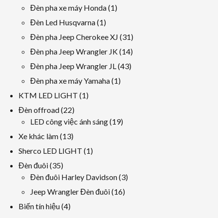
sản
các
1
Đèn pha xe máy Honda
1
phẩm
sản
sản
1
Đèn Led Husqvarna
1
phẩm
phẩm
sản
31
Đèn pha Jeep Cherokee XJ
31
phẩm
các
14
Đèn pha Jeep Wrangler JK
14
sản
các
43
Đèn pha Jeep Wrangler JL
43
phẩm
sản
các
1
Đèn pha xe máy Yamaha
1
phẩm
sản
sản
1
KTM LED LIGHT
1
phẩm
phẩm
sản
22
Đèn offroad
22
phẩm
các
19
LED công việc ánh sáng
19
sản
các
13
Xe khác làm
13
phẩm
sản
các
1
Sherco LED LIGHT
1
phẩm
sản
sản
35
Đèn đuôi
35
phẩm
phẩm
các
3
Đèn đuôi Harley Davidson
3
sản
các
16
Jeep Wrangler Đèn đuôi
16
phẩm
sản
các
4
Biến tín hiệu
4
phẩm
sản
các