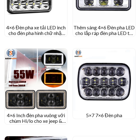
4×6 Đèn pha xe tải LED inch
Thêm sáng 4×6 Đèn pha LED
cho đèn pha hình chữ nhật
cho lắp ráp đèn pha LED tự
Peterbilt cho xe máy
động hình chữ nhật cho
Peterbilt/Kenworth
4×6 Inch đèn pha vuông với
5×7 7×6 Đèn pha
chùm Hi/lo cho xe jeep &
Cho Kenworth