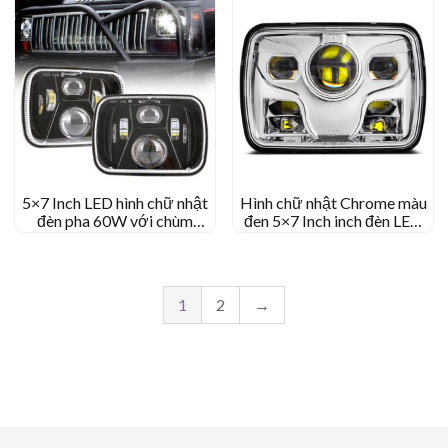
5×7 Inch LED hình chữ nhật
Hình chữ nhật Chrome màu
đèn pha 60W với chùm
đen 5×7 Inch inch đèn LED
HI/LO cho xe jeep yj xj mj &
Headligt 12V 24V
Cho off-road
1
2
→