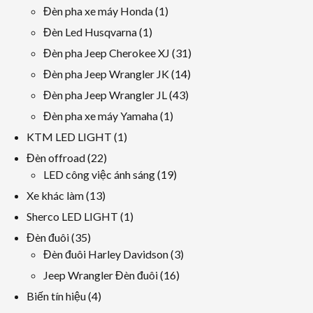
sản
các
1
Đèn pha xe máy Honda
1
phẩm
sản
sản
1
Đèn Led Husqvarna
1
phẩm
phẩm
sản
31
Đèn pha Jeep Cherokee XJ
31
phẩm
các
14
Đèn pha Jeep Wrangler JK
14
sản
các
43
Đèn pha Jeep Wrangler JL
43
phẩm
sản
các
1
Đèn pha xe máy Yamaha
1
phẩm
sản
sản
1
KTM LED LIGHT
1
phẩm
phẩm
sản
22
Đèn offroad
22
phẩm
các
19
LED công việc ánh sáng
19
sản
các
13
Xe khác làm
13
phẩm
sản
các
1
Sherco LED LIGHT
1
phẩm
sản
sản
35
Đèn đuôi
35
phẩm
phẩm
các
3
Đèn đuôi Harley Davidson
3
sản
các
16
Jeep Wrangler Đèn đuôi
16
phẩm
sản
các
4
Biến tín hiệu
4
phẩm
sản
các