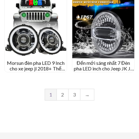
Morsun đèn pha LED 9 Inch
Đến mới sáng nhất 7 Đèn
cho xe jeep jl 2018+ Thể
pha LED inch cho Jeep JK JL
thao/Rubicon/Sahara/Moab
108W 6500LM Đèn pha LED
cho Harleys-Davidson
1
2
3
→