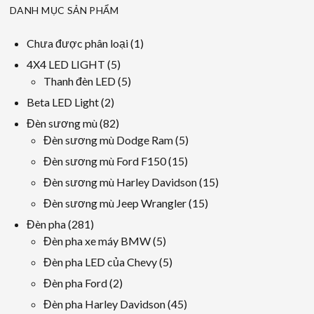
DANH MỤC SẢN PHẨM
1
Chưa được phân loại
1
sản
5
4X4 LED LIGHT
5
phẩm
các
5
Thanh đèn LED
5
sản
các
2
Beta LED Light
2
phẩm
sản
các
82
Đèn sương mù
82
phẩm
sản
các
5
Đèn sương mù Dodge Ram
5
phẩm
sản
các
15
Đèn sương mù Ford F150
15
phẩm
sản
các
15
Đèn sương mù Harley Davidson
15
phẩm
sản
các
15
Đèn sương mù Jeep Wrangler
15
phẩm
sản
các
281
Đèn pha
281
phẩm
sản
các
5
Đèn pha xe máy BMW
5
phẩm
sản
các
5
Đèn pha LED của Chevy
5
phẩm
sản
các
2
Đèn pha Ford
2
phẩm
sản
các
45
Đèn pha Harley Davidson
45
phẩm