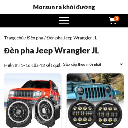
Morsun ra khỏi đường
0
Mở
menu
Trang chủ
/
Đèn pha
/ Đèn pha Jeep Wrangler JL
Đèn pha Jeep Wrangler JL
Sắp
Hiển thị 1–16 của 43 kết quả
xếp
theo
mới
nhất