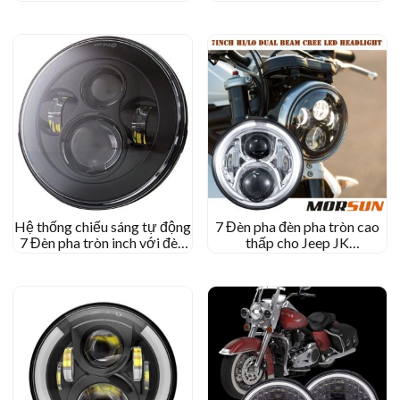
pha Halo Jeep
Jeep Gladiator 2020 Đèn pha
Hệ thống chiếu sáng tự động
7 Đèn pha đèn pha tròn cao
7 Đèn pha tròn inch với đèn
thấp cho Jeep JK
pha LED chùm thấp cao cho
Offroad/Harley Motorcycle
xe máy cho Hummer/cho
Ballycle 7” Đèn pha tròn
Royal Enfield