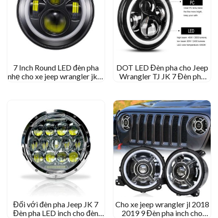
7 Inch Round LED đèn pha
DOT LED Đèn pha cho Jeep
nhẹ cho xe jeep wrangler jk tj
Wrangler TJ JK 7 Đèn pha
cj
inch cho Harley-Davison
Đối với đèn pha Jeep JK 7
Cho xe jeep wrangler jl 2018
Đèn pha LED inch cho đèn
2019 9 Đèn pha inch cho