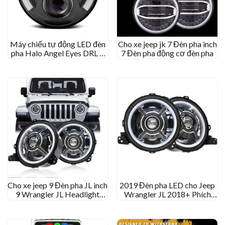
Máy chiếu tự động LED đèn
Cho xe jeep jk 7 Đèn pha inch
pha Halo Angel Eyes DRL 7
7 Đèn pha động cơ đèn pha
Đèn pha LED inch cho xe máy
ô tô 7” Đèn pha LED tròn
Cho xe jeep 9 Đèn pha JL inch
2019 Đèn pha LED cho Jeep
9 Wrangler JL Headlight
Wrangler JL 2018+ Phích
108W JL Đèn pha giá nhà
cắm và chơi đèn pha JL
máy
Wrangler với tín hiệu đáng
trút lên DRL cho Jeep JL