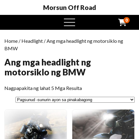
Morsun Off Road
0
Buksan
ang
menu
Home
/
Headlight
/ Ang mga headlight ng motorsiklo ng
BMW
Ang mga headlight ng
motorsiklo ng BMW
Pinagsunod
Nagpapakita ng lahat 5 Mga Resulta
-
sunod
ng
pinakabagong