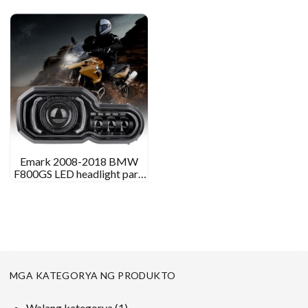
ng GS Adventure Headlight
2018-2021 G310R 2016-
2021
Emark 2008-2018 BMW
F800GS LED headlight para
sa BMW F700GS F650GS
F800GS Adventure
MGA KATEGORYA NG PRODUKTO
1
Walang kategorya
1