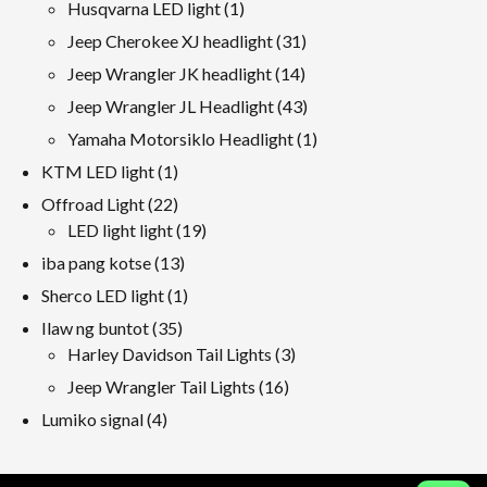
produkto
1
Husqvarna LED light
1
produkto
31
Jeep Cherokee XJ headlight
31
mga
14
Jeep Wrangler JK headlight
14
produkto
mga
43
Jeep Wrangler JL Headlight
43
produkto
mga
1
Yamaha Motorsiklo Headlight
1
produkto
produkto
1
KTM LED light
1
produkto
22
Offroad Light
22
mga
19
LED light light
19
produkto
mga
13
iba pang kotse
13
produkto
mga
1
Sherco LED light
1
produkto
produkto
35
Ilaw ng buntot
35
mga
3
Harley Davidson Tail Lights
3
produkto
mga
16
Jeep Wrangler Tail Lights
16
produkto
mga
4
Lumiko signal
4
produkto
mga
produkto