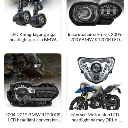
LED Karagdagang mga
Inaprubahan si Emark 2005-
headlight para sa BMW
2009 BMW K1200R LED
R1200GS na isinama sa
headlight 2010-2013 BMW
Flood/Spot Light
K1300R LED headlight
2004-2012 BMW R1200GS
Morsun Motorsiklo LED
LED headlight conversion
headlight na may DRL e-
BMW r 1200 Pag -upgrade
mark para sa BMW G310GS