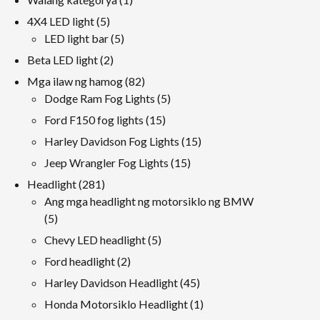
produkto
5
4X4 LED light
5
mga
5
LED light bar
5
produkto
mga
2
Beta LED light
2
produkto
mga
82
Mga ilaw ng hamog
82
produkto
mga
5
Dodge Ram Fog Lights
5
produkto
mga
15
Ford F150 fog lights
15
produkto
mga
15
Harley Davidson Fog Lights
15
produkto
mga
15
Jeep Wrangler Fog Lights
15
produkto
mga
281
Headlight
281
produkto
mga
Ang mga headlight ng motorsiklo ng BMW
5
produkto
5
mga
5
Chevy LED headlight
5
produkto
mga
2
Ford headlight
2
produkto
mga
45
Harley Davidson Headlight
45
produkto
mga
1
Honda Motorsiklo Headlight
1
produkto