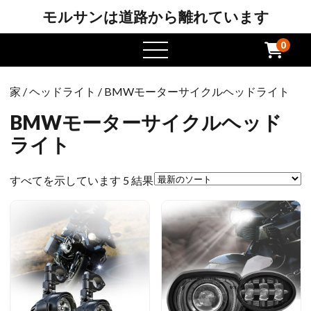
モルサンは道路から離れています
0
メ
ニ
ュ
家
/
ヘッドライト
/ BMWモーターサイクルヘッドライト
ー
を
BMWモーターサイクルヘッド
開
ライト
き
ま
最
すべてを示しています 5 結果
す
新
の
ソ
ー
ト