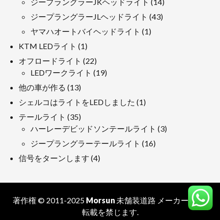
14
ジープラングラーJKヘッドライト
14
品
製
43
ジープラングラーJLヘッドライト
43
品
製
1
ヤマハオートバイヘッドライト
1
品
製
1
KTM LEDライト
1
品
製
22
オフロードライト
22
品
製
19
LEDワークライト
19
品
製
13
他の車が作る
13
品
製
1
シェルコはライトをLEDしました
1
品
製
35
テールライト
35
品
製
3
ハーレーデビッドソンテールライト
3
品
製
16
ジープラングラーテールライト
16
品
製
4
信号をターンします
4
品
製
品
著作権 © 2011-2025
Morsun
未舗装道路
メーカー
. 無断
転載を禁じます.