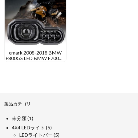
emark 2008-2018 BMW
F800GS LED BMW F700GS
F650GS F800GSアドベンチ
ャー
製品カテゴリ
1
未分類
1
製
5
4X4 LEDライト
5
品
製
5
LEDライトバー
5