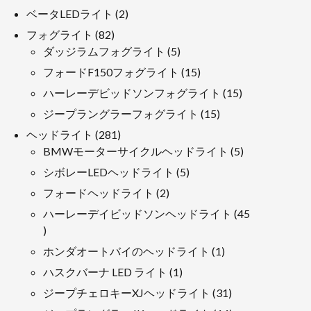
品
製
2
ベータLEDライト
2
品
製
82
フォグライト
82
品
製
5
ダッジラムフォグライト
5
品
製
15
フォードF150フォグライト
15
品
製
15
ハーレーデビッドソンフォグライト
15
品
製
15
ジープラングラーフォグライト
15
品
製
281
ヘッドライト
281
品
製
5
BMWモーターサイクルヘッドライト
5
品
製
5
シボレーLEDヘッドライト
5
品
製
2
フォードヘッドライト
2
品
製
ハーレーデイビッドソンヘッドライト
45
品
45
製
1
ホンダオートバイのヘッドライト
1
品
製
1
ハスクバーナ LED ライト
1
品
製
31
ジープチェロキーXJヘッドライト
31
品
製