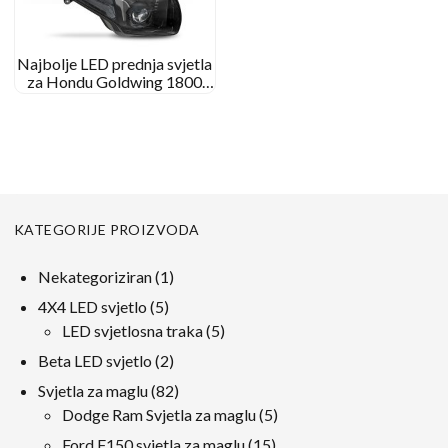
Najbolje LED prednja svjetla
za Hondu Goldwing 1800
2001 – 2017
KATEGORIJE PROIZVODA
1
Nekategoriziran
1
proizvod
5
4X4 LED svjetlo
5
proizvodi
5
LED svjetlosna traka
5
proizvodi
2
Beta LED svjetlo
2
proizvodi
82
Svjetla za maglu
82
proizvodi
5
Dodge Ram Svjetla za maglu
5
proizvodi
15
Ford F150 svjetla za maglu
15