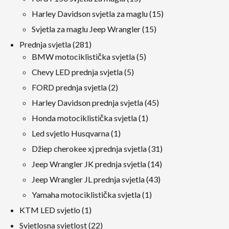
proizvodi
15
Harley Davidson svjetla za maglu
15
proizvodi
15
Svjetla za maglu Jeep Wrangler
15
proizvodi
281
Prednja svjetla
281
proizvodi
5
BMW motociklistička svjetla
5
proizvodi
5
Chevy LED prednja svjetla
5
proizvodi
2
FORD prednja svjetla
2
proizvodi
45
Harley Davidson prednja svjetla
45
proizvodi
1
Honda motociklistička svjetla
1
proizvod
1
Led svjetlo Husqvarna
1
proizvod
31
Džiep cherokee xj prednja svjetla
31
proizvodi
14
Jeep Wrangler JK prednja svjetla
14
proizvodi
43
Jeep Wrangler JL prednja svjetla
43
proizvodi
1
Yamaha motociklistička svjetla
1
proizvod
1
KTM LED svjetlo
1
proizvod
22
Svjetlosna svjetlost
22