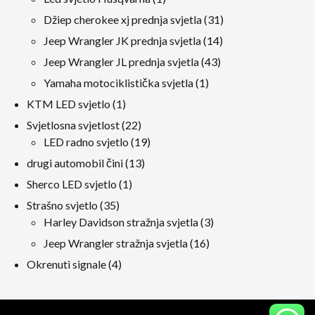
proizvod
31
Džiep cherokee xj prednja svjetla
31
proizvodi
14
Jeep Wrangler JK prednja svjetla
14
proizvodi
43
Jeep Wrangler JL prednja svjetla
43
proizvodi
1
Yamaha motociklistička svjetla
1
proizvod
1
KTM LED svjetlo
1
proizvod
22
Svjetlosna svjetlost
22
proizvodi
19
LED radno svjetlo
19
proizvodi
13
drugi automobil čini
13
proizvodi
1
Sherco LED svjetlo
1
proizvod
35
Strašno svjetlo
35
proizvodi
3
Harley Davidson stražnja svjetla
3
proizvodi
16
Jeep Wrangler stražnja svjetla
16
proizvodi
4
Okrenuti signale
4
proizvodi