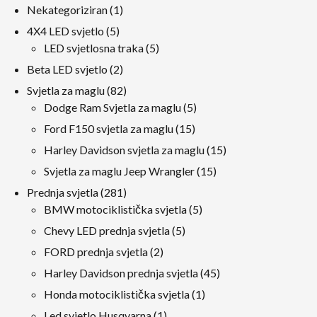
1
Nekategoriziran
1
proizvod
5
4X4 LED svjetlo
5
proizvodi
5
LED svjetlosna traka
5
proizvodi
2
Beta LED svjetlo
2
proizvodi
82
Svjetla za maglu
82
proizvodi
5
Dodge Ram Svjetla za maglu
5
proizvodi
15
Ford F150 svjetla za maglu
15
proizvodi
15
Harley Davidson svjetla za maglu
15
proizvodi
15
Svjetla za maglu Jeep Wrangler
15
proizvodi
281
Prednja svjetla
281
proizvodi
5
BMW motociklistička svjetla
5
proizvodi
5
Chevy LED prednja svjetla
5
proizvodi
2
FORD prednja svjetla
2
proizvodi
45
Harley Davidson prednja svjetla
45
proizvodi
1
Honda motociklistička svjetla
1
proizvod
1
Led svjetlo Husqvarna
1