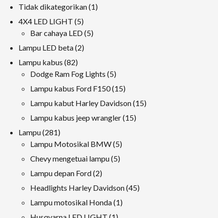
1
Tidak dikategorikan
1
produk
5
4X4 LED LIGHT
5
produk
5
Bar cahaya LED
5
produk
2
Lampu LED beta
2
produk
82
Lampu kabus
82
produk
5
Dodge Ram Fog Lights
5
produk
15
Lampu kabus Ford F150
15
produk
15
Lampu kabut Harley Davidson
15
produk
15
Lampu kabus jeep wrangler
15
produk
281
Lampu
281
produk
5
Lampu Motosikal BMW
5
produk
5
Chevy mengetuai lampu
5
produk
2
Lampu depan Ford
2
produk
45
Headlights Harley Davidson
45
produk
1
Lampu motosikal Honda
1
produk
1
Husqvarna LED LIGHT
1