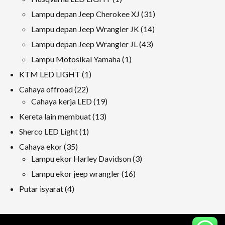
produk
31
Lampu depan Jeep Cherokee XJ
31
produk
14
Lampu depan Jeep Wrangler JK
14
produk
43
Lampu depan Jeep Wrangler JL
43
produk
1
Lampu Motosikal Yamaha
1
produk
1
KTM LED LIGHT
1
produk
22
Cahaya offroad
22
produk
19
Cahaya kerja LED
19
produk
13
Kereta lain membuat
13
produk
1
Sherco LED Light
1
produk
35
Cahaya ekor
35
produk
3
Lampu ekor Harley Davidson
3
produk
16
Lampu ekor jeep wrangler
16
produk
4
Putar isyarat
4
produk