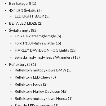
1
Bez kategorii
1
produkt
5
4X4 LED Światło
5
produkty
5
LED LIGHT BASK
5
produkty
2
BETA LED LIDZE
2
produkty
82
Światła mgły
82
produkty
5
Unikaj świateł mgły mgły
5
produkty
15
Ford F150 Mgły światła
15
produkty
15
HARLEY DAVIDSON FOG Lights
15
produkty
15
Światła mgły mgły jeepa Wranglera
15
produkty
281
Reflektory
281
produkty
5
Reflektory motocyklowe BMW
5
produkty
5
Reflektory LED Chevy
5
produkty
2
Reflektory Forda
2
produkty
45
Reflektory Harley Davidson
45
produkty
1
Reflektory motocyklowe Honda
1
produkt
1
Światło LED Husqvarna
1