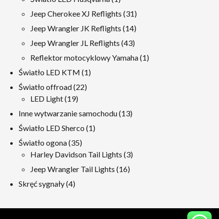
produkt
31
Jeep Cherokee XJ Reflights
31
produkty
14
Jeep Wrangler JK Reflights
14
produkty
43
Jeep Wrangler JL Reflights
43
produkty
1
Reflektor motocyklowy Yamaha
1
produkt
1
Światło LED KTM
1
produkt
22
Światło offroad
22
19
produkty
LED Light
19
produkty
13
Inne wytwarzanie samochodu
13
produkty
1
Światło LED Sherco
1
produkt
35
Światło ogona
35
produkty
3
Harley Davidson Tail Lights
3
produkty
16
Jeep Wrangler Tail Lights
16
produkty
4
Skręć sygnały
4
produkty