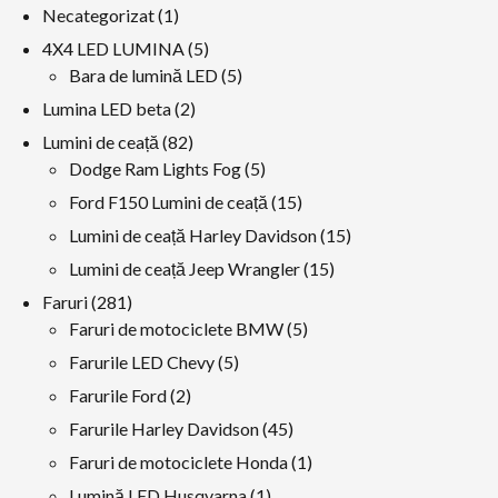
1
Necategorizat
1
produs
5
4X4 LED LUMINA
5
produse
5
Bara de lumină LED
5
produse
2
Lumina LED beta
2
produse
82
Lumini de ceață
82
produse
5
Dodge Ram Lights Fog
5
produse
15
Ford F150 Lumini de ceață
15
produse
15
Lumini de ceață Harley Davidson
15
produse
15
Lumini de ceață Jeep Wrangler
15
produse
281
Faruri
281
produse
5
Faruri de motociclete BMW
5
produse
5
Farurile LED Chevy
5
produse
2
Farurile Ford
2
produse
45
Farurile Harley Davidson
45
produse
1
Faruri de motociclete Honda
1
produs
1
Lumină LED Husqvarna
1