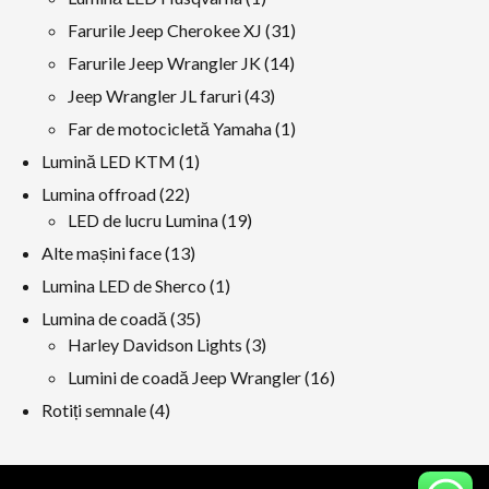
produs
31
Farurile Jeep Cherokee XJ
31
produse
14
Farurile Jeep Wrangler JK
14
produse
43
Jeep Wrangler JL faruri
43
produse
1
Far de motocicletă Yamaha
1
produs
1
Lumină LED KTM
1
produs
22
Lumina offroad
22
produse
19
LED de lucru Lumina
19
produse
13
Alte mașini face
13
produse
1
Lumina LED de Sherco
1
produs
35
Lumina de coadă
35
produse
3
Harley Davidson Lights
3
produse
16
Lumini de coadă Jeep Wrangler
16
produse
4
Rotiți semnale
4
produse