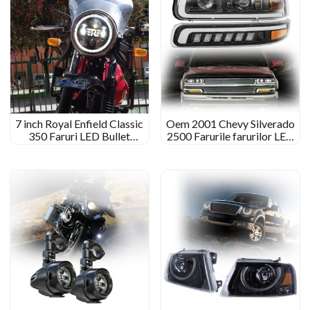
7 inch Royal Enfield Classic
Oem 2001 Chevy Silverado
350 Faruri LED Bullet
2500 Farurile farurilor LED
Continental GT 650 Lumină
personalizate pentru 2001
frontală Himalayan
Chevy Silverado 2500
Interceptor Meteor Hunter