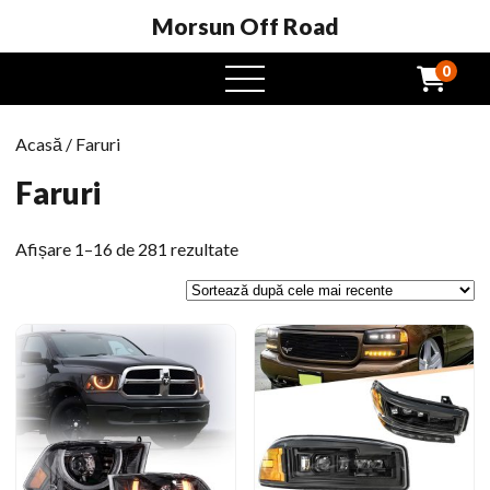
Morsun Off Road
0
Meniu
Deschide
Acasă
/ Faruri
Faruri
Sortat
Afișare 1–16 de 281 rezultate
după
cel
mai
târziu