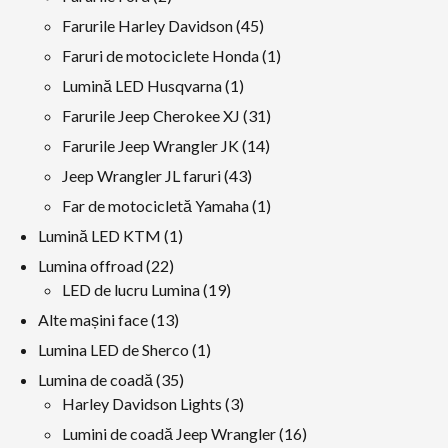
produse
45
Farurile Harley Davidson
45
produse
1
Faruri de motociclete Honda
1
produs
1
Lumină LED Husqvarna
1
produs
31
Farurile Jeep Cherokee XJ
31
produse
14
Farurile Jeep Wrangler JK
14
produse
43
Jeep Wrangler JL faruri
43
produse
1
Far de motocicletă Yamaha
1
produs
1
Lumină LED KTM
1
produs
22
Lumina offroad
22
produse
19
LED de lucru Lumina
19
produse
13
Alte mașini face
13
produse
1
Lumina LED de Sherco
1
produs
35
Lumina de coadă
35
produse
3
Harley Davidson Lights
3
produse
16
Lumini de coadă Jeep Wrangler
16