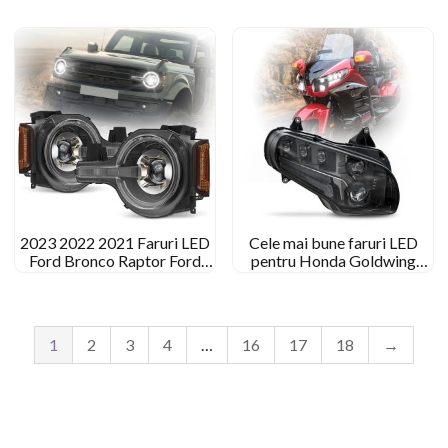
K1300R
farurilor
2023 2022 2021 Faruri LED
Cele mai bune faruri LED
Ford Bronco Raptor Ford
pentru Honda Goldwing
Bronco Signature Faruri
1800 2001 – 2017
Aftermarket
1
2
3
4
…
16
17
18
→