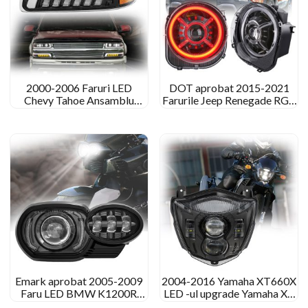
2000-2006 Faruri LED
DOT aprobat 2015-2021
Chevy Tahoe Ansamblu
Farurile Jeep Renegade RGB
faruri cu proiector de piata
Jeep Renegade
de schimb
Emark aprobat 2005-2009
2004-2016 Yamaha XT660X
Faru LED BMW K1200R
LED -ul upgrade Yamaha XT
2010-2013 Faru LED BMW
660 X XT660R conversie