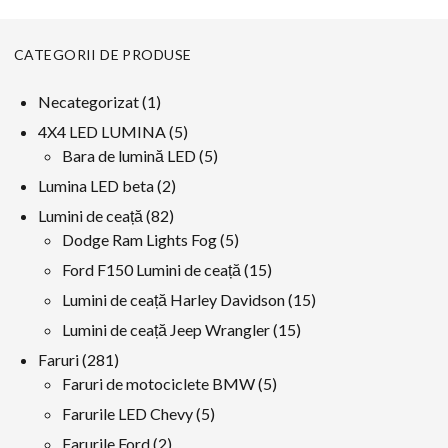
CATEGORII DE PRODUSE
1
Necategorizat
1
produs
5
4X4 LED LUMINA
5
produse
5
Bara de lumină LED
5
produse
2
Lumina LED beta
2
produse
82
Lumini de ceață
82
produse
5
Dodge Ram Lights Fog
5
produse
15
Ford F150 Lumini de ceață
15
produse
15
Lumini de ceață Harley Davidson
15
produse
15
Lumini de ceață Jeep Wrangler
15
produse
281
Faruri
281
produse
5
Faruri de motociclete BMW
5
produse
5
Farurile LED Chevy
5
produse
2
Farurile Ford
2