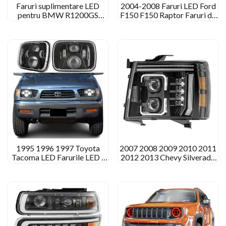
Faruri suplimentare LED
2004-2008 Faruri LED Ford
pentru BMW R1200GS
F150 F150 Raptor Faruri de
integrate cu inundații/lumină
piață
spot
1995 1996 1997 Toyota
2007 2008 2009 2010 2011
Tacoma LED Farurile LED -
2012 2013 Chevy Silverado
ului upgrade
1500 Asamblarea farurilor
LED