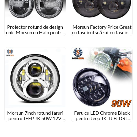
Proiector rotund de design
Morsun Factory Price Great
unic Morsun cu Halo pentru
cu fascicul scăzut cu fascicul
Jeep Wrangler JK
rotund pentru Jeep Wrangler
JK CJ TJ
Morsun 7inch rotund faruri
Faru cu LED Chrome Black
pentru JEEP JK 50W 12V
pentru Jeep JK TJ FJ DRL
Proiector LED LED
90W Lumina rotundă cu
motocicletă Halo