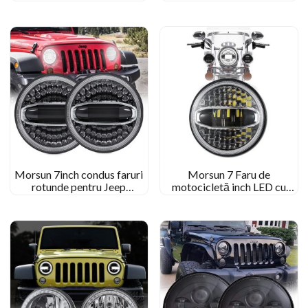
pentru Jeep Wrangler JK TJ
Chrome 58W rotund LED
LJ CJ
pentru 07-17 Jeep Wrangler
nelimitat JK 4 Uşă
Morsun 7inch condus faruri
Morsun 7 Faru de
rotunde pentru Jeep
motocicletă inch LED cu
Wrangler JK JKU CJ TJ
Halo pentru Jeep Wrangler
Rubicon Sahara Unlimited cu
JK Royal Enfield
halo galben alb