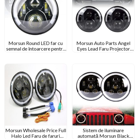
Morsun Round LED far cu
Morsun Auto Parts Angel
semnal de întoarcere pentru
Eyes Lead Faru Projector
Jeep Wrangler JK CJ TJ
pentru Jeep Wrangler CJ JK
Triumph Bonneville
Morsun Wholesale Price Full
Sistem de iluminare
Halo Led Faru de faruri
automată Morsun Black