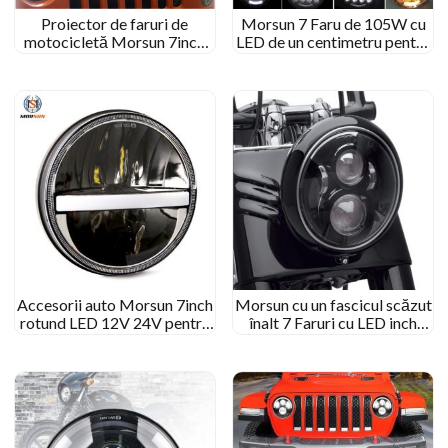
Proiector de faruri de
Morsun 7 Faru de 105W cu
motocicletă Morsun 7inch
LED de un centimetru pentru
pentru 1997-2006 Jeep
un far Wrangler JK cu DRL
Wrangler TJ/LJ
Halo
Accesorii auto Morsun 7inch
Morsun cu un fascicul scăzut
rotund LED 12V 24V pentru
înalt 7 Faruri cu LED inch
1997-2006 Jeep Wrangler
pentru Lands Rover
JK TJ LJ
Defender Wrangler JK MS-
6080