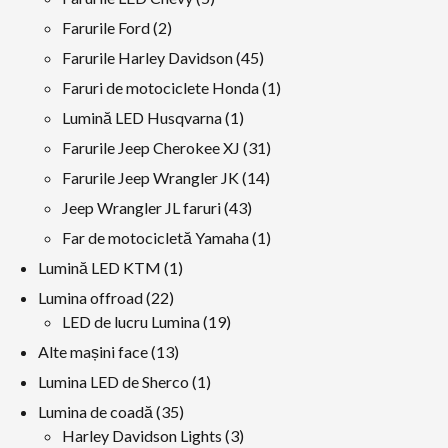
produse
2
Farurile Ford
2
produse
45
Farurile Harley Davidson
45
produse
1
Faruri de motociclete Honda
1
produs
1
Lumină LED Husqvarna
1
produs
31
Farurile Jeep Cherokee XJ
31
produse
14
Farurile Jeep Wrangler JK
14
produse
43
Jeep Wrangler JL faruri
43
produse
1
Far de motocicletă Yamaha
1
produs
1
Lumină LED KTM
1
produs
22
Lumina offroad
22
produse
19
LED de lucru Lumina
19
produse
13
Alte mașini face
13
produse
1
Lumina LED de Sherco
1
produs
35
Lumina de coadă
35
produse
3
Harley Davidson Lights
3