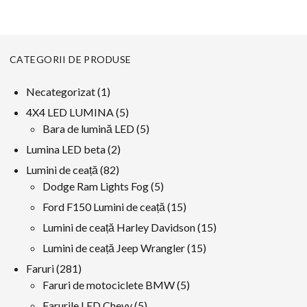
CATEGORII DE PRODUSE
1
Necategorizat
1
produs
5
4X4 LED LUMINA
5
produse
5
Bara de lumină LED
5
produse
2
Lumina LED beta
2
produse
82
Lumini de ceață
82
produse
5
Dodge Ram Lights Fog
5
produse
15
Ford F150 Lumini de ceață
15
produse
15
Lumini de ceață Harley Davidson
15
produse
15
Lumini de ceață Jeep Wrangler
15
produse
281
Faruri
281
produse
5
Faruri de motociclete BMW
5
produse
5
Farurile LED Chevy
5