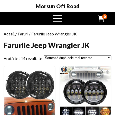
Morsun Off Road
0
Meniu
Deschide
Acasă
/
Faruri
/ Farurile Jeep Wrangler JK
Farurile Jeep Wrangler JK
Sortat
Arată tot 14 rezultate
după
cel
mai
târziu