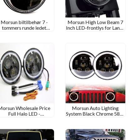
Morsun biltilbehør 7 -
Morsun High Low Beam 7
tommers runde ledet
Inch LED-frontlys for Lands
ontlys 12V 24V for 1997-
Rover Defender Wrangler
006 Jeep Wrangler JK TJ
JK MS-6080
LJ
Morsun Wholesale Price
Morsun Auto Lighting
Full Halo LED -
System Black Chrome 58W
rontlysprojektor for Jeep
Round LED -hodelykt for
Wrangler JK TJ LJ CJ
07-17 Jeep Wrangler
ubegrenset JK 4 Dør