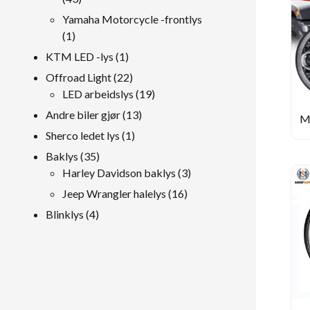
Produkter
Yamaha Motorcycle -frontlys
1
1
produkt
1
KTM LED -lys
1
produkt
22
Offroad Light
22
Produkter
19
LED arbeidslys
19
Produkter
13
Andre biler gjør
13
M
Produkter
1
Sherco ledet lys
1
W
produkt
35
Baklys
35
Rub
m
Produkter
3
Harley Davidson baklys
3
Produkter
16
Jeep Wrangler halelys
16
Produkter
4
Blinklys
4
Produkter