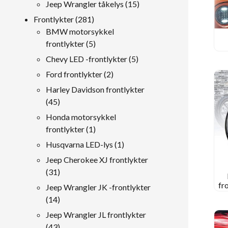
Produkter
15
Jeep Wrangler tåkelys
15
Produkter
281
Frontlykter
281
Produkter
BMW motorsykkel
5
frontlykter
5
Produkter
5
Chevy LED -frontlykter
5
19
Produkter
2
Ford frontlykter
2
Produkter
Harley Davidson frontlykter
45
45
Produkter
Honda motorsykkel
1
frontlykter
1
produkt
1
Husqvarna LED-lys
1
produkt
Jeep Cherokee XJ frontlykter
31
31
Produkter
fr
Jeep Wrangler JK -frontlykter
for
14
14
Produkter
Jeep Wrangler JL frontlykter
43
43