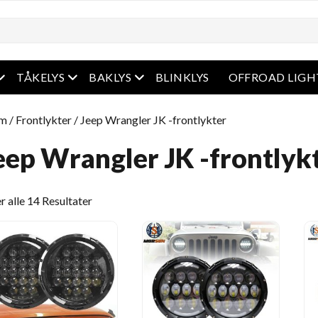
Åpen meny
Åpen meny
Åpen meny
TÅKELYS
BAKLYS
BLINKLYS
OFFROAD LIGH
em
/
Frontlykter
/ Jeep Wrangler JK -frontlykter
eep Wrangler JK -frontlyk
Sortert
r alle 14 Resultater
etter
siste