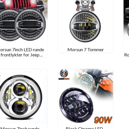
orsun 7inch LED runde
Morsun 7 Tommer
frontlykter for Jeep
Ro
rangler JK JKU CJ TJ
icon Sahara Ubegrenset
ed Halo White Yellow
Morsun 7inch runde
Black Chrome LED -