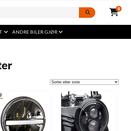
0
Åpen meny
Åpen meny
T
ANDRE BILER GJØR
ter