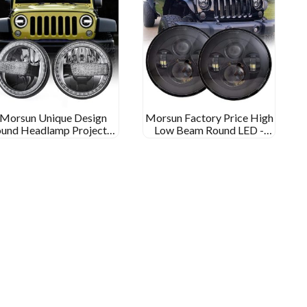
Morsun Unique Design
Morsun Factory Price High
und Headlamp Projector
Low Beam Round LED -
med Halo for Jeep
frontlysprojektor for Jeep
Wrangler JK
Wrangler JK CJ TJ