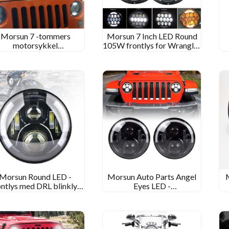
Morsun 7 -tommers
Morsun 7 Inch LED Round
motorsykkel
105W frontlys for Wrangler
hodelyktprojektor for
JK Car -hodelykt med DRL
fr
97-2006 Jeep Wrangler
Halo
2
TJ/LJ
Morsun Round LED -
Morsun Auto Parts Angel
ontlys med DRL blinklys
Eyes LED -
 Jeep Wrangler JK CJ TJ
frontlysprojektor for Jeep
f
Triumph Bonneville
Wrangler CJ JK