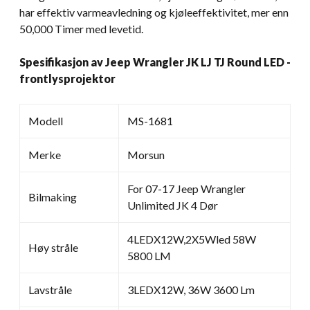
har effektiv varmeavledning og kjøleeffektivitet, mer enn
50,000 Timer med levetid.
Spesifikasjon av Jeep Wrangler JK LJ TJ Round LED -
frontlysprojektor
Modell
MS-1681
Merke
Morsun
For 07-17 Jeep Wrangler
Bilmaking
Unlimited JK 4 Dør
4LEDX12W,2X5Wled 58W
Høy stråle
5800 LM
Lavstråle
3LEDX12W, 36W 3600 Lm