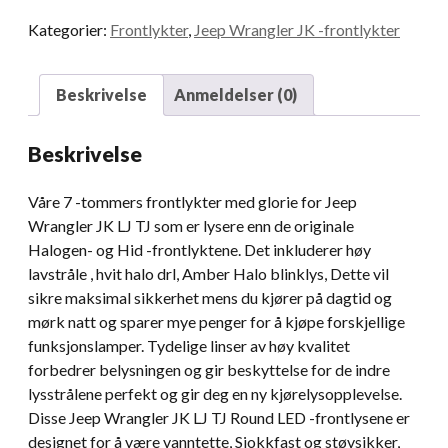
58W
Kategorier:
Frontlykter
,
Jeep Wrangler JK -frontlykter
Round
LED
-
Beskrivelse
Anmeldelser (0)
hodelykt
for
Beskrivelse
07-
17
Våre 7 -tommers frontlykter med glorie for Jeep
Jeep
Wrangler JK LJ TJ som er lysere enn de originale
Wrangler
Halogen- og Hid -frontlyktene. Det inkluderer høy
ubegrenset
lavstråle , hvit halo drl, Amber Halo blinklys, Dette vil
JK
sikre maksimal sikkerhet mens du kjører på dagtid og
4
mørk natt og sparer mye penger for å kjøpe forskjellige
Dør
funksjonslamper. Tydelige linser av høy kvalitet
mengde
forbedrer belysningen og gir beskyttelse for de indre
lysstrålene perfekt og gir deg en ny kjørelysopplevelse.
Disse Jeep Wrangler JK LJ TJ Round LED -frontlysene er
designet for å være vanntette, Sjokkfast og støvsikker,