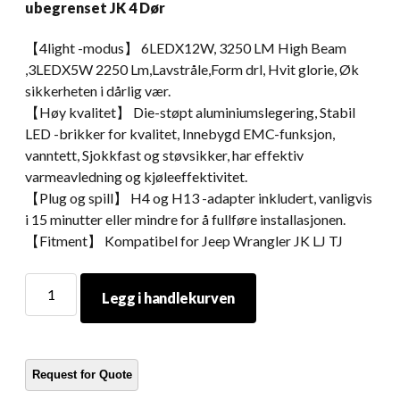
ubegrenset JK 4 Dør
【4light -modus】 6LEDX12W, 3250 LM High Beam
,3LEDX5W 2250 Lm,Lavstråle,Form drl, Hvit glorie, Øk
sikkerheten i dårlig vær.
【Høy kvalitet】 Die-støpt aluminiumslegering, Stabil
LED -brikker for kvalitet, Innebygd EMC-funksjon,
vanntett, Sjokkfast og støvsikker, har effektiv
varmeavledning og kjøleeffektivitet.
【Plug og spill】 H4 og H13 -adapter inkludert, vanligvis
i 15 minutter eller mindre for å fullføre installasjonen.
【Fitment】 Kompatibel for Jeep Wrangler JK LJ TJ
Morsun
Legg i handlekurven
Auto
Lighting
System
Black
Chrome