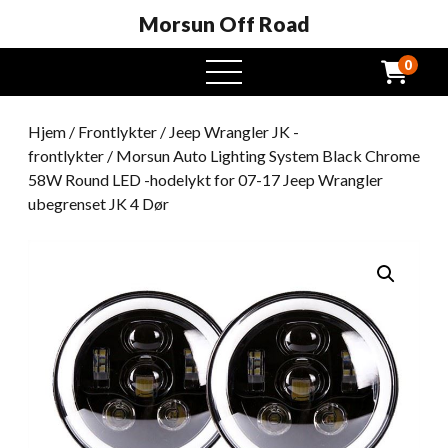
Morsun Off Road
0
Åpen
meny
Hjem
/
Frontlykter
/
Jeep Wrangler JK -
frontlykter
/ Morsun Auto Lighting System Black Chrome
58W Round LED -hodelykt for 07-17 Jeep Wrangler
ubegrenset JK 4 Dør