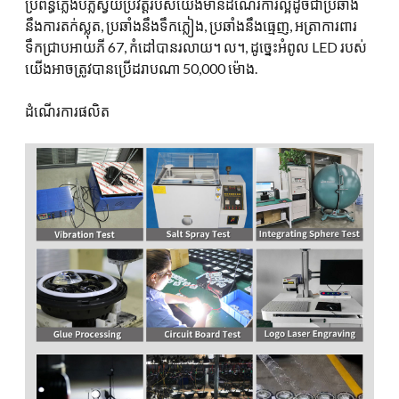
ប្រព័ន្ធភ្លើងបំភ្លឺស្វ័យប្រវត្តរបស់យើងមានដំណើរការល្អដូចជាប្រឆាំង
នឹងការតក់ស្លុត, ប្រឆាំងនឹងទឹកភ្លៀង, ប្រឆាំងនឹងធ្មេញ, អត្រាការពារ
ទឹកជ្រាបអាយភី 67, កំដៅបានរលាយ។ ល។, ដូច្នេះអំពូល LED របស់
យើងអាចត្រូវបានប្រើដរាបណា 50,000 ម៉ោង.
ដំណើរការផលិត