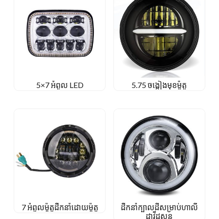
5×7 អំពូល LED
5.75 ចង្កៀងមុខម៉ូតូ
7 អំពូលម៉ូតូដឹកនាំដោយម៉ូតូ
ដឹកនាំក្បាលដីសម្រាប់ហាលី
ដាវីដសុន