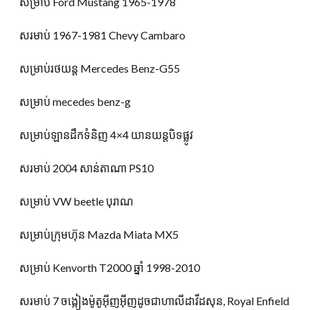
សម្រាប់ Ford Mustang 1965-1978
សរមាប់ 1967-1981 Chevy Cambaro
សម្រាប់រថយន្ត Mercedes Benz-G55
សម្រាប់ mecedes benz-g
សម្រាប់ឡានដឹកទំនិញ 4×4 យានយន្តបិទផ្លូវ
សរមាប់ 2004 សាន់តាណា PS10
សម្រាប់ VW beetle បុរាណ
សម្រាប់ក្រុមហ៊ុន Mazda Miata MX5
សម្រាប់ Kenvorth T2000 ឆ្នាំ 1998-2010
សរមាប់ 7 ចង្កៀងម៉ូតូអ៊ីញអ៊ីញដូចជាហាលីដាវីដសុន, Royal Enfield