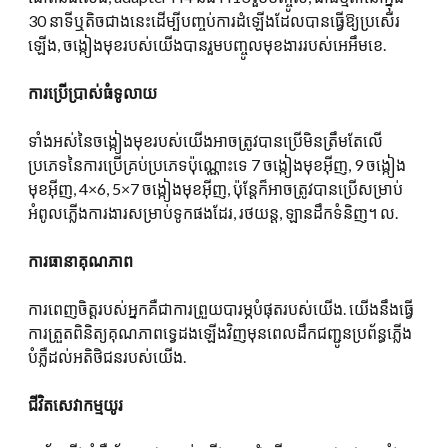
30 នាទីឬតិចជាងនេះដើម្បីបញ្ចប់ការដំឡើងដែលបានធ្វើឱ្យប្រសើរ
ឡើង, ចង្កៀងមុខរបស់យើងបានរួមបញ្ចូលមុខងាររបស់អេអឹមខេ.
ការប្រើប្រាស់ធំទូលាយ
ទាំងអស់នៃចង្កៀងមុខរបស់យើងអាចត្រូវបានប្រើមិនត្រឹមតែលើ
ប្រភេទនៃការប្រើគ្រប់ប្រភេទប៉ុណ្ណោះទេ 7 ចង្កៀងមុខអ៊ីញ, 9 ចង្កៀង
មុខអ៊ីញ, 4×6, 5×7 ចង្កៀងមុខអ៊ីញ, ប៉ុន្តែក៏អាចត្រូវបានប្រើសម្រាប់
អំពូលភ្លើងការងារសម្រាប់ទូកផងដែរ, រថយន្ដ, ឡានដឹកទំនិញ។ ល.
ការធានាគុណភាព
ការពេញចិត្តរបស់អ្នកគឺជាការព្រួយបារម្ភបំផុតរបស់យើង. យើងនឹងធ្វើ
ការត្រួតពិនិត្យគុណភាពទ្វេដងឡើងវិញមុនពេលដឹកជញ្ជូនប្រព័ន្ធភ្លើង
បំភ្លឺដល់អតិថិជនរបស់យើង.
ជីវិតសេវាកម្មយូរ