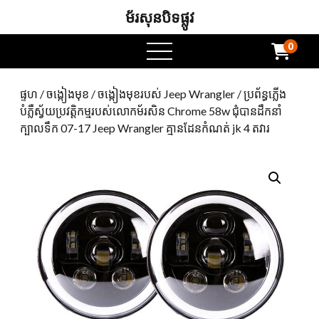
ម័រសុនបិទផ្លូវ
0
ម៉ឺនុយបើក
ផ្ទហ
/
ចង្កៀងមុខ
/
ចង្កៀងមុខរបស់ Jeep Wrangler
/ ប្រព័ន្ធភ្លើង
បំភ្លឺស្វ័យប្រវត្តិកម្មរបស់លោកម័រសិន Chrome 58w ជុំបានដឹកនាំ
ក្បាលទឹក 07-17 Jeep Wrangler គ្មានដែនកំណត់ jk 4 តវារ