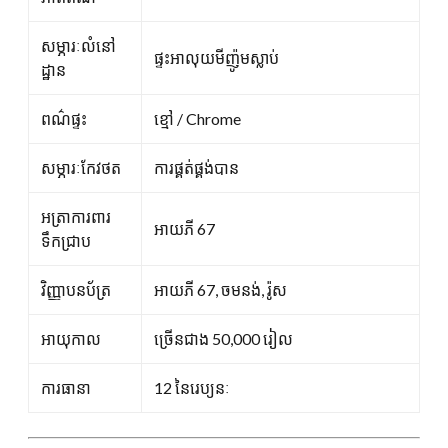
សម្ភារៈលំនៅ
ផ្ទះអាលុយមីញ៉ូមស្លាប់
ដ្ឋាន
ពណ៌ផ្ទះ
ខ្មៅ / Chrome
សម្ភារៈកែវថត
ការផ្គត់ផ្គង់បាន
អត្រាការពារ
អាយភី 67
ទឹកជ្រាប
វិញ្ញាបនប័ត្រ
អាយភី 67, ចមនង់, រ៉ូស
អាយុកាល
ច្រើនជាង 50,000 រៀល
ការធានា
12 នៃរេប្យនៈ