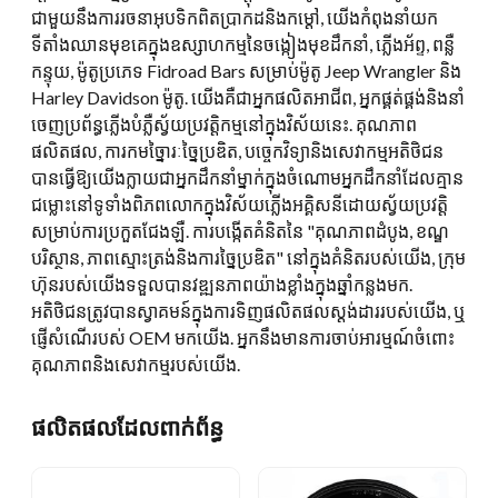
ជាមួយនឹងការរចនាអុបទិកពិតប្រាកដនិងកម្ដៅ, យើងកំពុងនាំយក
ទីតាំងឈានមុខគេក្នុងឧស្សាហកម្មនៃចង្កៀងមុខដឹកនាំ, ភ្លើងអ័ព្ទ, ពន្លឺ
កន្ទុយ, ម៉ូតូប្រភេទ Fidroad Bars សម្រាប់ម៉ូតូ Jeep Wrangler និង
Harley Davidson ម៉ូតូ. យើងគឺជាអ្នកផលិតអាជីព, អ្នកផ្គត់ផ្គង់និងនាំ
ចេញប្រព័ន្ធភ្លើងបំភ្លឺស្វ័យប្រវត្តិកម្មនៅក្នុងវិស័យនេះ. គុណភាព
ផលិតផល, ការកមច្នៃារៈច្នៃប្រឌិត, បច្ចេកវិទ្យានិងសេវាកម្មអតិថិជន
បានធ្វើឱ្យយើងក្លាយជាអ្នកដឹកនាំម្នាក់ក្នុងចំណោមអ្នកដឹកនាំដែលគ្មាន
ជម្លោះនៅទូទាំងពិភពលោកក្នុងវិស័យភ្លើងអគ្គិសនីដោយស្វ័យប្រវត្តិ
សម្រាប់ការប្រកួតជែងឡឺ. ការបង្កើតគំនិតនៃ "គុណភាពដំបូង, ខណ្ឌ
បរិស្ថាន, ភាពស្មោះត្រង់និងការច្នៃប្រឌិត" នៅក្នុងគំនិតរបស់យើង, ក្រុម
ហ៊ុនរបស់យើងទទួលបានវឌ្ឍនភាពយ៉ាងខ្លាំងក្នុងឆ្នាំកន្លងមក.
អតិថិជនត្រូវបានស្វាគមន៍ក្នុងការទិញផលិតផលស្តង់ដាររបស់យើង, ឬ
ផ្ញើសំណើរបស់ OEM មកយើង. អ្នកនឹងមានការចាប់អារម្មណ៍ចំពោះ
គុណភាពនិងសេវាកម្មរបស់យើង.
ផលិតផលដែលពាក់ព័ន្ធ