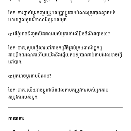
នៃក: ការផ្លាស់ប្តូរកញ្ចប់ឬរូបសញ្ញាប្តូរតាមបំណងត្រូវបានស្វាគមន៍
ដោយផ្តល់នូវបរិមាណដ៏ល្អរបស់អ្នក.
q: តើខ្ញុំអាចទិញផលិតផលរបស់អ្នកនៅលើអ៊ីនធឺណិតបានទេ?
នៃក: បាត, សូមផ្ញើសារទៅកាន់កម្មវិធីគ្រប់គ្រងពាណិជ្ជកម្ម
តាមអ៊ិនធរណេតហើយយើងនឹងឆ្លើយតបឱ្យបានឆាប់តាមដែលអាចធ្វើ
ទៅបាន.
q: អ្នកអាចប្តូរតាមបំណង?
នៃក: បាត. យើងអាចប្តូរផលិតផលតាមតម្រូវការរបស់អ្នកតាម
តម្រូវការរបស់អ្នក.
ការធានា: