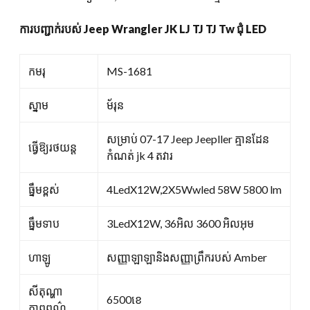
ការបញ្ជាក់របស់ Jeep Wrangler JK LJ TJ TJ Tw ជុំ LED
កមរុ
MS-1681
ស្នាម
ម័រុន
សម្រាប់ 07-17 Jeep Jeepller គ្មានដែន
ធ្វើឱ្យរថយន្ត
កំណត់ jk 4 តវារ
ធ្នឹមខ្ពស់
4LedX12W,2X5Wwled 58W 5800 lm
ធ្នឹមទាប
3LedX12W, 36អិល 3600 អិលអុម
ហាឡូ
សញ្ញាឡាឡានិងសញ្ញាព្រឹករបស់ Amber
សីតុណ្ហា
6500ខេ
ភាពពណ៌