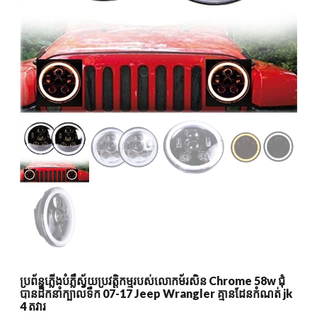
ប្រព័ន្ធភ្លើងបំភ្លឺស្វ័យប្រវត្តិកម្មរបស់លោកម័រសិន Chrome 58w ជុំ
បានដឹកនាំក្បាលទឹក 07-17 Jeep Wrangler គ្មានដែនកំណត់ jk
4 តវារ