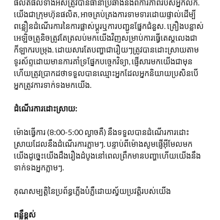
ផលិតផលទាំងអស់ត្រូវបានធានាប្រឆាំងនឹងពិការភាពរបស់អ្នកលក់.
យើងជាក្រុមហ៊ុនផលិត, អាចគ្រប់គ្រងការទាមទារដោយផ្ទាល់ដើម្បី
ពន្លឿនដំណើរការនៃការផ្លាស់ប្តូរឬការបញ្ជូនផ្នែកជំនួស. គ្រឿងបន្លាស់
អេឡិចត្រូនិចត្រូវតែត្រលប់មកយើងវិញសម្រាប់ការធ្វើតេស្តលេងជា
កីឡាករបម្រុង. ដោយសារតែបញ្ហាជារឿយៗត្រូវបានដោះស្រាយតាម
ទូរស័ព្ទដោយមានការគាំទ្រផ្នែកបច្ចេកវិទ្យា, ផ្ញើសារមកយើងជាមុន
ហើយត្រូវប្រាកដថាទទួលបានឈ្មោះអ្នកដែលអ្នកនិយាយប្រសិនបើ
អ្នកត្រូវការទាក់ទងមកយើង.
ដំណើរការដោះស្រាយ:
ម៉ោងធ្វើការ (8:00-5:00 ល្ងាចគឺ) នឹងទទួលបានដំណើរការដោះ
ស្រាយដែលនឹងដំណើរការភ្លាមៗ. បន្ទាប់ពីម៉ោងសូមផ្ញើអ៊ីមែលមក
យើងដូច្នេះយើងដឹងរឿងដំបូងនៅពេលព្រឹកមានបញ្ហាហើយយើងនឹង
ទាក់ទងអ្នកភ្លាមៗ.
គុណសម្បត្តិនៃប្រព័ន្ធភ្លើងបំភ្លឺដោយស្វ័យប្រវត្តិរបស់យើង
ពន្លឺខ្ពស់