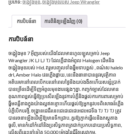
ប្រភេទ:
ចង្កៀងមុខ
,
ចង្កៀងមុខរបស់ Jeep Wrangler
Chrome
58w
ជុំ
ការបិបន៍នា
ការពិនិត្យឡើងវិញ (0)
បាន
ដឹកនាំ
ការបិបន៍នា
ក្បាល
ទឹក
ចង្កៀងមុខ 7 អ៊ីញរបស់យើងដែលមានហូលឡូសម្រាប់ Jeep
07-
Wrangler JK LJ LJ TJ ដែលភ្លឺជាងអំពូល Halogen ដើមនិង
17
ចង្កៀងមុខរបស់ Hid. វារួមបញ្ចូលទាំងធ្នឹមទាបខ្ពស់ , ពណ៌ស halelo
Jeep
drl, Amber Halo វេនភ្លើងផ្កាយ, នេះនឹងធានាបាននូវសុវត្ថិភាព
Wrangler
អតិបរមានៅពេលបើកបរនៅពេលថ្ងៃនិងយប់ងងឹតហើយសន្សំប្រាក់
គ្មានដែន
បានច្រើនដើម្បីទិញអំពូលមុខងារផ្សេងៗគ្នា. កញ្ចក់ច្បាស់ដែលមាន
កំណត់
គុណភាពខ្ពស់ធ្វើឱ្យប្រសើរឡើងនូវការបំភ្លឺនិងផ្តល់ការការពារសម្រាប់
jk
ធ្នឹមពន្លឺខាងក្នុងយ៉ាងល្អឥតខ្ចោះហើយផ្តល់ឱ្យអ្នកនូវបទពិសោធន៍ភ្លើង
4
បំភ្លឺបើកបរថ្មី. ចង្ក្រានជេជឺរនេះជេជេជេជេអេជអេជទីង TJ TJ TJ ត្រូវ
តវារ
បានរចនាឡើងដើម្បីឱ្យមានទឹកជ្រាប, គួរឱ្យភ្ញាក់ផ្អើលនិងភស្តុតាង
បរិ
ធូលី, មានកំដៅកំដៅនិងប្រសិទ្ធភាពត្រជាក់ប្រកបដោយប្រសិទ្ធភាព,
មាន
លើសពីនេះទៅទៀត 50,000 ម៉ោងនៃជីវិតសេវាកម្ម.