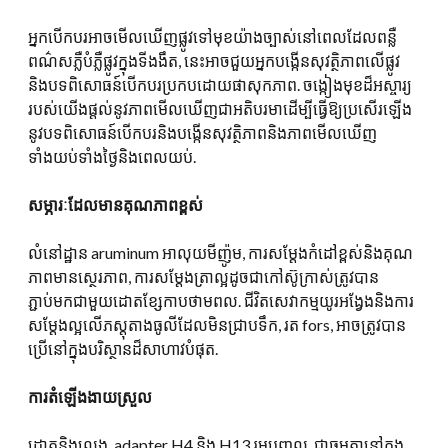
អ្នកបើកបរអាចមើលឃើញផ្លូវទៅមុខយ៉ាងច្បាស់នៅពេលដែលពន្លឺ
ពណ៌សភ្លឺបំភ្លឺផ្លូវក្នុងទីងងឹត, នេះអាចជួយអ្នកបង្កើនសុវត្ថិភាពលើផ្លូវ
និងបទពិសោធន៍បើកបរប្រកបដោយផាសុកភាព. ចង្កៀងមុខដ៏អស្ចារ្យ
របស់យើងផ្តល់នូវភាពមើលឃើញជាអតិបរមាដើម្បីធ្វើឱ្យប្រសើរឡើង
នូវបទពិសោធន៍បើកបរនិងបង្កើនសុវត្ថិភាពនិងភាពមើលឃើញ
ទាំងយប់ទាំងថ្ងៃនិងពេលយប់.
សម្ភារៈដែលមានគុណភាពខ្ពស់
លំនៅដ្ឋាន aruminum អាលុយមីញ៉ូម, ការសម្តែងកំដៅខ្ពស់និងគុណ
ភាពមានស្ថេរភាព, ការសម្តែងត្រាល្អដូចជាកៅស៊ូក្រាស់ត្រូវបាន
ភ្ជាប់មកជាមួយដោតខ្សែកាបថាមពល. ជីវិតសេវាកម្មយូរអង្វែងនិងការ
សម្តែងល្អលើភស្តុតាងធូលីដែលមិនជ្រាបទឹក, រត fors, អាចត្រូវបាន
ប្រើនៅក្នុងបរិស្ថានដ៏សាហាវបំផុត.
ការតំឡើងងាយស្រួល
ដោតនិងលេង, adapter H4 និង H13 រួមបញ្ចូល, ជាធម្មតានៅក្នុង