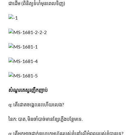
ជាដើម (ពិនិត្យទំហំមុនពេលទិញ)
សំណួរគេសួរញឹកញាប់
q: តើដោតចង្កេះនេះហើយលេង?
នៃក: បាត, មិនចាំបាច់មានខ្សែភ្លើងបន្ថែមទេ.
q: តើអ្នកអាចដាក់ឡូហ្គូក្រុមហ៊ុនរបស់ខ្ញុំនៅលើអំពូលរបស់ខ្ញុំបានទេ?