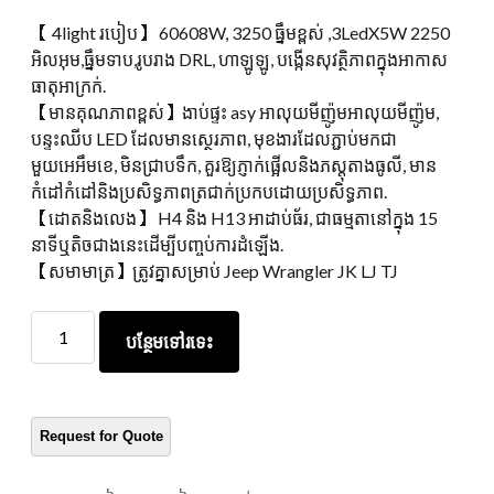
【 4light របៀប】 60608W, 3250 ធ្នឹមខ្ពស់ ,3LedX5W 2250
អិលអុម,ធ្នឹមទាប,រូបរាង DRL, ហាឡូឡូ, បង្កើនសុវត្ថិភាពក្នុងអាកាស
ធាតុអាក្រក់.
【មានគុណភាពខ្ពស់】ងាប់ផ្ទះ asy អាលុយមីញ៉ូមអាលុយមីញ៉ូម,
បន្ទះឈីប LED ដែលមានស្ថេរភាព, មុខងារដែលភ្ជាប់មកជា
មួយអេអឹមខេ, មិនជ្រាបទឹក, គួរឱ្យភ្ញាក់ផ្អើលនិងភស្តុតាងធូលី, មាន
កំដៅកំដៅនិងប្រសិទ្ធភាពត្រជាក់ប្រកបដោយប្រសិទ្ធភាព.
【ដោតនិងលេង】 H4 និង H13 អាដាប់ធ័រ, ជាធម្មតានៅក្នុង 15
នាទីឬតិចជាងនេះដើម្បីបញ្ចប់ការដំឡើង.
【សមាមាត្រ】ត្រូវគ្នាសម្រាប់ Jeep Wrangler JK LJ TJ
ប្រព័ន្ធ
បន្ថែមទៅរទេះ
ភ្លើង
បំភ្លឺ
ស្វ័យប្រវត្តិ
កម្ម
របស់
លោកម័រសិន