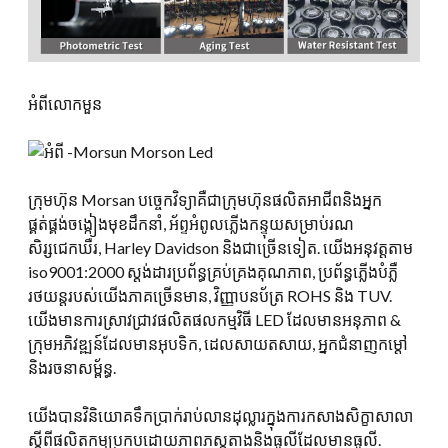
អំពីលោកមួន
ក្រុមហ៊ុន Morsan បច្ចេកវិទ្យាគឺជាក្រុមហ៊ុនផលិតអាជីពនិងអ្នក
ផ្គត់ផ្គង់ចង្កៀងមុខដឹកនាំ, អ័ព្ទអំពូលភ្លើងកន្ទុយសម្រាប់រណ
សិរ្សជេកឃឺរ, Harley Davidson និងជាច្រើនទៀត. យើងអនុវត្តតាម
iso9001:2000 ស្តង់ដារប្រព័ន្ធគ្រប់គ្រងគុណភាព, ប្រព័ន្ធភ្លើងបំភ្លឺ
រថយន្តរបស់យើងភាគច្រើនមាន, វិញ្ញាបនប័ត្រ ROHS និង TUV.
យើងមានការស្រាវជ្រាវផលិតផលកម្មវិធី LED ដែលមានអនុភាព &
ក្រុមអភិវឌ្ឍន៍ដែលមានអុបទិក, ដេលសាយតសាយ, អ្នកជំនាញកម្តៅ
និងរចនាសម្ព័ន្ធ.
យើងបានវិនិយោគទឹកប្រាក់រាប់លានដុល្លារក្នុងការកសាងសិក្ខាសាលា
ស្តីពីផលិតកម្មប្រកបដោយភាពភស្តុតាងនិងធូលីដែលមានធូលី.