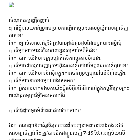
សំណួរគេសួរញឹកញាប់
q: តើខ្ញុំអាចយកគំរូខ្លះសម្រាប់ការធ្វើតេស្តមុនពេលខ្ញុំធ្វើការបញ្ជាទិញ
បានទេ?
នៃក: ច្បាស់លាស់, គំរូនឹងត្រូវបានផ្តល់ជូនដូចដែលអ្នកបានស្នើសុំ.
q: តើអ្នកអាចមានតំលៃផ្ទាល់ខ្លួនសម្រាប់អតិថិជន?
នៃក: បាត, យើងមានក្រុមផ្តោតលើការប្តូរតាមបំណង.
q: តើអាចដាក់រូបសញ្ញាក្រុមហ៊ុនរបស់ខ្ញុំនៅលើអំពូលរបស់ខ្ញុំបានទេ?
នៃក: បាត, យើងមានម៉ាស៊ីនក្នុងការបោះពុម្ពឡូហ្គូនៅលើអំពូលភ្លើង.
q: តើខ្ញុំអាចទាក់ទងអ្នកយ៉ាងម៉េចអ្នក?
នៃក: អ្នកអាចទាក់ទងមកយើងខ្ញុំលើអ៊ីនធឺណិតនៅក្នុងកម្មវិធីគ្រប់គ្រង
ពាណិជ្ជកម្មឬផ្ញើអ៊ីមែលមកយើង.
q: តើធ្វើដូចម្តេចអំពីពេលវេលាចែកចាយ?
នៃក: ការបញ្ជាទិញគំរូនឹងត្រូវបានដឹកជញ្ជូនចេញនៅខាងក្នុង 3 ថៃ.
ការបញ្ជាទិញធំនឹងត្រូវបានដឹកជញ្ជូនចេញ 7-15 ថៃ. ( អាស្រ័យលើ