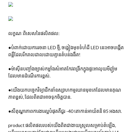
លក្ខណៈពិសេសនៃផលិតផល:
●បំពាក់ដោយការរចនា LED ថ្មី, ចង្កៀងមុខទំហំដី LED នេះអាចបង្កើត
ពន្លឺដែលរីករាលដាលដោយគ្មានតំបន់ងងឹត!
●ម៉ាស៊ីនបញ្ចាំងច្បាស់កម្លាំងសំអាតកែវពង្រីកក្នុងផ្ទះអាលុយមីញ៉ូម
ដែលមានដំណើរការខ្ពស់.
●យើងយកបច្ចេកវិទ្យាដឹកនាំឧស្សាហកម្មឈានមុខគេដែលមានគុណ
ភាពខ្ពស់, ដែលពិតជាអាចទុកចិត្តបាន.
●សីតុណ្ហាភាពការងារល្អបំផុតគឺជួរ -40 តោកាន់អាយ័តនិ 85 អងសា.
product ផលិតផលរបស់យើងពិតជាងាយស្រួលសម្រាប់តំឡើង,