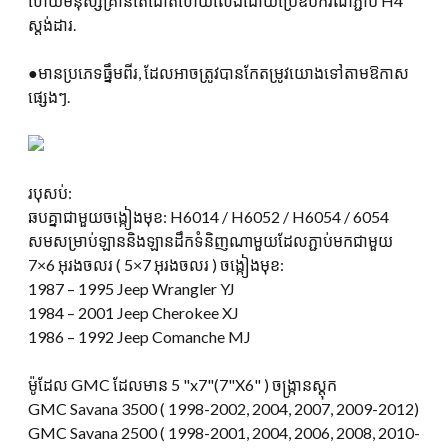
ហើយមនុស្សគ្រាន់តែដោតហើយលេងដោយប្រើឧបករណ៍ភ្ជាប់ H4
ស្តង់ដារ.
●មានប្រភេទធ្នឹមពីរ, ដែលអាចត្រូវបានកែតម្រូវយោងទៅតាមឱកាស
ផ្សេងៗ.
របុសប់:
ឆបគ្នាជាមួយចង្កៀងមុខ: H6014 / H6052 / H6054 / 6054
សមសម្រាប់ឡាននិងឡានដឹកទំនិញណាមួយដែលភ្ជាប់មកជាមួយ
7×6 អុរងចលរ ( 5×7 អុរងចលរ ) ចង្កៀងមុខ:
1987 – 1995 Jeep Wrangler YJ
1984 – 2001 Jeep Cherokee XJ
1986 – 1992 Jeep Comanche MJ
ម៉ូដែល GMC ដែលមាន 5 "x7"(7"X6" ) ចង្ក្រានស្តុក
GMC Savana 3500 ( 1998-2002, 2004, 2007, 2009-2012)
GMC Savana 2500 ( 1998-2001, 2004, 2006, 2008, 2010-