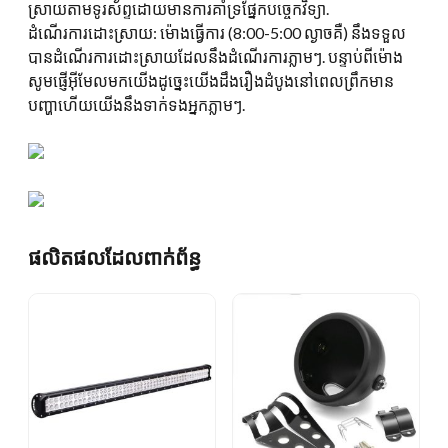
ស្រាយតាមទូរស័ព្ទដោយមានការគាំទ្រផ្នែកបច្ចេកវិទ្យា.
ដំណើរការដោះស្រាយ: ម៉ោងធ្វើការ (8:00-5:00 ល្ងាចគឺ) នឹងទទួល
បានដំណើរការដោះស្រាយដែលនឹងដំណើរការភ្លាមៗ. បន្ទាប់ពីម៉ោង
សូមផ្ញើអ៊ីមែលមកយើងដូច្នេះយើងដឹងរឿងដំបូងនៅពេលព្រឹកមាន
បញ្ហាហើយយើងនឹងទាក់ទងអ្នកភ្លាមៗ.
ផលិតផលដែលពាក់ព័ន្ធ