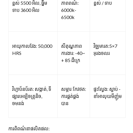
ខ្ពស់ 5500 អិល, ធ្នឹម
ភាពពណ៌:
ខ្ពស់ / ទាប
ទាប 3600 អិល
6000k-
6500k
អាយុកាលវែង: 50,000
សីតុណ្ហភាព
វិច្ឈមារត:5×7
HRS
ការងារ: -40~
អុរងចលរ
+ 85 ដឺក្រេ
វិហ្ញាប័នប័រត: សង្កាត់, ទី
សម្ភារៈកែវថត:
ផ្ទះល្វែង: ស្លាប់ -
ផ្សារអេឡិចត្រូនិច,
ការផ្គត់ផ្គង់
ខាំអាលុយមីញ៉ូម
ចមនង់
បាន
ការពិពណ៌នាផលិតផល: