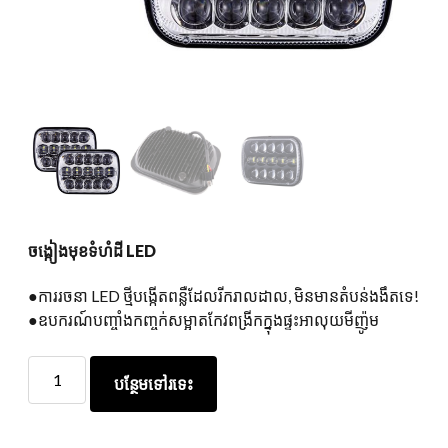
ចង្កៀងមុខទំហំដី LED
●ការរចនា LED ថ្មីបង្កើតពន្លឺដែលរីករាលដាល, មិនមានតំបន់ងងឹតទេ!
●ឧបករណ៍បញ្ចាំងកញ្ចក់សម្អាតកែវពង្រីកក្នុងផ្ទះអាលុយមីញ៉ូម
ចង្កៀង
បន្ថែមទៅរទេះ
មុខ
ទំហំដី
LED