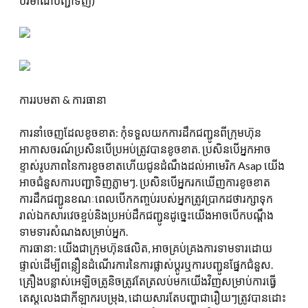
បរិមាណបញ្ជាទិញ)
ការរបមតា & ការធានា
ការនាំចេញដែលខូចខាត: កុំទទួលយកការដឹកជញ្ជូនពីក្រុមហ៊ុន
អាកាសចរណ៍ប្រសិនបើប្រអប់ត្រូវបានខូចខាត. ប្រសិនបើអ្នកអាច
ខ្ទាស់រូបភាពនៃការខូចខាតហើយជូនដំណឹងដល់អាមេរិក Asap យើង
អាចជំនួសការបញ្ជាទិញភ្លាមៗ. ប្រសិនបើអ្នករកឃើញការខូចខាត
ការដឹកជញ្ជូនខណៈពេលបើកកញ្ចប់របស់អ្នកត្រូវប្រាកដថារក្សាទុក
រាល់ឯកសារវេចខ្ចប់និងប្រអប់ដឹកជញ្ជូនដូច្នេះយើងអាចបើកបណ្តឹង
ទាមទារសំណងសម្រាប់អ្នក.
ការធានា: យើងជាក្រុមហ៊ុនផលិត, អាចគ្រប់គ្រងការទាមទារដោយ
ផ្ទាល់ដើម្បីពន្លឿនដំណើរការនៃការផ្លាស់ប្តូរឬការបញ្ជូនផ្នែកជំនួស.
គ្រឿងបន្លាស់អេឡិចត្រូនិចត្រូវតែត្រលប់មកយើងវិញសម្រាប់ការធ្វើ
តេស្តលេងជាកីឡាករបម្រុង, ដោយសារតែបញ្ហាជារឿយៗត្រូវបានដោះ