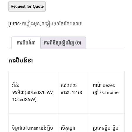
បរិ
មាន
ប្រភេទ:
ចង្កៀងមុខ
,
ចង្កៀងមុខចែវចែបសាយ
ការបិបន៍នា
ការពិនិត្យឡើងវិញ (0)
ការបិបន៍នា
វ៉ាត់:
រយៈពេល
ពណ៌ bezel:
95អិល(30LedX1.5W,
ធានា: 12 ខេ
ខ្មៅ / Chrome
10LedX5W)
ទិន្នផល lumen ឆៅ: ធ្នឹម
សីតុណ្ហា
ប្រភេទធ្នឹម: ធ្នឹម