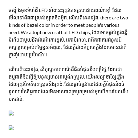
ចង្កៀងមុខទំហំដី LED ទាំងនេះត្រូវបានគ្របដោយពណ៌ខ្មៅ ,ដែល
មើលទៅពិតជាស្រស់ស្អាតនិងម៉ូត. លើសពីនេះទៀត,
there are two
kinds of bezel color in order to meet people's various
need. We adopt new craft of LED chips
, ដែលអាចផ្តល់នូវពន្លឺ
ទំនើបជាមួយនឹងដំណើរការខ្ពស់. រេកាបីនេហ, វាពិតជាការជំនួសដ៏
អស្ចារ្យសម្រាប់តម្លៃខ្ពស់អំពូល, ដែលភ្លឺជាងអំពូលភ្លើងដែលមានជាតិ
ខ្លាញ់ដោយប្រពៃណី។
លើសពីនេះទៀត, សីតុណ្ហភាពពណ៌គឺជិតបំផុតនឹងពន្លឺថ្ងៃ, ដែលជា
ធម្មជាតិនិងធ្វើឱ្យមនុស្សមានអារម្មណ៍ស្រួល. យើងសន្យាថាខ្សែភ្លើង
ដែលត្រូវបិទគឺមុតស្រួចនិងត្រង់, ដែលផ្តល់នូវវាលដែលភ្លឺបំផុតនិងធំ
ទូលាយនៃទិដ្ឋភាពដែលមិនមានភាពច្របូកច្របល់អ្នកបើកបរដែលនឹង
មកដល់.