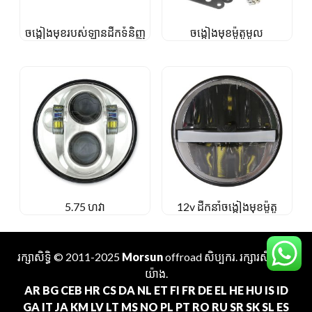
ចង្កៀងមុខរបស់ឡានដឹកទំនិញ
ចង្កៀងមុខម៉ូតូមូល
5.75 ហវា
12v ដឹកនាំចង្កៀងមុខម៉ូតូ
រក្សាសិទ្ធិ © 2011-2025
Morsun
offroad
សិប្បករ
. រក្សារសិទ្ធគ្រប់
យ៉ាង.
AR
BG
CEB
HR
CS
DA
NL
ET
FI
FR
DE
EL
HE
HU
IS
ID
GA
IT
JA
KM
LV
LT
MS
NO
PL
PT
RO
RU
SR
SK
SL
ES