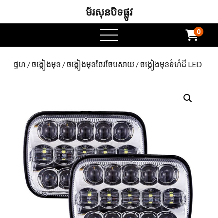
ម័រសុនបិទផ្លូវ
0
ម៉ឺនុយបើក
ផ្ទហ
/
ចង្កៀងមុខ
/
ចង្កៀងមុខចែវចែបសាយ
/ ចង្កៀងមុខទំហំដី LED