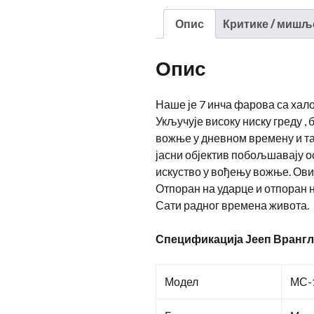
Опис
Критике / мишљ
Опис
Наше је 7 инча фарова са хало
Укључује високу ниску греду ,
вожње у дневном времену и та
јасни објектив побољшавају о
искуство у вођењу вожње. Ови
Отпоран на ударце и отпоран 
Сати радног времена живота.
Спецификација Јееп Врангл
Модел
МС-