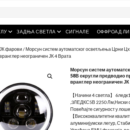
отворен мени
отворен мени
ГЛУ
ЗАДЊА СВЕТЛА
СИГНАЛЕ
ОФФРОАД ЛИ
 ЈК фарови
/ Морсун систем аутоматског осветљења Црни Цх
вранглер неограничен ЈК 4 Врата
Морсун систем аутоматс
58В округли предводио п
вранглер неограничен ЈК 
【Начини 4 светла】 6ледк1
,3ЛЕДКС5В 2250 Лм,Ниски с
Повећајте сигурност у лош
【Висококвалитетни квалит
алуминијумски легур, Стаби
Уграђена ЕМЦ функција, во