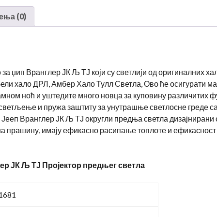
фарови
за
ења (0)
07-
17
Јееп
вранглер
 за џип Вранглер ЈК Љ ТЈ који су светлији од оригиналних х
неограничен
 бели хало ДРЛ, Амбер Хало Тулл Светла, Ово ће осигурати м
ЈК
мном ноћ и уштедите много новца за куповину различитих ф
4
светљење и пружа заштиту за унутрашње светлосне греде са
Врата
 Јееп Вранглер ЈК Љ ТЈ округли предња светла дизајнирани 
количина
на прашину, имају ефикасно расипање топлоте и ефикасност
ер ЈК Љ ТЈ Пројектор предњег светла
1681