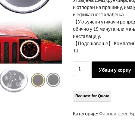
и отпоран на прашину, има
и ефикасност хлађења.
【Укључени утикач и репрод
обично у 15 минута или ма
инсталацију.
【Подешавање】 Компатибил
ТЈ
Морсун
Убаци у корпу
систем
аутоматског
осветљења
Црни
Цхроме
58В
Категорије:
Фарови
,
Јееп В
округли
предводио
предњи