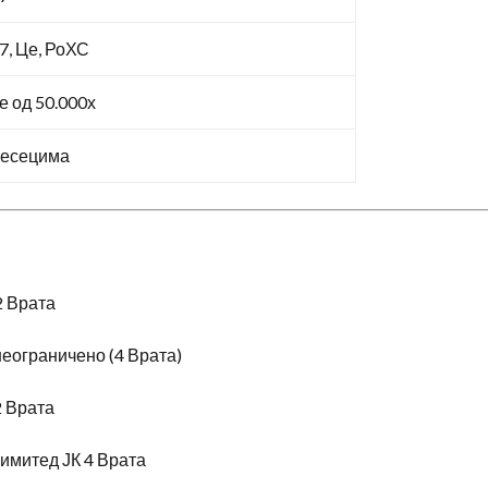
, Це, РоХС
 од 50.000х
Месецима
2 Врата
еограничено (4 Врата)
2 Врата
имитед ЈК 4 Врата