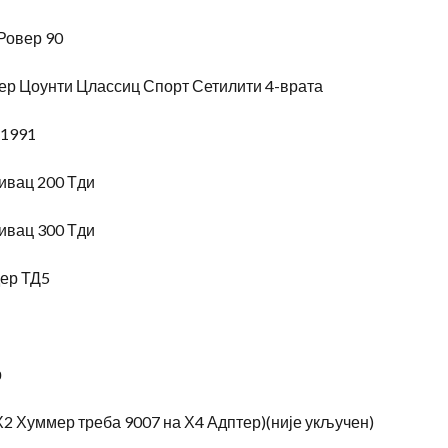
Ровер 90
ер Цоунти Цлассиц Спорт Сетилити 4-врата
 1991
ивац 200 Тди
ивац 300 Тди
ер ТД5
р
Х2 Хуммер треба 9007 на Х4 Адптер)(није укључен)