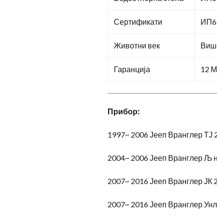
Сертификати
ИП67
Животни век
Више
Гаранција
12 
Прибор:
1997~ 2006 Јееп Вранглер ТЈ 
2004~ 2006 Јееп Вранглер Љ н
2007~ 2016 Јееп Вранглер ЈК 
2007~ 2016 Јееп Вранглер Унл