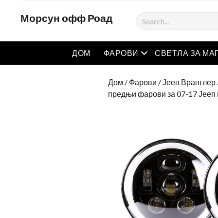
Морсун офф Роад
Тражити
отворен мени
ДОМ
ФАРОВИ
СВЕТЛА ЗА МА
Дом
/
Фарови
/
Јееп Вранглер
предњи фарови за 07-17 Јееп 