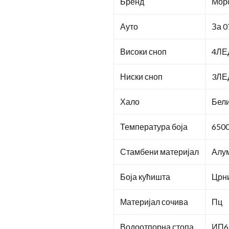
Бренд
Мор
Ауто
За 0
Високи сноп
4ЛЕ
Ниски сноп
3ЛЕ
Хало
Бели
Температура боја
650
Стамбени материјал
Алум
Боја кућишта
Црни
Материјал сочива
Пц
Водоотпорна стопа
ИП6