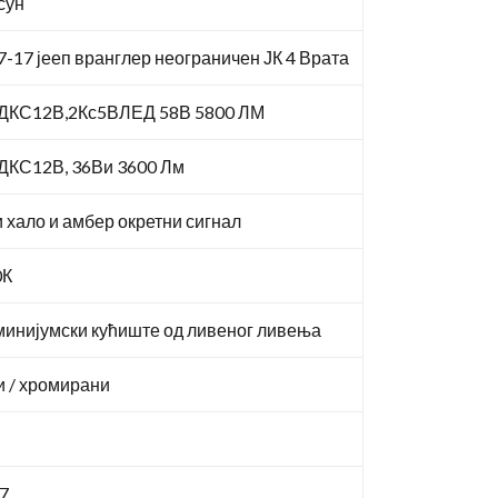
сун
7-17 јееп вранглер неограничен ЈК 4 Врата
ДКС12В,2Кс5ВЛЕД 58В 5800 ЛМ
ДКС12В, 36Ви 3600 Лм
 хало и амбер окретни сигнал
0К
инијумски кућиште од ливеног ливења
 / хромирани
7