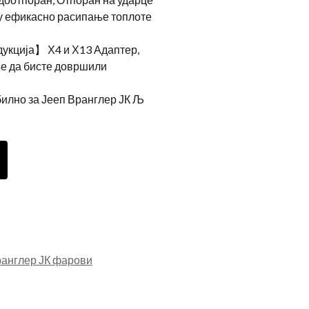
ју ефикасно расипање топлоте
укција】 Х4 и Х13 Адаптер,
ње да бисте довршили
но за Јееп Вранглер ЈК Љ
ранглер ЈК фарови