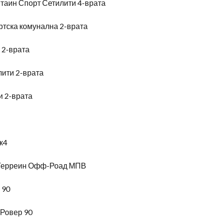
таин Спорт Сетилити 4-врата
ртска комунална 2-врата
 2-врата
лити 2-врата
и 2-врата
к4
л Терреин Офф-Роад МПВ
 90
 Ровер 90