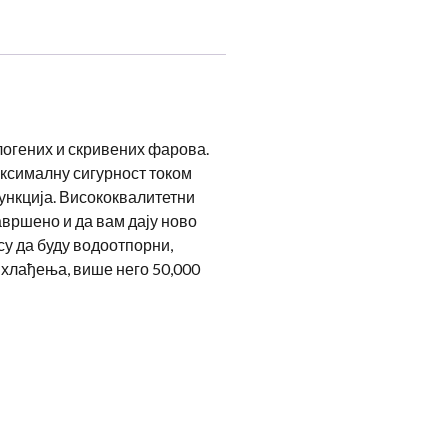
алогених и скривених фарова.
аксималну сигурност током
ункција. Висококвалитетни
вршено и да вам дају ново
су да буду водоотпорни,
 хлађења, више него 50,000