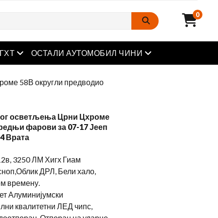
0
отворен мени
отворен мени
ГХТ
ОСТАЛИ АУТОМОБИЛ ЧИНИ
роме 58В округли предводио
ког осветљења Црни Цхроме
редњи фарови за 07-17 Јееп
4 Врата
2в, 3250 ЛМ Хигх Гиам
ноп,Облик ДРЛ, Бели хало,
ем времену.
ет Алуминијумски
лни квалитетни ЛЕД чипс,
доотпоран, Отпоран на ударце