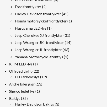
Produkter
2
Ford frontlykter
2
Produkter
45
Harley Davidson frontlykter
45
Produkter
1
Honda motorsykkel frontlykter
1
produkt
1
Husqvarna LED-lys
1
produkt
31
Jeep Cherokee XJ frontlykter
31
Produkter
14
Jeep Wrangler JK -frontlykter
14
Produkter
43
Jeep Wrangler JL frontlykter
43
Produkter
1
Yamaha Motorcycle -frontlys
1
produkt
1
KTM LED -lys
1
produkt
22
Offroad Light
22
Produkter
19
LED arbeidslys
19
Produkter
13
Andre biler gjør
13
Produkter
1
Sherco ledet lys
1
produkt
35
Baklys
35
Produkter
3
Harley Davidson baklys
3