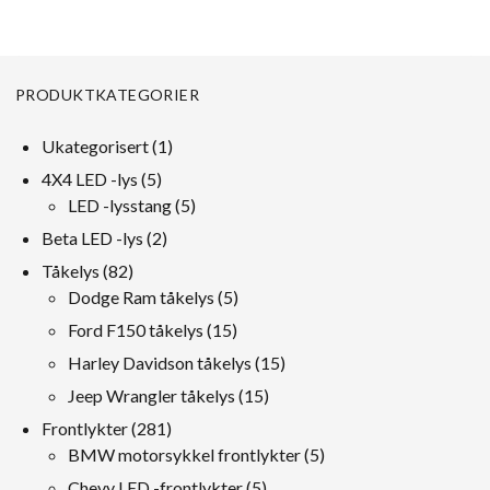
PRODUKTKATEGORIER
1
Ukategorisert
1
produkt
5
4X4 LED -lys
5
Produkter
5
LED -lysstang
5
Produkter
2
Beta LED -lys
2
Produkter
82
Tåkelys
82
Produkter
5
Dodge Ram tåkelys
5
Produkter
15
Ford F150 tåkelys
15
Produkter
15
Harley Davidson tåkelys
15
Produkter
15
Jeep Wrangler tåkelys
15
Produkter
281
Frontlykter
281
Produkter
5
BMW motorsykkel frontlykter
5
Produkter
5
Chevy LED -frontlykter
5