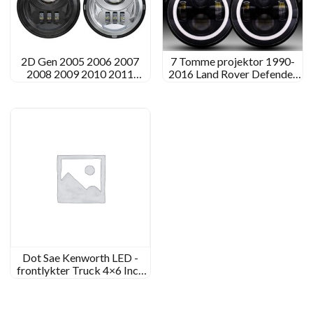
2D Gen 2005 2006 2007
7 Tomme projektor 1990-
2008 2009 2010 2011
2016 Land Rover Defender
Toyota Tacoma LED tåkelys
90 110 LED -frontlykter
Kit oppgradering
oppgraderer Landrover
Dot Sae Kenworth LED -
frontlykter Truck 4×6 Inch
LED -frontlys for Kenworth
T400 T600 T800 W900B
W900L