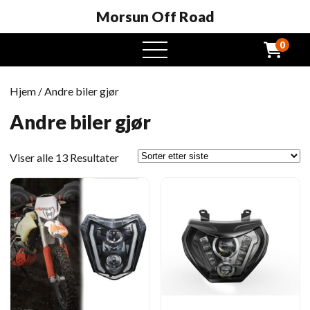
Morsun Off Road
0
Åpen
meny
Hjem
/ Andre biler gjør
Andre biler gjør
Sortert
Viser alle 13 Resultater
etter
siste