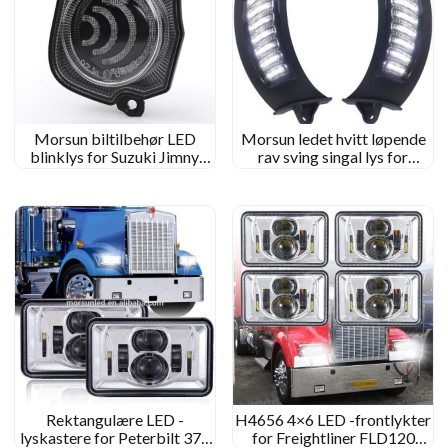
Morsun biltilbehør LED
Morsun ledet hvitt løpende
blinklys for Suzuki Jimny
rav sving singal lys for
2018 2019 2020 E-Mark
Harley- Davidson Road
Amber
Glide 2015+
Rektangulære LED -
H4656 4×6 LED -frontlykter
lyskastere for Peterbilt 379
for Freightliner FLD120