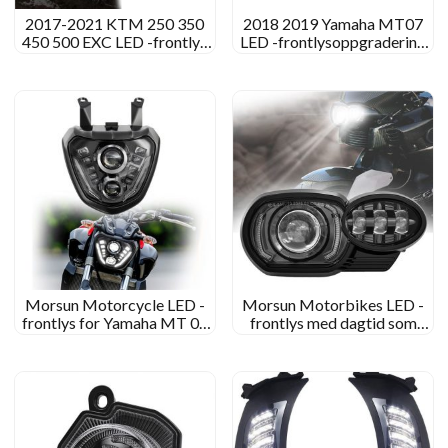
2017-2021 KTM 250 350
2018 2019 Yamaha MT07
450 500 EXC LED -frontlys
LED -frontlysoppgradering
KTM 690 SMC R LED -
for Yamaha MT 09 Fz 09
frontlys Dirtbike 125 Sxf
MT09 FZ09 2014 2015
2016
Morsun Motorcycle LED -
Morsun Motorbikes LED -
frontlys for Yamaha MT 07
frontlys med dagtid som
Fz 07 MT07 MT-07 Fz-07
kjører for 2005-2009 BMW
2014+ DRL lyser projektor
K1200R K1300R