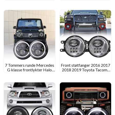
378 357 Peterbilt 379
FLD132 FLD112 4×6 LED -
Ettermarkedslykter
projektorens frontlykter
konvertering
7 Tommers runde Mercedes
Front støtfanger 2016 2017
G klasse frontlykter Halo
2018 2019 Toyota Tacoma
Mercedes Benz G Class LED
ledet tåkelys
-frontlykter erstatning