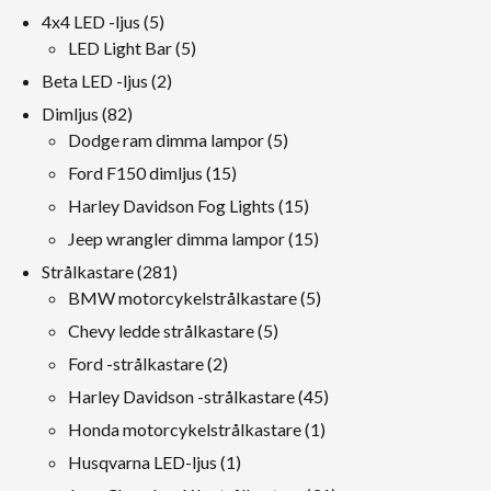
produkt
5
4x4 LED -ljus
5
produkt
5
LED Light Bar
5
produkt
2
Beta LED -ljus
2
produkt
82
Dimljus
82
produkt
5
Dodge ram dimma lampor
5
produkt
15
Ford F150 dimljus
15
produkt
15
Harley Davidson Fog Lights
15
produkt
15
Jeep wrangler dimma lampor
15
produkt
281
Strålkastare
281
produkt
5
BMW motorcykelstrålkastare
5
produkt
5
Chevy ledde strålkastare
5
produkt
2
Ford -strålkastare
2
produkt
45
Harley Davidson -strålkastare
45
produkt
1
Honda motorcykelstrålkastare
1
produkt
1
Husqvarna LED-ljus
1
produkt