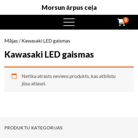
Morsun ārpus ceļa
0
atvērta
ēdienkarte
Mājas
/ Kawasaki LED gaismas
Kawasaki LED gaismas
Netika atrasts neviens produkts, kas atbilstu
jūsu atlasei.
PRODUKTU KATEGORIJAS