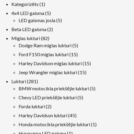
1
Kategorizēts
1
produkts
5
4x4 LED gaisma
5
produkti
5
LED gaismas josla
5
produkti
2
Beta LED gaisma
2
produkti
82
Miglas lukturi
82
produkti
5
Dodge Ram miglas lukturi
5
produkti
15
Ford F150 miglas lukturi
15
produkti
15
Harley Davidson miglas lukturi
15
produkti
15
Jeep Wrangler miglas lukturi
15
produkti
281
Lukturi
281
produkti
5
BMW motocikla priekšējie lukturi
5
produkti
5
Chevy LED priekšējie lukturi
5
produkti
2
Forda lukturi
2
produkti
45
Harley Davidson lukturi
45
produkti
1
Honda motocikla priekšējie lukturi
1
produkts
1
Husqvarna LED gaisma
1