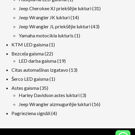
produkts
31
Jeep Cherokee XJ priekšējie lukturi
31
produkti
14
Jeep Wrangler JK lukturi
14
produkti
43
Jeep Wrangler JL priekšējie lukturi
43
produkti
1
Yamaha motocikla lukturis
1
produkts
1
KTM LED gaisma
1
produkts
22
Bezceļa gaisma
22
produkti
19
LED darba gaisma
19
produkti
13
Citas automašīnas izgatavo
13
produkti
1
Šerco LED gaisma
1
produkts
35
Astes gaisma
35
produkti
3
Harley Davidson astes lukturi
3
produkti
16
Jeep Wrangler aizmugurējie lukturi
16
produkti
4
Pagrieziena signāli
4
produkti