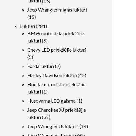
15
lukturi
15
produkti
Jeep Wrangler miglas lukturi
15
15
produkti
281
Lukturi
281
produkti
BMW motocikla priekšējie
5
lukturi
5
produkti
Chevy LED priekšējie lukturi
5
5
produkti
2
Forda lukturi
2
produkti
45
Harley Davidson lukturi
45
produkti
Honda motocikla priekšējie
1
lukturi
1
produkts
1
Husqvarna LED gaisma
1
produkts
Jeep Cherokee XJ priekšējie
31
lukturi
31
produkti
14
Jeep Wrangler JK lukturi
14
produkti
Jeep Wrangler JL priekšējie