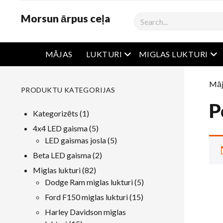
Morsun ārpus ceļa
Meklēšana
atvērta ēdienkarte
atv
MĀJAS
LUKTURI
MIGLAS LUKTURI
Māj
PRODUKTU KATEGORIJAS
P
1
Kategorizēts
1
produkts
5
4x4 LED gaisma
5
produkti
5
LED gaismas josla
5
produkti
2
Beta LED gaisma
2
produkti
82
Miglas lukturi
82
produkti
5
Dodge Ram miglas lukturi
5
produkti
15
Ford F150 miglas lukturi
15
produkti
Harley Davidson miglas