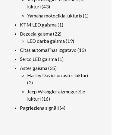
43
lukturi
43
produkti
1
Yamaha motocikla lukturis
1
produkts
1
KTM LED gaisma
1
produkts
22
Bezceļa gaisma
22
produkti
19
LED darba gaisma
19
produkti
13
Citas automašīnas izgatavo
13
produkti
1
Šerco LED gaisma
1
produkts
35
Astes gaisma
35
produkti
Harley Davidson astes lukturi
3
3
produkti
Jeep Wrangler aizmugurējie
16
lukturi
16
produkti
4
Pagrieziena signāli
4
produkti