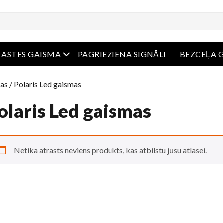
ērta ēdienkarte
atvērta ēdienkarte
ASTES GAISMA
PAGRIEZIENA SIGNĀLI
BEZCEĻA 
as
/ Polaris Led gaismas
olaris Led gaismas
Netika atrasts neviens produkts, kas atbilstu jūsu atlasei.