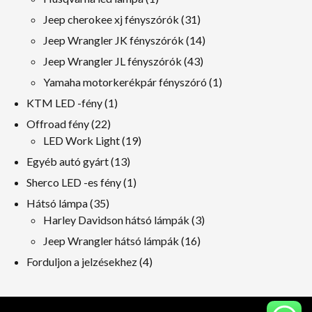
termék
31
Jeep cherokee xj fényszórók
31
termékek
14
Jeep Wrangler JK fényszórók
14
termékek
43
Jeep Wrangler JL fényszórók
43
termékek
1
Yamaha motorkerékpár fényszóró
1
termék
1
KTM LED -fény
1
termék
22
Offroad fény
22
termékek
19
LED Work Light
19
termékek
13
Egyéb autó gyárt
13
termékek
1
Sherco LED -es fény
1
termék
35
Hátsó lámpa
35
termékek
3
Harley Davidson hátsó lámpák
3
termékek
16
Jeep Wrangler hátsó lámpák
16
termékek
4
Forduljon a jelzésekhez
4
termékek