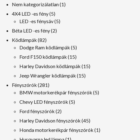
1
Nem kategorizálatlan
1
termék
5
4X4 LED -es fény
5
termékek
5
LED -es fénysáv
5
termékek
2
Béta LED -es fény
2
termékek
82
Ködlámpák
82
termékek
5
Dodge Ram ködlámpák
5
termékek
15
Ford F150 ködlámpák
15
termékek
15
Harley Davidson ködlámpák
15
termékek
15
Jeep Wrangler ködlámpák
15
termékek
281
Fényszórók
281
termékek
5
BMW motorkerékpár fényszórók
5
termékek
5
Chevy LED fényszórók
5
termékek
2
Ford fényszórók
2
termékek
45
Harley Davidson fényszórók
45
termékek
1
Honda motorkerékpár fényszórók
1
termék
1
Husqvarna led lámpa
1