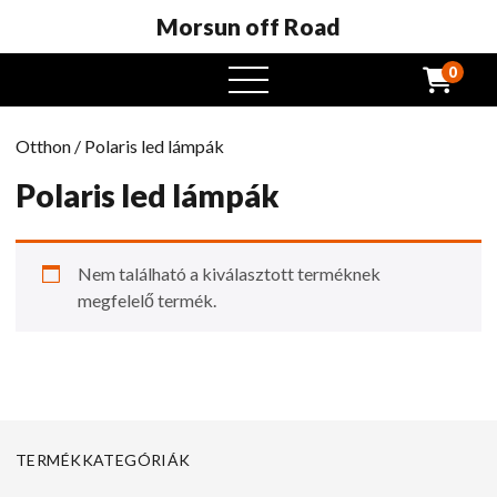
Morsun off Road
0
Nyissa
meg
a
Otthon
/ Polaris led lámpák
menüt
Polaris led lámpák
Nem található a kiválasztott terméknek
megfelelő termék.
TERMÉKKATEGÓRIÁK