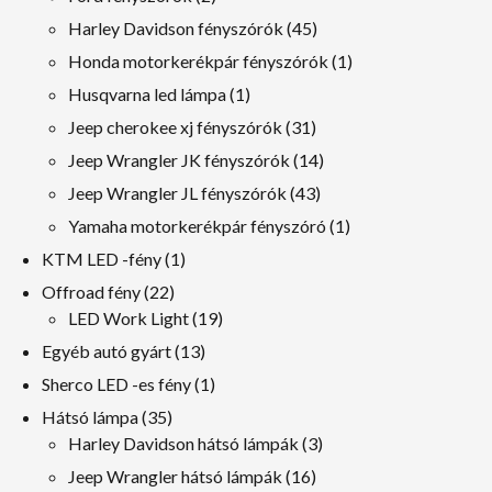
termékek
45
Harley Davidson fényszórók
45
termékek
1
Honda motorkerékpár fényszórók
1
termék
1
Husqvarna led lámpa
1
termék
31
Jeep cherokee xj fényszórók
31
termékek
14
Jeep Wrangler JK fényszórók
14
termékek
43
Jeep Wrangler JL fényszórók
43
termékek
1
Yamaha motorkerékpár fényszóró
1
termék
1
KTM LED -fény
1
termék
22
Offroad fény
22
termékek
19
LED Work Light
19
termékek
13
Egyéb autó gyárt
13
termékek
1
Sherco LED -es fény
1
termék
35
Hátsó lámpa
35
termékek
3
Harley Davidson hátsó lámpák
3
termékek
16
Jeep Wrangler hátsó lámpák
16