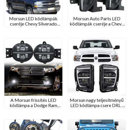
Morsun LED ködlámpák
Morsun Auto Parts LED
cseréje Chevy Silverado
ködlámpák cseréje a Chevy
számára 1500 1500HD
Silverado -hoz 1500
2500HD 2500 3500
1500HD 2500HD 2016-
2018
A Morsun frissítés LED
Morsun nagy teljesítményű
ködlámpa a Dodge Ram
LED ködlámpa csere DRL -
Durango kiegészítők
vel kompatibilis a Dodge
számára 1500 2500 3500
RAM -hoz 1500 Felvétel
LED -lökhárító áthaladó fény
2013-2017