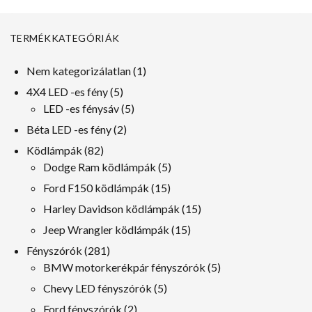
TERMÉKKATEGÓRIÁK
1
Nem kategorizálatlan
1
termék
5
4X4 LED -es fény
5
termékek
5
LED -es fénysáv
5
termékek
2
Béta LED -es fény
2
termékek
82
Ködlámpák
82
termékek
5
Dodge Ram ködlámpák
5
termékek
15
Ford F150 ködlámpák
15
termékek
15
Harley Davidson ködlámpák
15
termékek
15
Jeep Wrangler ködlámpák
15
termékek
281
Fényszórók
281
termékek
5
BMW motorkerékpár fényszórók
5
termékek
5
Chevy LED fényszórók
5
termékek
2
Ford fényszórók
2