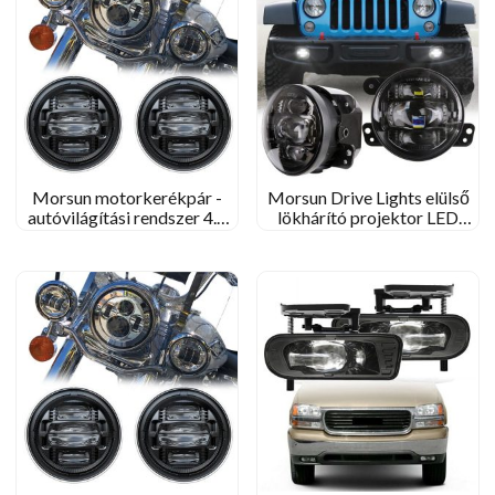
Morsun motorkerékpár -
Morsun Drive Lights elülső
autóvilágítási rendszer 4.5
lökhárító projektor LED
Hüvelykes LED ködvilágítás
ködlámpa a Jeep Wrangler
szerelvény a Harley Electra
JK számára 2007-2017
Glide Ultra Classic számára