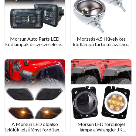
Morsun Auto Parts LED
Morzsás 4.5 Hüvelykes
ködlámpák összeszerelése a
ködlámpa tartó túrázáshoz
Ford F150 -hez 2015-2019
elektra csúszás lámpaház
A Morsun LED oldalsó
Morsun LED fordulójel
jelölők jelzőfényt fordítanak
lámpa a Wrangler JK
2018+ Jeep JL Wrangler
számára a Jeep Wrangler