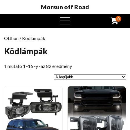
Morsun off Road
0
Nyissa
meg
a
Otthon
/ Ködlámpák
menüt
Ködlámpák
Legutóbbi
1 mutató 1–16 -y -az 82 eredmény
szerint
rendezve