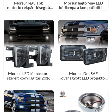
Morsun legújabb
Morsun hajtó fény LED
motorkerékpár -kisegítő
ködlámpa a kompatibilishez
ködvilágítás a Honda
1999-2002 GMC Sierra
GL1800 Goldwing számára
2000-2006 GMC Yukon
2012-2017 Hajtófény
kisteherautó
Morsun LED lökhárítóra
Morsun Dot SAE
szerelt ködvilágítás 2016
jóváhagyott LED projektor
2017 2018 Chevy Silverado
ködlámpák 2015-2020 Ford
1500 Készlet cseréje
F150 F-150 2017-2018
Szuper kötelesség