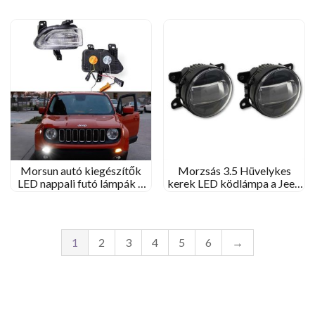
Flare sárvédőhöz halo
Morsun autó kiegészítők
Morzsás 3.5 Hüvelykes
LED nappali futó lámpák a
kerek LED ködlámpa a Jeep
Jeep Renegade számára
Renegade számára 2015-
2015- 2018
2018 30W ködlámpa
1
2
3
4
5
6
→