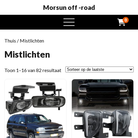
Morsun off -road
0
Open
het
menu
Thuis
/ Mistlichten
Mistlichten
Gesorteerd
Toon 1–16 van 82 resultaat
op
het
laatste
moment