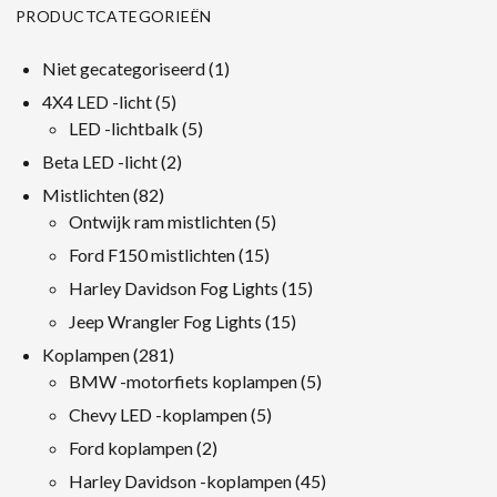
PRODUCTCATEGORIEËN
1
Niet gecategoriseerd
1
product
5
4X4 LED -licht
5
producten
5
LED -lichtbalk
5
producten
2
Beta LED -licht
2
producten
82
Mistlichten
82
producten
5
Ontwijk ram mistlichten
5
producten
15
Ford F150 mistlichten
15
producten
15
Harley Davidson Fog Lights
15
producten
15
Jeep Wrangler Fog Lights
15
producten
281
Koplampen
281
producten
5
BMW -motorfiets koplampen
5
producten
5
Chevy LED -koplampen
5
producten
2
Ford koplampen
2
producten
45
Harley Davidson -koplampen
45