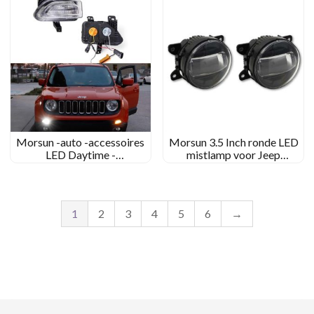
Morsun -auto -accessoires
Morsun 3.5 Inch ronde LED
LED Daytime -
mistlamp voor Jeep
hardlooplichten voor Jeep
Renegade 2015-2018 30W
Renegade 2015- 2018
Fog Light
1
2
3
4
5
6
→