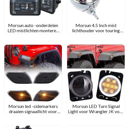
Morsun auto -onderdelen
Morsun 4.5 Inch mist
LED mistlichten monteren
lichthouder voor touring
voor Ford F150 2015-2019
elektra glide mist
lampbehuizing
Morsun led -sidemarkers
Morsun LED Turn Signal
draaien signaallicht voor
Light voor Wrangler JK voor
2018+ Jeep JL Wrangler
Jeep Wrangler Flare Fender
met Halo