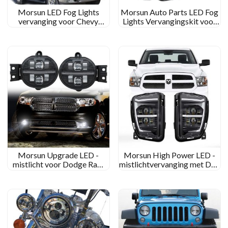
Morsun LED Fog Lights
Morsun Auto Parts LED Fog
vervanging voor Chevy
Lights Vervangingskit voor
Silverado 1500 1500HD
Chevy Silverado 1500
2500HD 2500 3500
1500HD 2500HD 2016-
2018
Morsun Upgrade LED -
Morsun High Power LED -
mistlicht voor Dodge Ram
mistlichtvervanging met DRL
Durango -accessoires 1500
compatibel voor Dodge Ram
2500 3500 LED -bumper
1500 Ophalen 2013-2017
passeren licht