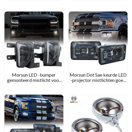
Honda GL1800 Goldwing
1999-2002 GMC Sierra
2012-2017 Rijlicht
2000-2006 GMC Yukon pick
-up truck
Morsun LED -bumper
Morsun Dot Sae keurde LED
gemonteerd mistlicht voor
-projector mistlichten goed
2016 2017 2018 Chevy
voor 2015-2020 Ford F150
Silverado 1500
F-150 2017-2018
Kitvervanging
Superplicht