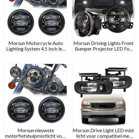
Morsun Motorcycle Auto
Morsun Driving Lights Front
Lighting System 4.5 Inch led
Bumper Projector LED Fog
mist lichtmontage voor
Light voor Jeep Wrangler JK
Harley Electra Glide Ultra
2007-2017
Classic
Morsun nieuwste
Morsun Drive Light LED mist
motorfietshulpmistlicht voor
licht voor compatibel met