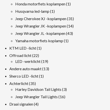
producten
1
Honda motorfiets koplampen
1
product
1
Husqvarna led-lamp
1
product
31
Jeep Cherokee XJ -koplampen
31
producten
14
Jeep Wrangler JK -koplampen
14
producten
43
Jeep Wrangler JL -koplampen
43
producten
1
Yamaha motorfiets koplamp
1
product
1
KTM LED -licht
1
product
22
Offroad licht
22
producten
19
LED -werklicht
19
producten
13
Andere auto maakt
13
producten
1
Sherco LED -licht
1
product
35
Achterlicht
35
producten
3
Harley Davidson Tail Lights
3
producten
16
Jeep Wrangler Tail Lights
16
producten
4
Draai signalen
4
producten