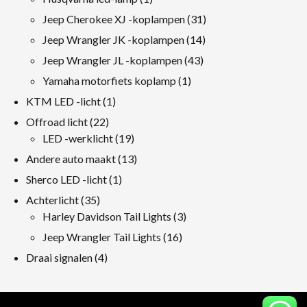
product
31
Jeep Cherokee XJ -koplampen
31
producten
14
Jeep Wrangler JK -koplampen
14
producten
43
Jeep Wrangler JL -koplampen
43
producten
1
Yamaha motorfiets koplamp
1
product
1
KTM LED -licht
1
product
22
Offroad licht
22
producten
19
LED -werklicht
19
producten
13
Andere auto maakt
13
producten
1
Sherco LED -licht
1
product
35
Achterlicht
35
producten
3
Harley Davidson Tail Lights
3
producten
16
Jeep Wrangler Tail Lights
16
producten
4
Draai signalen
4
producten