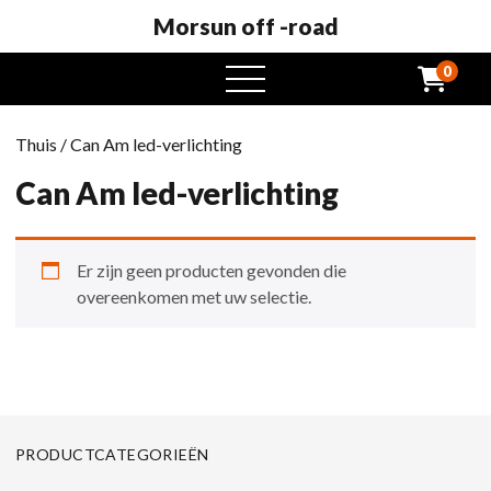
Morsun off -road
0
Open
het
menu
Thuis
/ Can Am led-verlichting
Can Am led-verlichting
Er zijn geen producten gevonden die
overeenkomen met uw selectie.
PRODUCTCATEGORIEËN