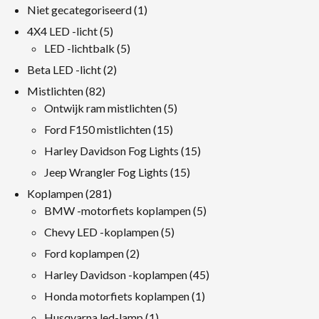
1
Niet gecategoriseerd
1
product
5
4X4 LED -licht
5
producten
5
LED -lichtbalk
5
producten
2
Beta LED -licht
2
producten
82
Mistlichten
82
producten
5
Ontwijk ram mistlichten
5
producten
15
Ford F150 mistlichten
15
producten
15
Harley Davidson Fog Lights
15
producten
15
Jeep Wrangler Fog Lights
15
producten
281
Koplampen
281
producten
5
BMW -motorfiets koplampen
5
producten
5
Chevy LED -koplampen
5
producten
2
Ford koplampen
2
producten
45
Harley Davidson -koplampen
45
producten
1
Honda motorfiets koplampen
1
product
1
Husqvarna led-lamp
1