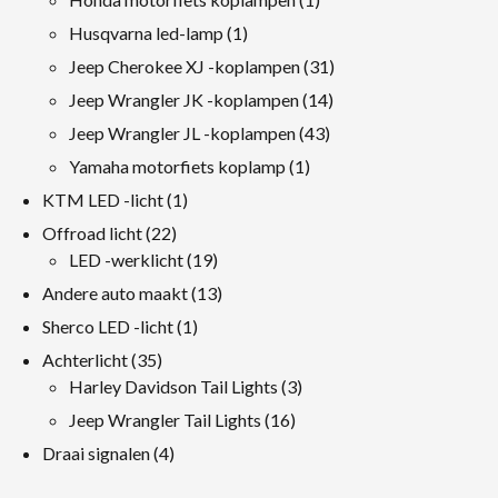
product
1
Husqvarna led-lamp
1
product
31
Jeep Cherokee XJ -koplampen
31
producten
14
Jeep Wrangler JK -koplampen
14
producten
43
Jeep Wrangler JL -koplampen
43
producten
1
Yamaha motorfiets koplamp
1
product
1
KTM LED -licht
1
product
22
Offroad licht
22
producten
19
LED -werklicht
19
producten
13
Andere auto maakt
13
producten
1
Sherco LED -licht
1
product
35
Achterlicht
35
producten
3
Harley Davidson Tail Lights
3
producten
16
Jeep Wrangler Tail Lights
16
producten
4
Draai signalen
4
producten