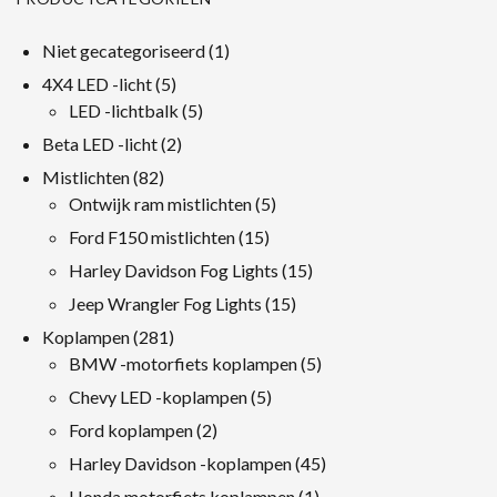
1
Niet gecategoriseerd
1
product
5
4X4 LED -licht
5
producten
5
LED -lichtbalk
5
producten
2
Beta LED -licht
2
producten
82
Mistlichten
82
producten
5
Ontwijk ram mistlichten
5
producten
15
Ford F150 mistlichten
15
producten
15
Harley Davidson Fog Lights
15
producten
15
Jeep Wrangler Fog Lights
15
producten
281
Koplampen
281
producten
5
BMW -motorfiets koplampen
5
producten
5
Chevy LED -koplampen
5
producten
2
Ford koplampen
2
producten
45
Harley Davidson -koplampen
45
producten
1
Honda motorfiets koplampen
1