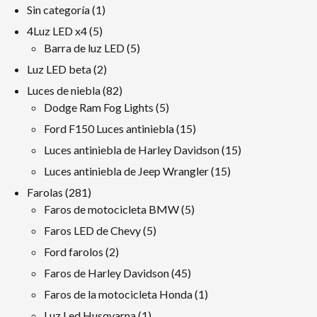
1
Sin categoría
1
producto
5
4Luz LED x4
5
productos
5
Barra de luz LED
5
productos
2
Luz LED beta
2
productos
82
Luces de niebla
82
productos
5
Dodge Ram Fog Lights
5
productos
15
Ford F150 Luces antiniebla
15
productos
15
Luces antiniebla de Harley Davidson
15
productos
15
Luces antiniebla de Jeep Wrangler
15
productos
281
Farolas
281
productos
5
Faros de motocicleta BMW
5
productos
5
Faros LED de Chevy
5
productos
2
Ford farolos
2
productos
45
Faros de Harley Davidson
45
productos
1
Faros de la motocicleta Honda
1
producto
1
Luz Led Husqvarna
1