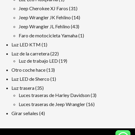
producto
31
Jeep Cherokee XJ Faros
31
productos
14
Jeep Wrangler JK Fehlino
14
productos
43
Jeep Wrangler JL Fehlino
43
productos
1
Faro de motocicleta Yamaha
1
producto
1
Luz LED KTM
1
producto
22
Luz de la carretera
22
productos
19
Luz de trabajo LED
19
productos
13
Otro coche hace
13
productos
1
Luz LED de Sherco
1
producto
35
Luz trasera
35
productos
3
Luces traseras de Harley Davidson
3
productos
16
Luces traseras de Jeep Wrangler
16
productos
4
Girar señales
4
productos